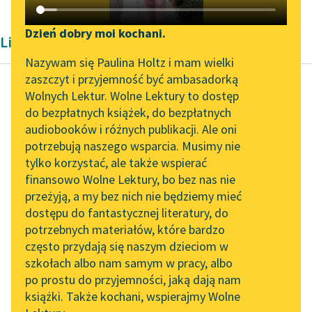
Katalog DAISY
Zgłoś brak utworu
Podkasty o książkach
Dzień dobry moi kochani.
Liryka Konstantego Ildefonsa Gałczyńskiego
Aktualności
Narzędzia
Nazywam się Paulina Holtz i mam wielki
zaszczyt i przyjemność być ambasadorką
„Prokurator Alicja Horn”
Mapa Wolnych Lektur
Wolnych Lektur. Wolne Lektury to dostęp
do słuchania
do bezpłatnych książek, do bezpłatnych
Konstanty Ildefons
Leśmianator
audiobooków i różnych publikacji. Ale oni
Gałczyński
Byliśmy częścią AI Impact
potrzebują naszego wsparcia. Musimy nie
Bal u Salomona
Przewodnik dla piszących i
Lab
tylko korzystać, ale także wspierać
czytających
finansowo Wolne Lektury, bo bez nas nie
Zapraszamy na spotkanie
Niepotrzebne mi twoje
przeżyją, a my bez nich nie będziemy mieć
online z tłumaczkami
usta
dostępu do fantastycznej literatury, do
literatury skandynawskiej
API
ani brzuch twój, ani
potrzebnych materiałów, które bardzo
wszystkie dżungle,
Spotkanie z Katarzyną
OAI-PMH
często przydają się naszym dzieciom w
ani balet uszu twych,
Tunkiel w Oslo
szkołach albo nam samym w pracy, albo
Widget Wolnych Lektur
ani...
po prostu do przyjemności, jaką dają nam
102. lata temu zmarł
książki. Także kochani, wspierajmy Wolne
Przypisy
Joseph Conrad
Czytaj więcej