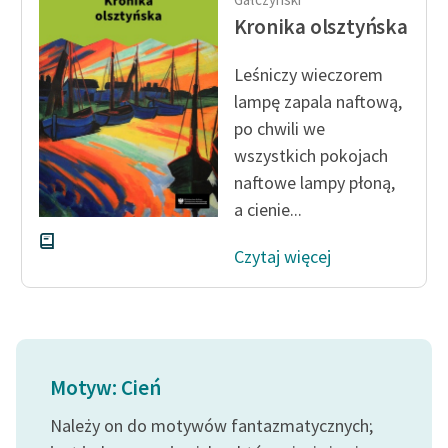
Ręce pełne poezji
Kronika olsztyńska
Kolekcje edukacyjne
Leśniczy wieczorem
twórców przechodzących
do domeny publicznej,
lampę zapala naftową,
lektur szkolnych oraz
po chwili we
Starego Testamentu
wszystkich pokojach
naftowe lampy płoną,
Odkurzamy bohaterów
a cienie...
Szkoła Poezji Wolnych
Lektur
Czytaj więcej
O nas
Kontakt
O projekcie
Motyw: Cień
Zespół
Należy on do motywów fantazmatycznych;