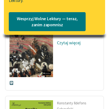
Lektury.
Katalog
Blog
Katalog w formacie PDF
Wesprzyj Wolne Lektury — teraz,
Konstanty Ildefons
Lektury szkolne i klasyka
zanim zapomnisz
Gałczyński
literatury do słuchania dla
Bal u Salomona
uczennic i uczniów z
niepełnosprawnościami
Czytaj więcej
E-kolekcja lektur
szkolnych i literatury do
słuchania dla uczennic i
uczniów z
niepełnosprawnościami
Feministyczne inspiracje.
Popularyzacja
skandynawskiej literatury
feministycznej
Konstanty Ildefons
Gałczyński