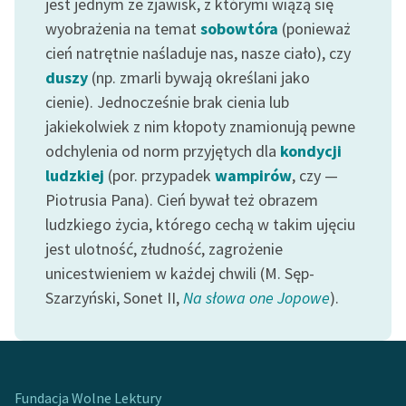
jest jednym ze zjawisk, z którymi wiążą się
wyobrażenia na temat
sobowtóra
(ponieważ
Zasady wykorzystania
cień natrętnie naśladuje nas, nasze ciało), czy
Wolnych Lektur
duszy
(np. zmarli bywają określani jako
Logotypy
cienie). Jednocześnie brak cienia lub
jakiekolwiek z nim kłopoty znamionują pewne
Materiały promocyjne
odchylenia od norm przyjętych dla
kondycji
Polityka prywatności
ludzkiej
(por. przypadek
wampirów
, czy —
Piotrusia Pana). Cień bywał też obrazem
Regulamin biblioteki
ludzkiego życia, którego cechą w takim ujęciu
Dane fundacji i
jest ulotność, złudność, zagrożenie
sprawozdania finansowe
unicestwieniem w każdej chwili (M. Sęp-
Szarzyński, Sonet II,
Na słowa one Jopowe
).
Regulamin darowizn
Informacja o treściach
wrażliwych
Deklaracja dostępności
Fundacja Wolne Lektury