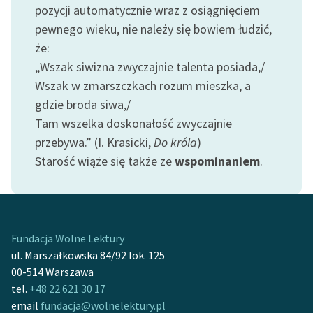
Ręce pełne poezji
pozycji automatycznie wraz z osiągnięciem
pewnego wieku, nie należy się bowiem łudzić,
Kolekcje edukacyjne
że:
twórców przechodzących
„Wszak siwizna zwyczajnie talenta posiada,/
do domeny publicznej,
Wszak w zmarszczkach rozum mieszka, a
lektur szkolnych oraz
Starego Testamentu
gdzie broda siwa,/
Tam wszelka doskonałość zwyczajnie
Odkurzamy bohaterów
przebywa.” (I. Krasicki,
Do króla
)
Szkoła Poezji Wolnych
Starość wiąże się także ze
wspominaniem
.
Lektur
O nas
Kontakt
Fundacja Wolne Lektury
ul. Marszałkowska 84/92 lok. 125
O projekcie
00-514 Warszawa
tel.
+48 22 621 30 17
Zespół
email
fundacja@wolnelektury.pl