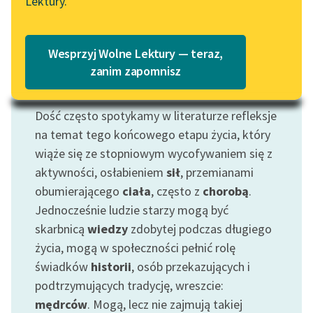
Lektury.
Katalog
Blog
Katalog w formacie PDF
Wesprzyj Wolne Lektury — teraz,
Lektury szkolne i klasyka
zanim zapomnisz
literatury do słuchania dla
Motyw: Starość
uczennic i uczniów z
Dość często spotykamy w literaturze refleksje
niepełnosprawnościami
na temat tego końcowego etapu życia, który
E-kolekcja lektur
wiąże się ze stopniowym wycofywaniem się z
szkolnych i literatury do
aktywności, osłabieniem
sił
, przemianami
słuchania dla uczennic i
obumierającego
ciała
, często z
chorobą
.
uczniów z
Jednocześnie ludzie starzy mogą być
niepełnosprawnościami
skarbnicą
wiedzy
zdobytej podczas długiego
Feministyczne inspiracje.
życia, mogą w społeczności pełnić rolę
Popularyzacja
świadków
historii
, osób przekazujących i
skandynawskiej literatury
podtrzymujących tradycję, wreszcie:
feministycznej
mędrców
. Mogą, lecz nie zajmują takiej