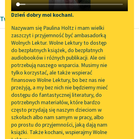
Katalog DAISY
Zgłoś brak utworu
Podkasty o książkach
Dzień dobry moi kochani.
Twórczość Karola Maliszewskiego
Aktualności
Narzędzia
Nazywam się Paulina Holtz i mam wielki
zaszczyt i przyjemność być ambasadorką
„Prokurator Alicja Horn”
Mapa Wolnych Lektur
Wolnych Lektur. Wolne Lektury to dostęp
do słuchania
do bezpłatnych książek, do bezpłatnych
Karol Maliszewski
Leśmianator
audiobooków i różnych publikacji. Ale oni
*** (W pudełkach)
Byliśmy częścią AI Impact
potrzebują naszego wsparcia. Musimy nie
Przewodnik dla piszących i
Lab
tylko korzystać, ale także wspierać
czytających
A tamto pudełko to
finansowo Wolne Lektury, bo bez nas nie
Zapraszamy na spotkanie
starość,
przeżyją, a my bez nich nie będziemy mieć
online z tłumaczkami
z pergaminu zsuwa się
dostępu do fantastycznej literatury, do
literatury skandynawskiej
API
sznur
potrzebnych materiałów, które bardzo
…
rozwiń, rozwiń se
Spotkanie z Katarzyną
OAI-PMH
często przydają się naszym dzieciom w
ostrożnie
Tunkiel w Oslo
szkołach albo nam samym w pracy, albo
Widget Wolnych Lektur
przymierzając...
po prostu do przyjemności, jaką dają nam
102. lata temu zmarł
książki. Także kochani, wspierajmy Wolne
Przypisy
Joseph Conrad
Czytaj więcej