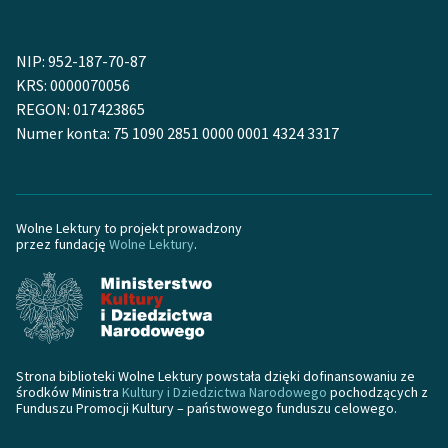
Zasady wykorzystania
NIP: 952-187-70-87
Wolnych Lektur
KRS: 0000070056
Logotypy
REGON: 017423865
Numer konta: 75 1090 2851 0000 0001 4324 3317
Materiały promocyjne
Polityka prywatności
Regulamin biblioteki
Wolne Lektury to projekt prowadzony
przez fundację
Wolne Lektury
.
Dane fundacji i
sprawozdania finansowe
Regulamin darowizn
Informacja o treściach
Strona biblioteki Wolne Lektury powstała dzięki dofinansowaniu ze
wrażliwych
środków Ministra
Kultury i Dziedzictwa Narodowego
pochodzących z
Funduszu Promocji Kultury – państwowego funduszu celowego.
Deklaracja dostępności