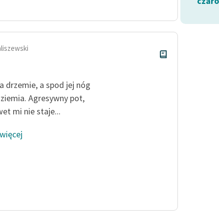
czar
publicznej, lektur szkolnych
oraz Starego Testamentu
Odkurzamy bohaterów
Szkoła Poezji Wolnych Lektur
aliszewski
a drzemie, a spod jej nóg
 ziemia. Agresywny pot,
et mi nie staje...
 więcej