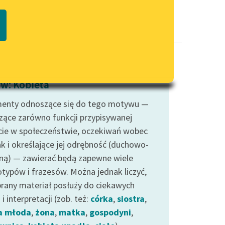
Regulamin biblioteki
macie PDF
Dane fundacji i sprawozdania
finansowe
Regulamin darowizn
Informacja o treściach
w: Kobieta
wrażliwych
enty odnoszące się do tego motywu —
Deklaracja dostępności
zące zarówno funkcji przypisywanej
cie w społeczeństwie, oczekiwań wobec
jak i określające jej odrębność (duchowo-
zną) — zawierać będą zapewne wiele
otypów i frazesów. Można jednak liczyć,
brany materiał posłuży do ciekawych
i interpretacji (zob. też:
córka
,
siostra
,
a młoda
,
żona
,
matka
,
gospodyni
,