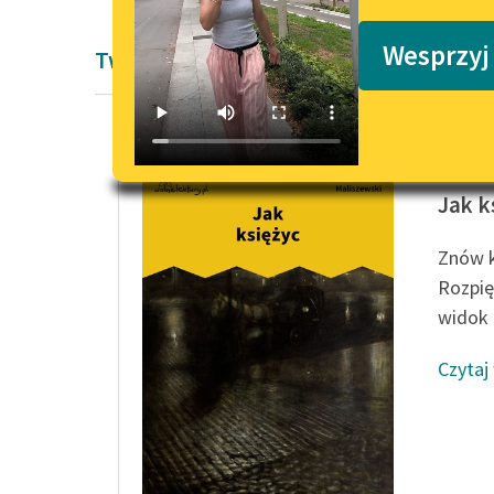
Podkasty o książkach
Wesprzyj
Twórczość Karola Maliszewskiego
Karol M
Jak k
Znów k
Rozpię
widok 
Czytaj