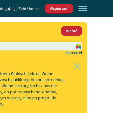
Wspieram!
aloguj się
/
Załóż konto
O nas
Wpłać
Lektur
Kontakt
O projekcie
600 000 zł
 piszących i
Zespół
dorką Wolnych Lektur. Wolne
Zasady wykorzystania
ych publikacji. Ale oni potrzebują
Wolnych Lektur
 Wolne Lektury, bo bez nas nie
Logotypy
ry, do potrzebnych materiałów,
ym w pracy, albo po prostu do
h Lektur
Materiały promocyjne
ry.
Polityka prywatności