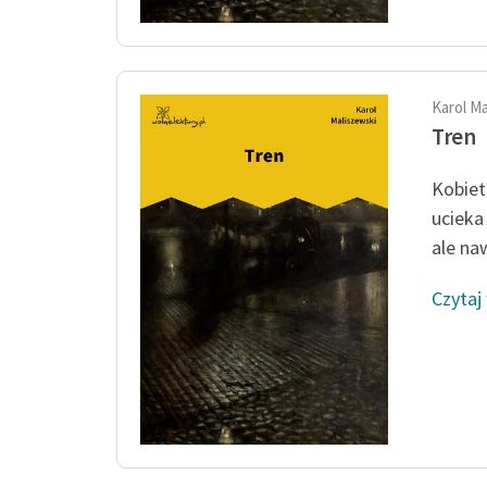
Karol M
Tren
Kobiet
ucieka
ale naw
Czytaj