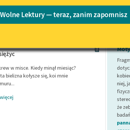
Katalog
Blog
 Wolne Lektury — teraz, zanim zapomnisz
Katalog w for
Lektury szkolne i klasyka
literatury do słuchania dla
uczennic i uczniów z
aliszewski
niepełnosprawnościami
Moty
siężyc
E-kolekcja lektur szkolnych i
Fragm
literatury do słuchania dla
rew w misce. Kiedy minął miesiąc?
dotyc
uczennic i uczniów z
ta bielizna kołysze się, koi mnie
kobie
niepełnosprawnościami
muru...
niej, 
Feministyczne inspiracje.
fizyc
Popularyzacja skandynawskiej
 więcej
literatury feministycznej
stere
że ze
Ręce pełne poezji
badań 
Kolekcje edukacyjne twórców
pann
przechodzących do domeny