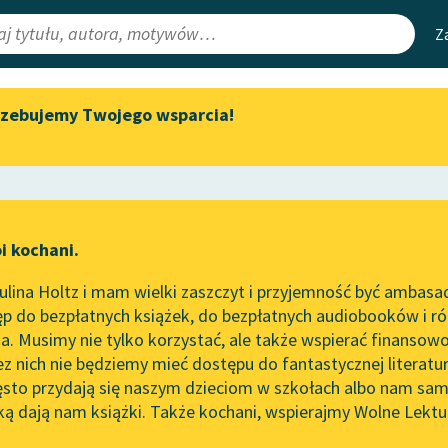
Z
rzebujemy Twojego wsparcia!
Aktualności
Narzędzia
e Lektury
Spotkanie z Katarzyną Tunkiel
Mapa Wolnych 
w Oslo
irmami
Leśmianator
Wolne Lektury na 32.
ewsletter
Przewodnik dla
Pol’and’Rock Festivalu
i kochani.
czytających
a
„Kochanek Lady Chatterley”
lina Holtz i mam wielki zaszczyt i przyjemność być ambasa
do słuchania na Wolnych
p do bezpłatnych książek, do bezpłatnych audiobooków i różn
Lekturach
API
. Musimy nie tylko korzystać, ale także wspierać finansowo
ce redakcyjne
Nowy audiobook – „Marzenie
OAI-PMH
ez nich nie będziemy mieć dostępu do fantastycznej literatu
o Oriencie” Sophie Elkan
ęsto przydają się naszym dzieciom w szkołach albo nam sam
Widget Wolnyc
Kolekcja Nadwyraz.com x
ką dają nam książki. Także kochani, wspierajmy Wolne Lektu
oru
Karol Maliszewski
✖
Wolne Lektury – idealna na
Przypisy
lato