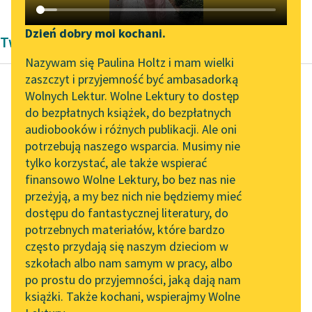
Katalog DAISY
Zgłoś brak utworu
Podkasty o książkach
Dzień dobry moi kochani.
Twórczość dramatyczna Karel Čapek
Aktualności
Narzędzia
Nazywam się Paulina Holtz i mam wielki
zaszczyt i przyjemność być ambasadorką
„Prokurator Alicja Horn”
Mapa Wolnych Lektur
Wolnych Lektur. Wolne Lektury to dostęp
do słuchania
do bezpłatnych książek, do bezpłatnych
Karel Čapek
Leśmianator
audiobooków i różnych publikacji. Ale oni
R. U. R.
Byliśmy częścią AI Impact
potrzebują naszego wsparcia. Musimy nie
Przewodnik dla piszących i
Lab
tylko korzystać, ale także wspierać
czytających
Był strasznym
finansowo Wolne Lektury, bo bez nas nie
Zapraszamy na spotkanie
materialistą i to go
przeżyją, a my bez nich nie będziemy mieć
online z tłumaczkami
motywowało. Pragnął
dostępu do fantastycznej literatury, do
literatury skandynawskiej
API
przede wszystkim
potrzebnych materiałów, które bardzo
dostarczyć dowód, że
Spotkanie z Katarzyną
OAI-PMH
często przydają się naszym dzieciom w
żaden Bóg...
Tunkiel w Oslo
szkołach albo nam samym w pracy, albo
Widget Wolnych Lektur
po prostu do przyjemności, jaką dają nam
102. lata temu zmarł
Czytaj więcej
książki. Także kochani, wspierajmy Wolne
Przypisy
Joseph Conrad