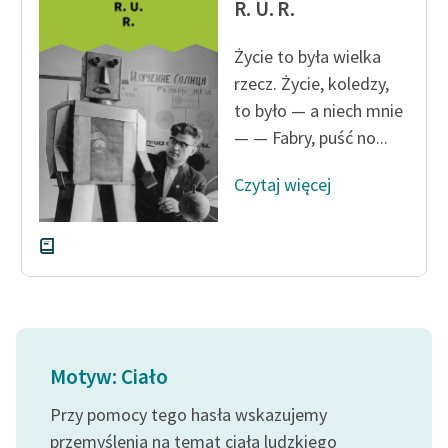
R. U. R.
Zasady wykorzystania
Życie to była wielka
Wolnych Lektur
rzecz. Życie, koledzy,
Logotypy
to było — a niech mnie
— — Fabry, puść no...
Materiały promocyjne
Czytaj więcej
Polityka prywatności
Regulamin biblioteki
Dane fundacji i
sprawozdania finansowe
Regulamin darowizn
Informacja o treściach
Motyw: Ciało
wrażliwych
Przy pomocy tego hasła wskazujemy
Deklaracja dostępności
przemyślenia na temat ciała ludzkiego