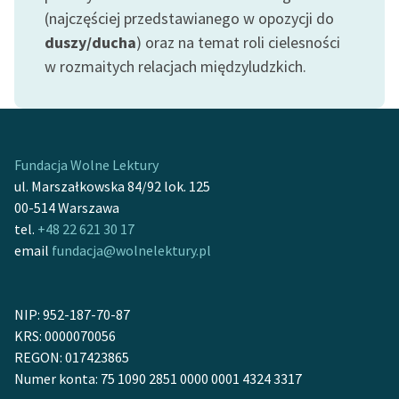
(najczęściej przedstawianego w opozycji do
duszy/ducha
) oraz na temat roli cielesności
w rozmaitych relacjach międzyludzkich.
Fundacja Wolne Lektury
ul. Marszałkowska 84/92 lok. 125
00-514 Warszawa
tel.
+48 22 621 30 17
email
fundacja@wolnelektury.pl
NIP: 952-187-70-87
KRS: 0000070056
REGON: 017423865
Numer konta: 75 1090 2851 0000 0001 4324 3317