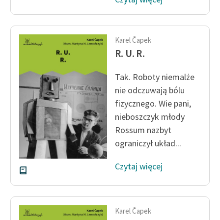
Ręce pełne poezji
Kolekcje edukacyjne
twórców przechodzących
Karel Čapek
do domeny publicznej,
R. U. R.
lektur szkolnych oraz
Starego Testamentu
Tak. Roboty niemalże
nie odczuwają bólu
Odkurzamy bohaterów
fizycznego. Wie pani,
Szkoła Poezji Wolnych
nieboszczyk młody
Lektur
Rossum nazbyt
O nas
ograniczył układ...
Kontakt
Czytaj więcej
O projekcie
Zespół
Karel Čapek