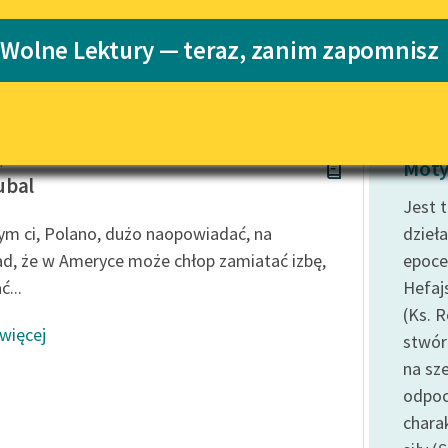
Katalog
Blog
 Wolne Lektury — teraz, zanim zapomnisz
Katalog w for
Lektury szkolne i klasyka
literatury do słuchania dla
uczennic i uczniów z
apek
niepełnosprawnościami
Moty
ubal
E-kolekcja lektur szkolnych i
Jest 
literatury do słuchania dla
m ci, Polano, dużo naopowiadać, na
dzieła
uczennic i uczniów z
ad, że w Ameryce może chłop zamiatać izbę,
epoce
niepełnosprawnościami
...
Hefajs
Feministyczne inspiracje.
(Ks. 
Popularyzacja skandynawskiej
 więcej
literatury feministycznej
stwór
na sze
Ręce pełne poezji
odpoc
Kolekcje edukacyjne twórców
chara
przechodzących do domeny