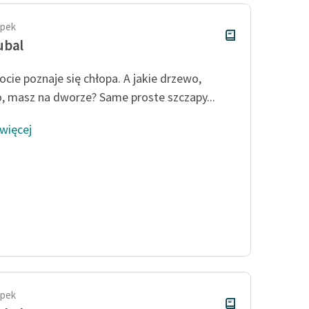
apek
ubal
ocie poznaje się chłopa. A jakie drzewo,
, masz na dworze? Same proste szczapy...
 więcej
apek