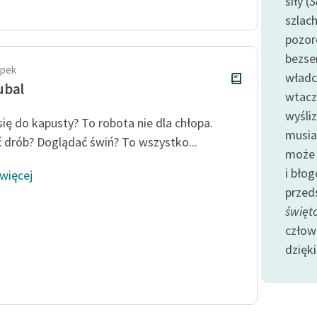
siły (
S
publicznej, lektur szkolnych
oraz Starego Testamentu
szlac
pozor
Odkurzamy bohaterów
bezse
Szkoła Poezji Wolnych Lektur
apek
władc
ubal
wtacz
wyśliz
się do kapusty? To robota nie dla chłopa.
musia
 drób? Doglądać świń? To wszystko...
może 
i bło
 więcej
przed
święto
człow
dzięki