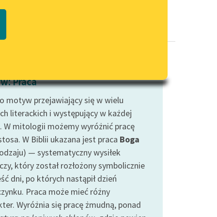
Regulamin biblioteki
macie PDF
Dane fundacji i sprawozdania
finansowe
Regulamin darowizn
Informacja o treściach
w: Praca
wrażliwych
to motyw przejawiający się w wielu
Deklaracja dostępności
ch literackich i występujący w każdej
. W mitologii możemy wyróżnić pracę
tosa. W Biblii ukazana jest praca
Boga
Rodzaju) — systematyczny wysiłek
czy, który został rozłożony symbolicznie
ść dni, po których nastąpił dzień
zynku. Praca może mieć różny
kter. Wyróżnia się pracę żmudną, ponad