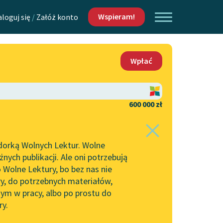
Wspieram!
aloguj się
/
Załóż konto
O nas
Wpłać
Lektur
Kontakt
O projekcie
600 000 zł
 piszących i
Zespół
dorką Wolnych Lektur. Wolne
Zasady wykorzystania
ych publikacji. Ale oni potrzebują
Wolnych Lektur
 Wolne Lektury, bo bez nas nie
Logotypy
ry, do potrzebnych materiałów,
ym w pracy, albo po prostu do
h Lektur
Materiały promocyjne
ry.
Polityka prywatności