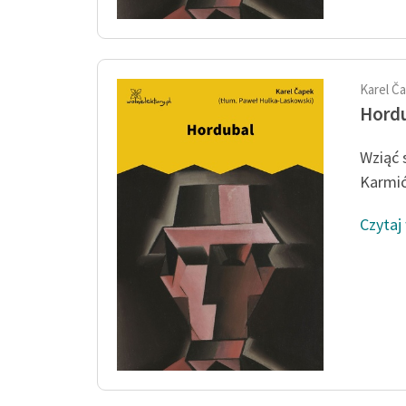
Karel Č
Hord
Wziąć 
Karmić
Czytaj