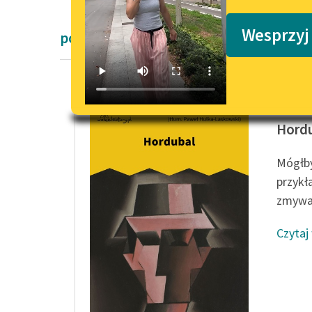
Podkasty o książkach
Wesprzyj
powieści Karel Čapek
Karel Č
Hord
Mógłby
przykł
zmywać
Czytaj