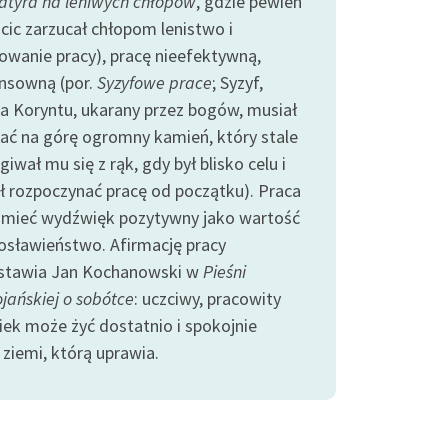
atyra na leniwych chłopów
, gdzie pewien
hcic zarzucał chłopom lenistwo i
owanie pracy), pracę nieefektywną,
nsowną (por.
Syzyfowe prace
; Syzyf,
a Koryntu, ukarany przez bogów, musiał
ać na górę ogromny kamień, który stale
giwał mu się z rąk, gdy był blisko celu i
ł rozpoczynać pracę od początku). Praca
mieć wydźwięk pozytywny jako wartość
gosławieństwo. Afirmację pracy
stawia Jan Kochanowski w
Pieśni
jańskiej o sobótce
: uczciwy, pracowity
iek może żyć dostatnio i spokojnie
 ziemi, którą uprawia.