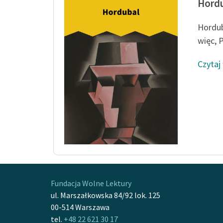
Hord
Hordub
więc, P
Czytaj
Fundacja Wolne Lektury
ul. Marszałkowska 84/92 lok. 125
00-514 Warszawa
tel.
+48 22 621 30 17