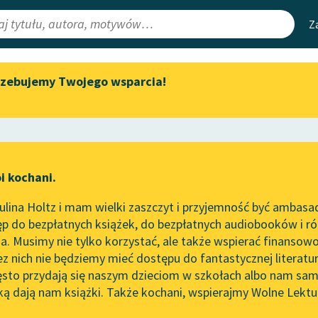
Z
rzebujemy Twojego wsparcia!
Aktualności
Narzędzia
e Lektury
Zapraszamy na spotkanie
Mapa Wolnych 
online z tłumaczkami
irmami
Leśmianator
literatury skandynawskiej
ewsletter
Przewodnik dla
Spotkanie z Katarzyną Tunkiel
i kochani.
czytających
w Oslo
lina Holtz i mam wielki zaszczyt i przyjemność być ambasa
Wolne Lektury na 32.
p do bezpłatnych książek, do bezpłatnych audiobooków i różn
Pol’and’Rock Festivalu
API
. Musimy nie tylko korzystać, ale także wspierać finansowo
ce redakcyjne
„Kochanek Lady Chatterley”
OAI-PMH
ez nich nie będziemy mieć dostępu do fantastycznej literatu
do słuchania na Wolnych
ęsto przydają się naszym dzieciom w szkołach albo nam sam
Lekturach
Widget Wolnyc
ką dają nam książki. Także kochani, wspierajmy Wolne Lektu
oru
Karel Čapek
✖
Powieść
✖
Nowy audiobook – „Marzenie
Przypisy
o Oriencie” Sophie Elkan