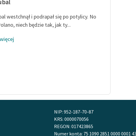
ubal
al westchnął i podrapał się po potylicy. No
olano, niech będzie tak, jak ty...
 więcej
NIP: 952-187-70-87
KRS: 0000070056
REGON: 017423865
Numer konta: 75 1090 2851 0000 0001 4