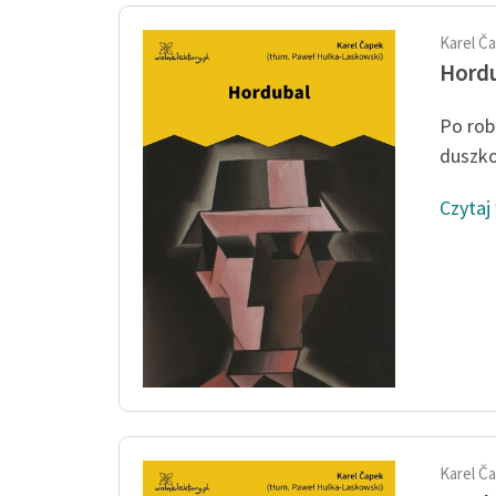
Karel Č
Hord
Po rob
duszko
Czytaj
Karel Č