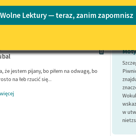
Katalog
Blog
 Wolne Lektury — teraz, zanim zapomnisz
Katalog w for
Lektury szkolne i klasyka
literatury do słuchania dla
uczennic i uczniów z
apek
niepełnosprawnościami
Moty
ubal
E-kolekcja lektur szkolnych i
Szcze
literatury do słuchania dla
, że jestem pijany, bo piłem na odwagę, bo
Piwni
uczennic i uczniów z
osto na łeb rzucić się...
znajd
niepełnosprawnościami
znacz
Feministyczne inspiracje.
 więcej
Wokul
Popularyzacja skandynawskiej
literatury feministycznej
wskaz
w utw
Ręce pełne poezji
nietzs
Kolekcje edukacyjne twórców
przechodzących do domeny