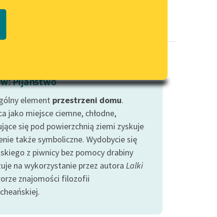
Regulamin biblioteki
macie PDF
Dane fundacji i sprawozdania
finansowe
Regulamin darowizn
Informacja o treściach
w: Pijaństwo
wrażliwych
gólny element
przestrzeni
Deklaracja dostępności
domu
.
ca jako miejsce ciemne, chłodne,
ujące się pod powierzchnią ziemi zyskuje
enie także symboliczne. Wydobycie się
skiego z piwnicy bez pomocy drabiny
uje na wykorzystanie przez autora
Lalki
orze znajomości filozofii
cheańskiej.