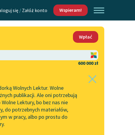
Wspieram!
aloguj się
/
Załóż konto
O nas
Wpłać
Lektur
Kontakt
O projekcie
600 000 zł
 piszących i
Zespół
dorką Wolnych Lektur. Wolne
Zasady wykorzystania
ych publikacji. Ale oni potrzebują
Wolnych Lektur
 Wolne Lektury, bo bez nas nie
Logotypy
ry, do potrzebnych materiałów,
ym w pracy, albo po prostu do
h Lektur
Materiały promocyjne
ry.
Polityka prywatności