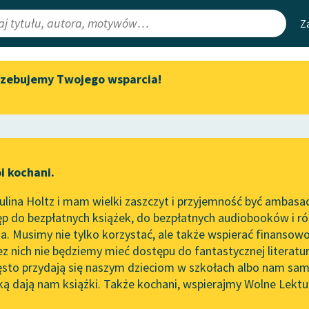
Z
rzebujemy Twojego wsparcia!
Aktualności
Narzędzia
e Lektury
Zapraszamy na spotkanie
Mapa Wolnych 
online z tłumaczkami
irmami
Leśmianator
literatury skandynawskiej
ewsletter
Przewodnik dla
Spotkanie z Katarzyną Tunkiel
i kochani.
czytających
w Oslo
two
lina Holtz i mam wielki zaszczyt i przyjemność być ambasa
Wolne Lektury na 32.
p do bezpłatnych książek, do bezpłatnych audiobooków i różn
Pol’and’Rock Festivalu
API
. Musimy nie tylko korzystać, ale także wspierać finansowo
ce redakcyjne
„Kochanek Lady Chatterley”
OAI-PMH
ez nich nie będziemy mieć dostępu do fantastycznej literatu
do słuchania na Wolnych
ęsto przydają się naszym dzieciom w szkołach albo nam sam
Lekturach
Widget Wolnyc
ką dają nam książki. Także kochani, wspierajmy Wolne Lektu
oru
Karel Čapek
✖
Powieść
✖
Nowy audiobook – „Marzenie
Przypisy
o Oriencie” Sophie Elkan