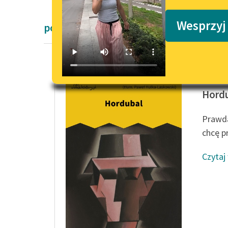
Podkasty o książkach
Wesprzyj
powieści Karel Čapek
Karel Č
Hord
Prawda
chcę pr
Czytaj