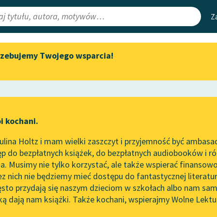
Z
rzebujemy Twojego wsparcia!
Aktualności
Narzędzia
e Lektury
„Prokurator Alicja Horn” do
Mapa Wolnych 
słuchania
irmami
Leśmianator
Byliśmy częścią AI Impact Lab
ewsletter
Przewodnik dla
i kochani.
Zapraszamy na spotkanie
czytających
online z tłumaczkami
lina Holtz i mam wielki zaszczyt i przyjemność być ambasa
literatury skandynawskiej
p do bezpłatnych książek, do bezpłatnych audiobooków i różn
API
Spotkanie z Katarzyną Tunkiel
. Musimy nie tylko korzystać, ale także wspierać finansowo
ce redakcyjne
w Oslo
OAI-PMH
ez nich nie będziemy mieć dostępu do fantastycznej literatu
ęsto przydają się naszym dzieciom w szkołach albo nam sam
102. lata temu zmarł Joseph
Widget Wolnyc
Conrad
ką dają nam książki. Także kochani, wspierajmy Wolne Lektu
oru
Karel Čapek
✖
Powieść
✖
Przypisy
Blog