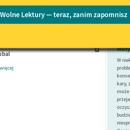
Katalog
 Wolne Lektury — teraz, zanim zapomnisz
Katalog w for
Lektury szkolne i klasyka
literatury do słuchania dla
uczennic i uczniów z
niepełnosprawnościami
apek
E-kolekcja lektur szkolnych i
Moty
literatury do słuchania dla
ubal
uczennic i uczniów z
W nie
niepełnosprawnościami
 więcej
prob
Feministyczne inspiracje.
konse
Popularyzacja skandynawskiej
kary, 
literatury feministycznej
może 
Ręce pełne poezji
przej
oczysz
Kolekcje edukacyjne twórców
przechodzących do domeny
budzi
publicznej, lektur szkolnych
niesp
oraz Starego Testamentu