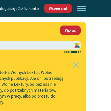
Wspieram!
aloguj się
/
Załóż konto
O nas
Wpłać
Lektur
Kontakt
O projekcie
600 000 zł
 piszących i
Zespół
dorką Wolnych Lektur. Wolne
Zasady wykorzystania
ych publikacji. Ale oni potrzebują
Wolnych Lektur
 Wolne Lektury, bo bez nas nie
Logotypy
ry, do potrzebnych materiałów,
ym w pracy, albo po prostu do
h Lektur
Materiały promocyjne
ry.
Polityka prywatności