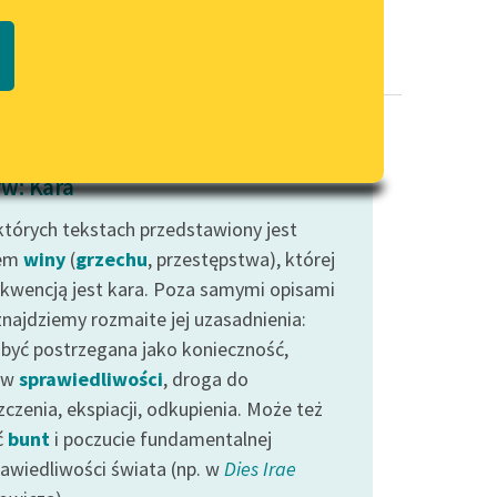
Regulamin biblioteki
macie PDF
Dane fundacji i sprawozdania
finansowe
Regulamin darowizn
Informacja o treściach
w: Kara
wrażliwych
których tekstach przedstawiony jest
Deklaracja dostępności
lem
winy
(
grzechu
, przestępstwa), której
kwencją jest kara. Poza samymi opisami
znajdziemy rozmaite jej uzasadnienia:
być postrzegana jako konieczność,
aw
sprawiedliwości
, droga do
czenia, ekspiacji, odkupienia. Może też
ć
bunt
i poczucie fundamentalnej
rawiedliwości świata (np. w
Dies Irae