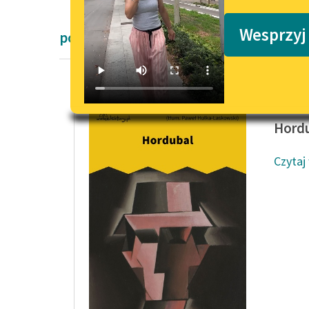
Podkasty o książkach
Wesprzyj
powieści Karel Čapek
Karel Č
Hord
Czytaj