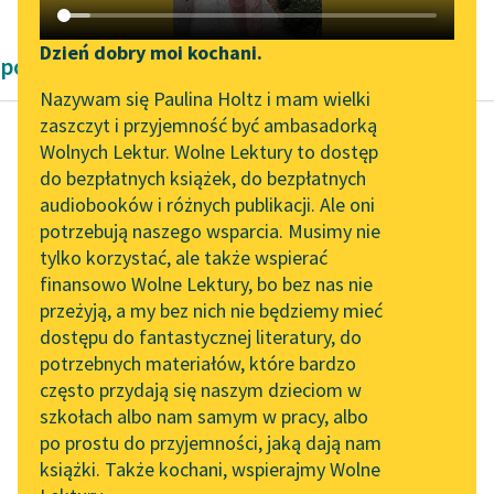
Katalog DAISY
Zgłoś brak utworu
Podkasty o książkach
Dzień dobry moi kochani.
powieści Karel Čapek
Aktualności
Narzędzia
Nazywam się Paulina Holtz i mam wielki
zaszczyt i przyjemność być ambasadorką
„Prokurator Alicja Horn”
Mapa Wolnych Lektur
Wolnych Lektur. Wolne Lektury to dostęp
do słuchania
do bezpłatnych książek, do bezpłatnych
Karel Čapek
Leśmianator
audiobooków i różnych publikacji. Ale oni
Hordubal
Byliśmy częścią AI Impact
potrzebują naszego wsparcia. Musimy nie
Przewodnik dla piszących i
Lab
tylko korzystać, ale także wspierać
czytających
Wtem dostał
finansowo Wolne Lektury, bo bez nas nie
Zapraszamy na spotkanie
sztachetą w głowę, i
przeżyją, a my bez nich nie będziemy mieć
online z tłumaczkami
jeszcze, i jeszcze.
dostępu do fantastycznej literatury, do
literatury skandynawskiej
API
Dwóch, trzech,
potrzebnych materiałów, które bardzo
czterech ludzi w
Spotkanie z Katarzyną
OAI-PMH
często przydają się naszym dzieciom w
milczeniu...
Tunkiel w Oslo
szkołach albo nam samym w pracy, albo
Widget Wolnych Lektur
po prostu do przyjemności, jaką dają nam
102. lata temu zmarł
Czytaj więcej
książki. Także kochani, wspierajmy Wolne
Przypisy
Joseph Conrad