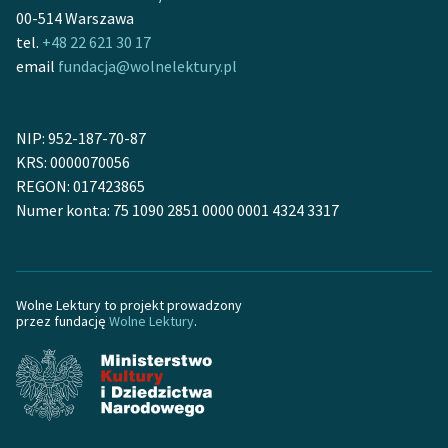
Ręce pełne poezji
00-514 Warszawa
tel.
+48 22 621 30 17
Kolekcje edukacyjne
email
fundacja@wolnelektury.pl
twórców przechodzących
do domeny publicznej,
lektur szkolnych oraz
NIP: 952-187-70-87
Starego Testamentu
KRS: 0000070056
REGON: 017423865
Odkurzamy bohaterów
Numer konta: 75 1090 2851 0000 0001 4324 3317
Szkoła Poezji Wolnych
Lektur
O nas
Wolne Lektury to projekt prowadzony
przez fundację
Wolne Lektury
.
Kontakt
O projekcie
Zespół