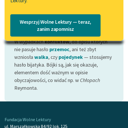
Lektury.
Katalog
Blog
Katalog w formacie PDF
Wesprzyj Wolne Lektury — teraz,
Lektury szkolne i klasyka
zanim zapomnisz
Motyw: Bijatyka
literatury do słuchania dla
W wypadkach
konfliktów
, do opisu których
uczennic i uczniów z
niepełnosprawnościami
nie pasuje hasło
przemoc
, ani też zbyt
wzniosła
walka
, czy
pojedynek
— stosujemy
E-kolekcja lektur
hasło bijatyka. Bójki są, jak się okazuje,
szkolnych i literatury do
elementem dość ważnym w opisie
słuchania dla uczennic i
obyczajowości, co widać np. w
Chłopach
uczniów z
Reymonta.
niepełnosprawnościami
Feministyczne inspiracje.
Popularyzacja
skandynawskiej literatury
Fundacja Wolne Lektury
feministycznej
ul. Marszałkowska 84/92 lok. 125