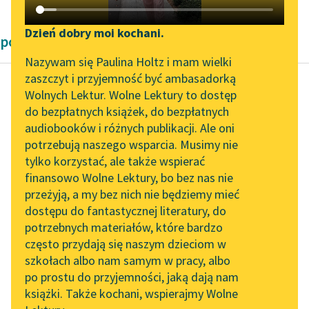
Katalog DAISY
Zgłoś brak utworu
Podkasty o książkach
Dzień dobry moi kochani.
powieści Karel Čapek
Aktualności
Narzędzia
Nazywam się Paulina Holtz i mam wielki
zaszczyt i przyjemność być ambasadorką
Zapraszamy na spotkanie
Mapa Wolnych Lektur
Wolnych Lektur. Wolne Lektury to dostęp
online z tłumaczkami
do bezpłatnych książek, do bezpłatnych
Karel Čapek
Leśmianator
literatury skandynawskiej
audiobooków i różnych publikacji. Ale oni
Hordubal
potrzebują naszego wsparcia. Musimy nie
Przewodnik dla piszących i
Spotkanie z Katarzyną
tylko korzystać, ale także wspierać
czytających
Czytaj więcej
Tunkiel w Oslo
finansowo Wolne Lektury, bo bez nas nie
przeżyją, a my bez nich nie będziemy mieć
Wolne Lektury na 32.
dostępu do fantastycznej literatury, do
Pol’and’Rock Festivalu
API
potrzebnych materiałów, które bardzo
„Kochanek Lady
OAI-PMH
często przydają się naszym dzieciom w
Chatterley” do słuchania
szkołach albo nam samym w pracy, albo
Widget Wolnych Lektur
na Wolnych Lekturach
po prostu do przyjemności, jaką dają nam
książki. Także kochani, wspierajmy Wolne
Przypisy
Nowy audiobook –