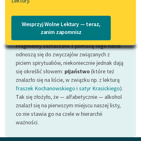
Lektury.
„Marzenie o Oriencie”
Katalog
Sophie Elkan
Katalog w formacie PDF
Blog
Wesprzyj Wolne Lektury — teraz,
zanim zapomnisz
Motyw: Alkohol
Fragmenty zaznaczane z pomocą tego hasła
Lektury szkolne i klasyka
literatury do słuchania dla
odnoszą się do zwyczajów związanych z
uczennic i uczniów z
piciem spirytualiów, niekoniecznie jednak dają
niepełnosprawnościami
się określić słowem:
pijaństwo
(które też
znalazło się na liście, w związku np. z lekturą
E-kolekcja lektur
fraszek Kochanowskiego
i
satyr Krasickiego
).
szkolnych i literatury do
Tak się złożyło, że — alfabetycznie — alkohol
słuchania dla uczennic i
uczniów z
znalazł się na pierwszym miejscu naszej listy,
niepełnosprawnościami
co nie stawia go na czele w hierarchii
ważności.
Feministyczne inspiracje.
Popularyzacja
skandynawskiej literatury