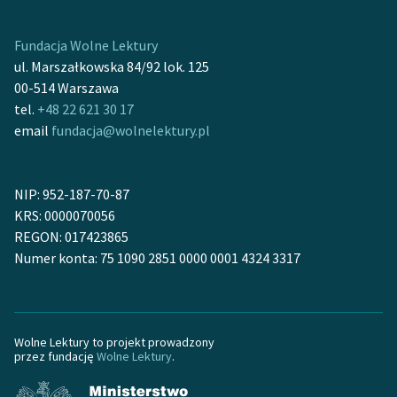
feministycznej
Fundacja Wolne Lektury
Ręce pełne poezji
ul. Marszałkowska 84/92 lok. 125
Kolekcje edukacyjne
00-514 Warszawa
twórców przechodzących
tel.
+48 22 621 30 17
do domeny publicznej,
email
fundacja@wolnelektury.pl
lektur szkolnych oraz
Starego Testamentu
NIP: 952-187-70-87
Odkurzamy bohaterów
KRS: 0000070056
REGON: 017423865
Szkoła Poezji Wolnych
Numer konta: 75 1090 2851 0000 0001 4324 3317
Lektur
O nas
Kontakt
Wolne Lektury to projekt prowadzony
przez fundację
Wolne Lektury
.
O projekcie