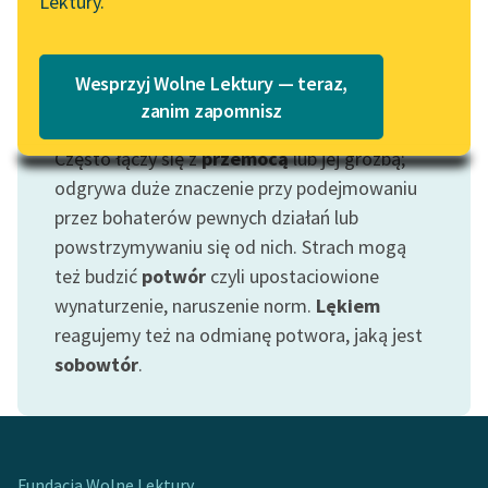
Lektury.
„Marzenie o Oriencie”
Katalog
Sophie Elkan
Katalog w formacie PDF
Blog
Wesprzyj Wolne Lektury — teraz,
zanim zapomnisz
Motyw: Strach
Często łączy się z
przemocą
lub jej groźbą;
Lektury szkolne i klasyka
literatury do słuchania dla
odgrywa duże znaczenie przy podejmowaniu
uczennic i uczniów z
przez bohaterów pewnych działań lub
niepełnosprawnościami
powstrzymywaniu się od nich. Strach mogą
też budzić
potwór
czyli upostaciowione
E-kolekcja lektur
wynaturzenie, naruszenie norm.
Lękiem
szkolnych i literatury do
reagujemy też na odmianę potwora, jaką jest
słuchania dla uczennic i
uczniów z
sobowtór
.
niepełnosprawnościami
Feministyczne inspiracje.
Popularyzacja
skandynawskiej literatury
Fundacja Wolne Lektury