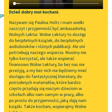
Katalog DAISY
Zgłoś brak utworu
Podkasty o książkach
Dzień dobry moi kochani.
powieści dla dzieci i młodzieży Johanna Spyri
Aktualności
Narzędzia
Nazywam się Paulina Holtz i mam wielki
zaszczyt i przyjemność być ambasadorką
Zapraszamy na spotkanie
Mapa Wolnych Lektur
Wolnych Lektur. Wolne Lektury to dostęp
online z tłumaczkami
do bezpłatnych książek, do bezpłatnych
Johanna Spyri
Leśmianator
literatury skandynawskiej
audiobooków i różnych publikacji. Ale oni
Heidi
potrzebują naszego wsparcia. Musimy nie
Przewodnik dla piszących i
Spotkanie z Katarzyną
tylko korzystać, ale także wspierać
czytających
Pietrek skoczył na dół
Tunkiel w Oslo
finansowo Wolne Lektury, bo bez nas nie
tak gwałtownie, że
przeżyją, a my bez nich nie będziemy mieć
Wolne Lektury na 32.
runął na strome
dostępu do fantastycznej literatury, do
Pol’and’Rock Festivalu
API
zbocze, przewrócił
potrzebnych materiałów, które bardzo
kozła, potem jeszcze...
„Kochanek Lady
OAI-PMH
często przydają się naszym dzieciom w
Chatterley” do słuchania
szkołach albo nam samym w pracy, albo
Widget Wolnych Lektur
Czytaj więcej
na Wolnych Lekturach
po prostu do przyjemności, jaką dają nam
książki. Także kochani, wspierajmy Wolne
Przypisy
Nowy audiobook –