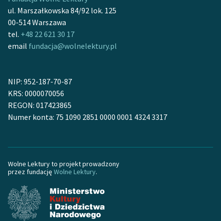
feministycznej
ul. Marszałkowska 84/92 lok. 125
00-514 Warszawa
Ręce pełne poezji
tel.
+48 22 621 30 17
email
fundacja@wolnelektury.pl
Kolekcje edukacyjne
twórców przechodzących
do domeny publicznej,
NIP: 952-187-70-87
lektur szkolnych oraz
KRS: 0000070056
Starego Testamentu
REGON: 017423865
Odkurzamy bohaterów
Numer konta: 75 1090 2851 0000 0001 4324 3317
Szkoła Poezji Wolnych
Lektur
Wolne Lektury to projekt prowadzony
O nas
przez fundację
Wolne Lektury
.
Kontakt
O projekcie