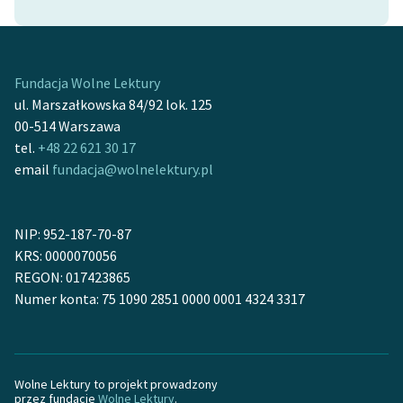
Ręce pełne poezji
Kolekcje edukacyjne
twórców przechodzących
Fundacja Wolne Lektury
do domeny publicznej,
ul. Marszałkowska 84/92 lok. 125
lektur szkolnych oraz
00-514 Warszawa
Starego Testamentu
tel.
+48 22 621 30 17
Odkurzamy bohaterów
email
fundacja@wolnelektury.pl
Szkoła Poezji Wolnych
Lektur
NIP: 952-187-70-87
KRS: 0000070056
O nas
REGON: 017423865
Numer konta: 75 1090 2851 0000 0001 4324 3317
Kontakt
O projekcie
Zespół
Wolne Lektury to projekt prowadzony
przez fundację
Wolne Lektury
.