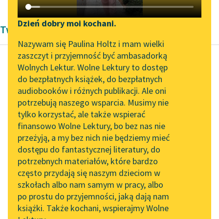
Katalog DAISY
Zgłoś brak utworu
Podkasty o książkach
Dzień dobry moi kochani.
Twórczość Barok Jean Baptiste Racine'a
Aktualności
Narzędzia
Nazywam się Paulina Holtz i mam wielki
zaszczyt i przyjemność być ambasadorką
„Prokurator Alicja Horn”
Mapa Wolnych Lektur
Wolnych Lektur. Wolne Lektury to dostęp
do słuchania
do bezpłatnych książek, do bezpłatnych
Jean Baptiste Racine
Leśmianator
audiobooków i różnych publikacji. Ale oni
Fedra
Byliśmy częścią AI Impact
potrzebują naszego wsparcia. Musimy nie
Przewodnik dla piszących i
Lab
tylko korzystać, ale także wspierać
czytających
Zbyt długo ciągnę
finansowo Wolne Lektury, bo bez nas nie
Zapraszamy na spotkanie
żywot występkiem
przeżyją, a my bez nich nie będziemy mieć
online z tłumaczkami
zatruty.
dostępu do fantastycznej literatury, do
literatury skandynawskiej
API
potrzebnych materiałów, które bardzo
ENONA
Spotkanie z Katarzyną
OAI-PMH
często przydają się naszym dzieciom w
Jak to! Czyżby ścigały
Tunkiel w Oslo
szkołach albo nam samym w pracy, albo
Widget Wolnych Lektur
cię jakie wyrzuty?
po prostu do przyjemności, jaką dają nam
102. lata temu zmarł
Jakaż...
książki. Także kochani, wspierajmy Wolne
Przypisy
Joseph Conrad