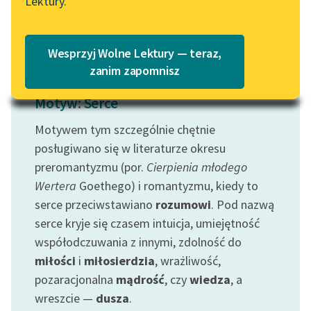
Lektury.
Czytaj więcej
Katalog
Blog
Katalog w formacie PDF
Wesprzyj Wolne Lektury — teraz,
Lektury szkolne i klasyka
zanim zapomnisz
literatury do słuchania dla
Motyw: Serce
uczennic i uczniów z
niepełnosprawnościami
Motywem tym szczególnie chętnie
E-kolekcja lektur
posługiwano się w literaturze okresu
szkolnych i literatury do
preromantyzmu (por.
Cierpienia młodego
słuchania dla uczennic i
Wertera
Goethego) i romantyzmu, kiedy to
uczniów z
serce przeciwstawiano
rozumowi
. Pod nazwą
niepełnosprawnościami
serce kryje się czasem intuicja, umiejętność
Feministyczne inspiracje.
współodczuwania z innymi, zdolność do
Popularyzacja
miłości
i
miłosierdzia
, wrażliwość,
skandynawskiej literatury
pozaracjonalna
mądrość
, czy
wiedza
, a
feministycznej
wreszcie —
dusza
.