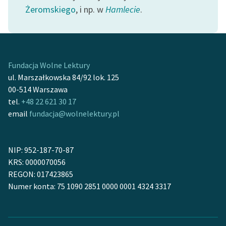
Ręce pełne poezji
Żeromskiego
, i np. w
Hamlecie
.
Kolekcje edukacyjne
twórców przechodzących
do domeny publicznej,
lektur szkolnych oraz
Fundacja Wolne Lektury
Starego Testamentu
ul. Marszałkowska 84/92 lok. 125
00-514 Warszawa
Odkurzamy bohaterów
tel.
+48 22 621 30 17
email
fundacja@wolnelektury.pl
Szkoła Poezji Wolnych
Lektur
O nas
NIP: 952-187-70-87
KRS: 0000070056
Kontakt
REGON: 017423865
Numer konta: 75 1090 2851 0000 0001 4324 3317
O projekcie
Zespół