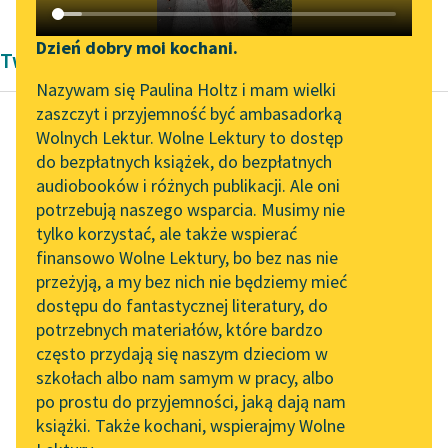
Katalog DAISY
Zgłoś brak utworu
Podkasty o książkach
Dzień dobry moi kochani.
Twórczość Jan Kochanowski
Aktualności
Narzędzia
Nazywam się Paulina Holtz i mam wielki
zaszczyt i przyjemność być ambasadorką
„Prokurator Alicja Horn”
Mapa Wolnych Lektur
Wolnych Lektur. Wolne Lektury to dostęp
do słuchania
do bezpłatnych książek, do bezpłatnych
Jan Kochanowski
Leśmianator
audiobooków i różnych publikacji. Ale oni
Małemu wielkiej
Byliśmy częścią AI Impact
potrzebują naszego wsparcia. Musimy nie
Przewodnik dla piszących i
nadzieje
Lab
tylko korzystać, ale także wspierać
czytających
Radziwiłłowi
finansowo Wolne Lektury, bo bez nas nie
Zapraszamy na spotkanie
przeżyją, a my bez nich nie będziemy mieć
online z tłumaczkami
Tak róść, mały
dostępu do fantastycznej literatury, do
literatury skandynawskiej
API
Michniku, jakobyś mógł
potrzebnych materiałów, które bardzo
Spotkanie z Katarzyną
sławnych
OAI-PMH
często przydają się naszym dzieciom w
Tunkiel w Oslo
Przodków swych
szkołach albo nam samym w pracy, albo
Widget Wolnych Lektur
po prostu do przyjemności, jaką dają nam
doróść, onych
102. lata temu zmarł
książki. Także kochani, wspierajmy Wolne
Przypisy
Radziwiłłów dawnych;
Joseph Conrad