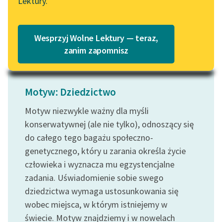
Lektury.
Abyś nie...
Katalog
Blog
Czytaj więcej
Katalog w formacie PDF
Wesprzyj Wolne Lektury — teraz,
Lektury szkolne i klasyka
zanim zapomnisz
literatury do słuchania dla
uczennic i uczniów z
niepełnosprawnościami
Motyw: Dziedzictwo
E-kolekcja lektur
Motyw niezwykle ważny dla myśli
szkolnych i literatury do
konserwatywnej (ale nie tylko), odnoszący się
słuchania dla uczennic i
do całego tego bagażu społeczno-
uczniów z
genetycznego, który u zarania określa życie
niepełnosprawnościami
człowieka i wyznacza mu egzystencjalne
Feministyczne inspiracje.
zadania. Uświadomienie sobie swego
Popularyzacja
dziedzictwa wymaga ustosunkowania się
skandynawskiej literatury
wobec miejsca, w którym istniejemy w
feministycznej
świecie. Motyw znajdziemy i w nowelach