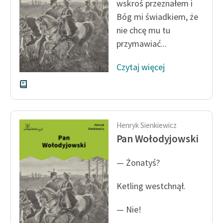
wskroś przeznałem i
Bóg mi świadkiem, że
nie chcę mu tu
przymawiać...
Czytaj więcej
Henryk Sienkiewicz
Pan Wołodyjowski
— Żonatyś?
Ketling westchnął.
— Nie!