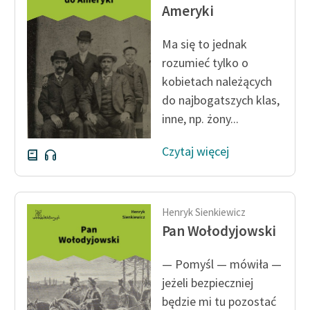
Ręce pełne poezji
Ameryki
Kolekcje edukacyjne
Ma się to jednak
twórców przechodzących
rozumieć tylko o
do domeny publicznej,
kobietach należących
lektur szkolnych oraz
do najbogatszych klas,
Starego Testamentu
inne, np. żony...
Odkurzamy bohaterów
Czytaj więcej
Szkoła Poezji Wolnych
Lektur
O nas
Henryk Sienkiewicz
Pan Wołodyjowski
Kontakt
O projekcie
— Pomyśl — mówiła —
jeżeli bezpieczniej
Zespół
będzie mi tu pozostać