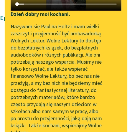
Katalog DAISY
Zgłoś brak utworu
Podkasty o książkach
Dzień dobry moi kochani.
Epika Henryka Sienkiewicza
Aktualności
Narzędzia
Nazywam się Paulina Holtz i mam wielki
zaszczyt i przyjemność być ambasadorką
„Prokurator Alicja Horn”
Mapa Wolnych Lektur
Wolnych Lektur. Wolne Lektury to dostęp
do słuchania
do bezpłatnych książek, do bezpłatnych
Henryk Sienkiewicz
Leśmianator
audiobooków i różnych publikacji. Ale oni
Krzyżacy, tom
Byliśmy częścią AI Impact
potrzebują naszego wsparcia. Musimy nie
Przewodnik dla piszących i
drugi
Lab
tylko korzystać, ale także wspierać
czytających
finansowo Wolne Lektury, bo bez nas nie
Zapraszamy na spotkanie
— Nie było czasu się
przeżyją, a my bez nich nie będziemy mieć
online z tłumaczkami
rozgadać, bom i sam
dostępu do fantastycznej literatury, do
literatury skandynawskiej
API
był utrudzon, i tyś ludzi
potrzebnych materiałów, które bardzo
po boru...
Spotkanie z Katarzyną
OAI-PMH
często przydają się naszym dzieciom w
Tunkiel w Oslo
szkołach albo nam samym w pracy, albo
Widget Wolnych Lektur
Czytaj więcej
po prostu do przyjemności, jaką dają nam
102. lata temu zmarł
książki. Także kochani, wspierajmy Wolne
Przypisy
Joseph Conrad