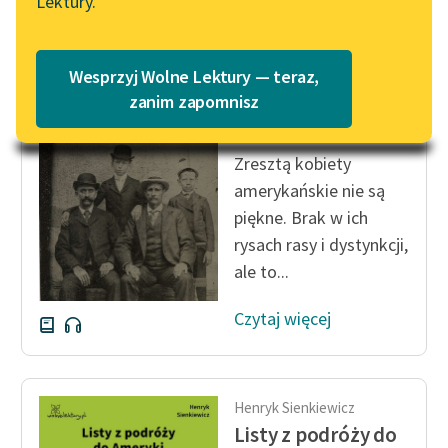
Lektury.
Katalog
Blog
Katalog w formacie PDF
Henryk Sienkiewicz
Wesprzyj Wolne Lektury — teraz,
Listy z podróży do
Lektury szkolne i klasyka
zanim zapomnisz
Ameryki
literatury do słuchania dla
uczennic i uczniów z
Zresztą kobiety
niepełnosprawnościami
amerykańskie nie są
E-kolekcja lektur
piękne. Brak w ich
szkolnych i literatury do
rysach rasy i dystynkcji,
słuchania dla uczennic i
ale to...
uczniów z
niepełnosprawnościami
Czytaj więcej
Feministyczne inspiracje.
Popularyzacja
skandynawskiej literatury
Henryk Sienkiewicz
feministycznej
Listy z podróży do