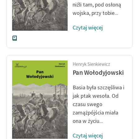
niźli tam, pod osłoną
wojska, przy tobie...
Zasady wykorzystania
Wolnych Lektur
Czytaj więcej
Logotypy
Materiały promocyjne
Polityka prywatności
Henryk Sienkiewicz
Regulamin biblioteki
Pan Wołodyjowski
Dane fundacji i
Basia była szczęśliwa i
sprawozdania finansowe
jak ptak wesoła. Od
Regulamin darowizn
czasu swego
zamążpójścia miała
Informacja o treściach
ona w życiu...
wrażliwych
Deklaracja dostępności
Czytaj więcej