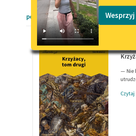
Podkasty o książkach
Wesprzyj
powieści Henryka Sienkiewicza
Henryk 
Krzyż
— Nie 
utrudzo
Czytaj