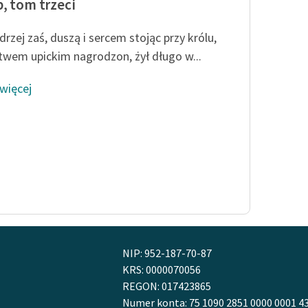
, tom trzeci
drzej zaś, duszą i sercem stojąc przy królu,
twem upickim nagrodzon, żył długo w...
 więcej
NIP: 952-187-70-87
KRS: 0000070056
REGON: 017423865
Numer konta: 75 1090 2851 0000 0001 4