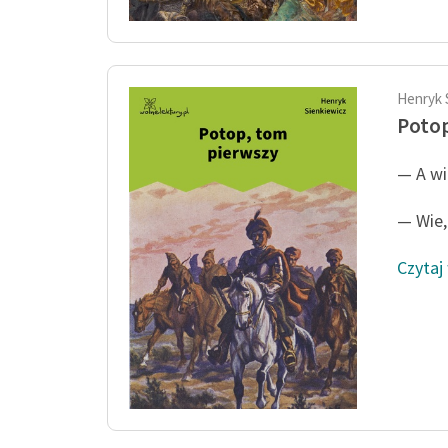
Henryk 
Potop
— A wi
— Wie, 
Czytaj