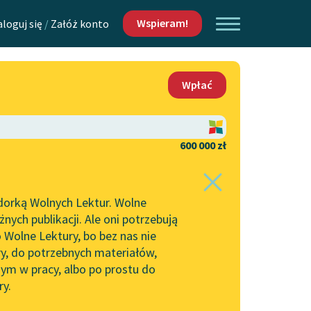
Wspieram!
aloguj się
/
Załóż konto
O nas
Wpłać
Lektur
Kontakt
O projekcie
600 000 zł
 piszących i
Zespół
dorką Wolnych Lektur. Wolne
Zasady wykorzystania
ych publikacji. Ale oni potrzebują
Wolnych Lektur
 Wolne Lektury, bo bez nas nie
Logotypy
ry, do potrzebnych materiałów,
ym w pracy, albo po prostu do
h Lektur
Materiały promocyjne
ry.
Polityka prywatności