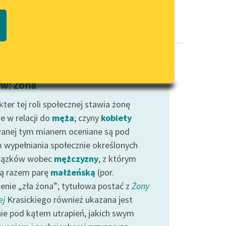
Regulamin biblioteki
macie PDF
Dane fundacji i sprawozdania
finansowe
Regulamin darowizn
Informacja o treściach
w: Żona
wrażliwych
ter tej roli społecznej stawia żonę
Deklaracja dostępności
e w relacji do
męża
; czyny
kobiety
anej tym mianem oceniane są pod
 wypełniania społecznie określonych
iązków wobec
mężczyzny
, z którym
ą razem parę
małżeńską
(por.
lenie „zła żona”; tytułowa postać z
Żony
ej
Krasickiego również ukazana jest
ie pod kątem utrapień, jakich swym