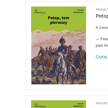
Henryk 
Potop
A żona
— Pewn
pani Ko
Czytaj
Henryk 