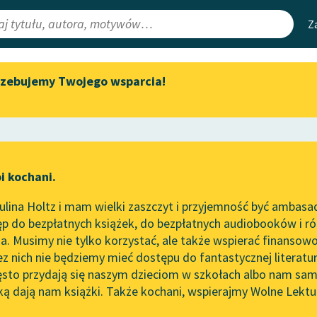
Z
rzebujemy Twojego wsparcia!
Aktualności
Narzędzia
e Lektury
„Prokurator Alicja Horn” do
Mapa Wolnych 
słuchania
irmami
Leśmianator
Byliśmy częścią AI Impact Lab
ewsletter
Przewodnik dla
i kochani.
Zapraszamy na spotkanie
czytających
online z tłumaczkami
lina Holtz i mam wielki zaszczyt i przyjemność być ambasa
literatury skandynawskiej
p do bezpłatnych książek, do bezpłatnych audiobooków i różn
API
Spotkanie z Katarzyną Tunkiel
. Musimy nie tylko korzystać, ale także wspierać finansowo
ce redakcyjne
w Oslo
OAI-PMH
ez nich nie będziemy mieć dostępu do fantastycznej literatu
ęsto przydają się naszym dzieciom w szkołach albo nam sam
102. lata temu zmarł Joseph
Widget Wolnyc
Conrad
ką dają nam książki. Także kochani, wspierajmy Wolne Lektu
oru
 Sienkiewicz
✖
Powieść
✖
Przypisy
Blog