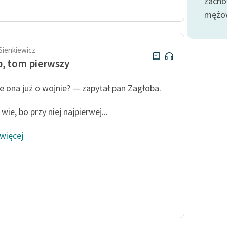
zacho
Odkurzamy bohaterów
mężow
Szkoła Poezji Wolnych Lektur
Sienkiewicz
, tom pierwszy
e ona już o wojnie? — zapytał pan Zagłoba.
wie, bo przy niej najpierwej...
 więcej