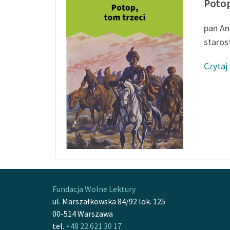
Potop
pan An
staros
Czytaj
Fundacja Wolne Lektury
ul. Marszałkowska 84/92 lok. 125
00-514 Warszawa
tel.
+48 22 621 30 17