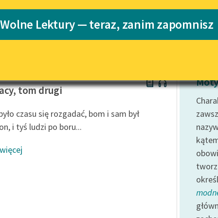
Katalog
 Wolne Lektury — teraz, zanim zapomnisz
Katalog w for
Lektury szkolne i klasyka
literatury do słuchania dla
uczennic i uczniów z
niepełnosprawnościami
Sienkiewicz
E-kolekcja lektur szkolnych i
Moty
literatury do słuchania dla
acy, tom drugi
uczennic i uczniów z
Charak
niepełnosprawnościami
było czasu się rozgadać, bom i sam był
zawsz
Feministyczne inspiracje.
n, i tyś ludzi po boru...
nazyw
Popularyzacja skandynawskiej
kątem
literatury feministycznej
 więcej
obow
Ręce pełne poezji
tworz
okreś
Kolekcje edukacyjne twórców
przechodzących do domeny
modn
publicznej, lektur szkolnych
główn
oraz Starego Testamentu