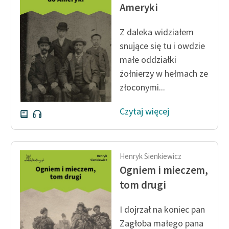
Ameryki
Zasady wykorzystania
Z daleka widziałem
Wolnych Lektur
snujące się tu i owdzie
Logotypy
małe oddziałki
żołnierzy w hełmach ze
Materiały promocyjne
złoconymi...
Polityka prywatności
Czytaj więcej
Regulamin biblioteki
Dane fundacji i
sprawozdania finansowe
Henryk Sienkiewicz
Regulamin darowizn
Ogniem i mieczem,
tom drugi
Informacja o treściach
wrażliwych
I dojrzał na koniec pan
Deklaracja dostępności
Zagłoba małego pana