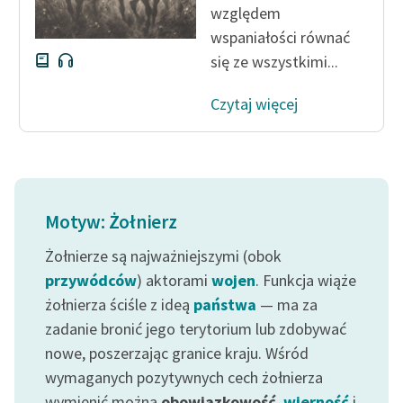
względem
wspaniałości równać
się ze wszystkimi...
Czytaj więcej
Motyw: Żołnierz
Żołnierze są najważniejszymi (obok
przywódców
) aktorami
wojen
. Funkcja wiąże
żołnierza ściśle z ideą
państwa
— ma za
zadanie bronić jego terytorium lub zdobywać
nowe, poszerzając granice kraju. Wśród
wymaganych pozytywnych cech żołnierza
wymienić można
obowiązkowość
,
wierność
i