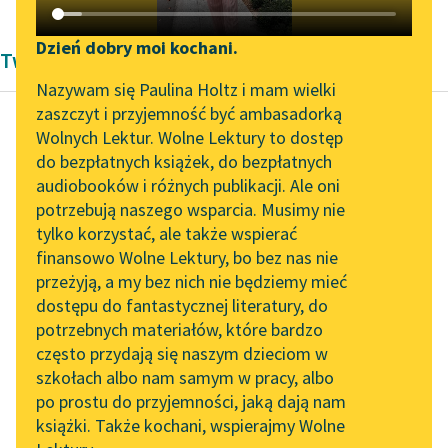
Katalog DAISY
Zgłoś brak utworu
Podkasty o książkach
Dzień dobry moi kochani.
Twórczość Henryka Sienkiewicza
Aktualności
Narzędzia
Nazywam się Paulina Holtz i mam wielki
zaszczyt i przyjemność być ambasadorką
„Prokurator Alicja Horn”
Mapa Wolnych Lektur
Wolnych Lektur. Wolne Lektury to dostęp
do słuchania
do bezpłatnych książek, do bezpłatnych
Henryk Sienkiewicz
Leśmianator
audiobooków i różnych publikacji. Ale oni
Latarnik
Byliśmy częścią AI Impact
potrzebują naszego wsparcia. Musimy nie
Przewodnik dla piszących i
Lab
tylko korzystać, ale także wspierać
czytających
— Skąd jesteście?
finansowo Wolne Lektury, bo bez nas nie
Zapraszamy na spotkanie
przeżyją, a my bez nich nie będziemy mieć
— Jestem Polak.
online z tłumaczkami
dostępu do fantastycznej literatury, do
literatury skandynawskiej
API
potrzebnych materiałów, które bardzo
— Coście robili dotąd?
Spotkanie z Katarzyną
OAI-PMH
często przydają się naszym dzieciom w
Tunkiel w Oslo
— Tułałem się.
szkołach albo nam samym w pracy, albo
Widget Wolnych Lektur
po prostu do przyjemności, jaką dają nam
102. lata temu zmarł
— Latarnik powinien
książki. Także kochani, wspierajmy Wolne
Przypisy
Joseph Conrad