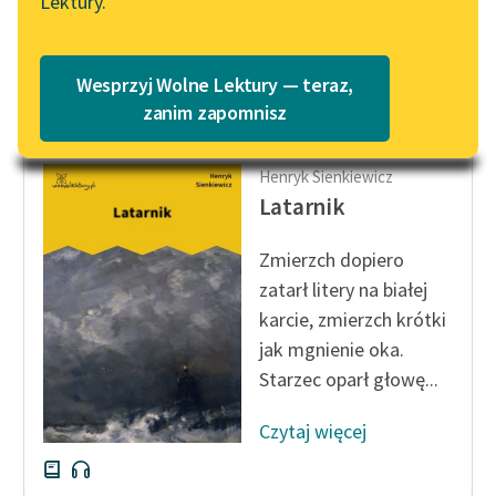
Lektury.
lubić siedzieć na
Katalog
Blog
miejscu...
Katalog w formacie PDF
Wesprzyj Wolne Lektury — teraz,
Czytaj więcej
Lektury szkolne i klasyka
zanim zapomnisz
literatury do słuchania dla
uczennic i uczniów z
Henryk Sienkiewicz
niepełnosprawnościami
Latarnik
E-kolekcja lektur
Zmierzch dopiero
szkolnych i literatury do
słuchania dla uczennic i
zatarł litery na białej
uczniów z
karcie, zmierzch krótki
niepełnosprawnościami
jak mgnienie oka.
Starzec oparł głowę...
Feministyczne inspiracje.
Popularyzacja
Czytaj więcej
skandynawskiej literatury
feministycznej