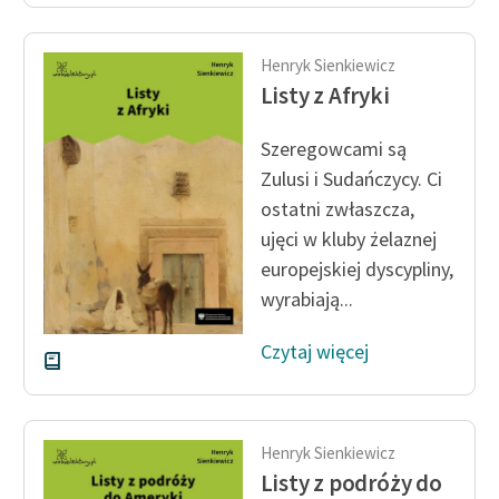
Ręce pełne poezji
Kolekcje edukacyjne
Henryk Sienkiewicz
twórców przechodzących
Listy z Afryki
do domeny publicznej,
lektur szkolnych oraz
Szeregowcami są
Starego Testamentu
Zulusi i Sudańczycy. Ci
ostatni zwłaszcza,
Odkurzamy bohaterów
ujęci w kluby żelaznej
Szkoła Poezji Wolnych
europejskiej dyscypliny,
Lektur
wyrabiają...
O nas
Czytaj więcej
Kontakt
O projekcie
Henryk Sienkiewicz
Zespół
Listy z podróży do