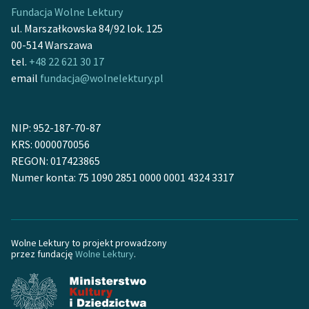
Fundacja Wolne Lektury
Zasady wykorzystania
ul. Marszałkowska 84/92 lok. 125
Wolnych Lektur
00-514 Warszawa
tel.
+48 22 621 30 17
Logotypy
email
fundacja@wolnelektury.pl
Materiały promocyjne
Polityka prywatności
NIP: 952-187-70-87
KRS: 0000070056
Regulamin biblioteki
REGON: 017423865
Numer konta: 75 1090 2851 0000 0001 4324 3317
Dane fundacji i
sprawozdania finansowe
Regulamin darowizn
Wolne Lektury to projekt prowadzony
Informacja o treściach
przez fundację
Wolne Lektury
.
wrażliwych
Deklaracja dostępności