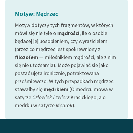
Ręce pełne poezji
Motyw: Mędrzec
Kolekcje edukacyjne
twórców przechodzących
Motyw dotyczy tych fragmentów, w których
do domeny publicznej,
mówi się nie tyle o
mądrości
, ile o osobie
lektur szkolnych oraz
będącej jej uosobieniem, czy wyrazicielem
Starego Testamentu
(przez co mędrzec jest spokrewniony z
Odkurzamy bohaterów
filozofem
— miłośnikiem mądrości, ale z nim
się nie utożsamia). Może pojawiać się jako
Szkoła Poezji Wolnych
postać ujęta ironicznie, potraktowana
Lektur
prześmiewczo. W tych przypadkach mędrzec
O nas
stawałby się
mędrkiem
(O mędrcu mowa w
satyrze
Człowiek i zwierz
Krasickiego, a o
Kontakt
mędrku w satyrze
Mędrek
).
O projekcie
Zespół