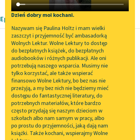
Katalog DAISY
Zgłoś brak utworu
Podkasty o książkach
Dzień dobry moi kochani.
Epika Henryka Sienkiewicza
Aktualności
Narzędzia
Nazywam się Paulina Holtz i mam wielki
zaszczyt i przyjemność być ambasadorką
„Prokurator Alicja Horn”
Mapa Wolnych Lektur
Wolnych Lektur. Wolne Lektury to dostęp
do słuchania
do bezpłatnych książek, do bezpłatnych
Henryk Sienkiewicz
Leśmianator
audiobooków i różnych publikacji. Ale oni
Quo vadis
Byliśmy częścią AI Impact
potrzebują naszego wsparcia. Musimy nie
Przewodnik dla piszących i
Lab
tylko korzystać, ale także wspierać
czytających
Człowiek, który stał
finansowo Wolne Lektury, bo bez nas nie
Zapraszamy na spotkanie
przed nim, nie mógł
przeżyją, a my bez nich nie będziemy mieć
online z tłumaczkami
być niczyim
dostępu do fantastycznej literatury, do
literatury skandynawskiej
API
kochankiem. W tej
potrzebnych materiałów, które bardzo
dziwnej figurze było...
Spotkanie z Katarzyną
OAI-PMH
często przydają się naszym dzieciom w
Tunkiel w Oslo
szkołach albo nam samym w pracy, albo
Widget Wolnych Lektur
Czytaj więcej
po prostu do przyjemności, jaką dają nam
102. lata temu zmarł
książki. Także kochani, wspierajmy Wolne
Przypisy
Joseph Conrad