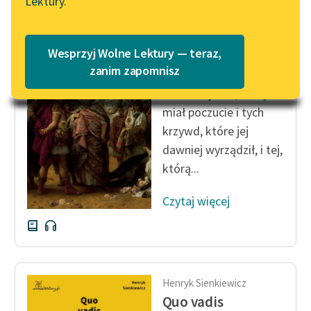
Lektury.
Katalog
Blog
Katalog w formacie PDF
Henryk Sienkiewicz
Wesprzyj Wolne Lektury — teraz,
Quo vadis
Lektury szkolne i klasyka
zanim zapomnisz
literatury do słuchania dla
Dla Winicjusza, który
uczennic i uczniów z
miał poczucie i tych
niepełnosprawnościami
krzywd, które jej
E-kolekcja lektur
dawniej wyrządził, i tej,
szkolnych i literatury do
którą...
słuchania dla uczennic i
uczniów z
Czytaj więcej
niepełnosprawnościami
Feministyczne inspiracje.
Popularyzacja
skandynawskiej literatury
Henryk Sienkiewicz
feministycznej
Quo vadis