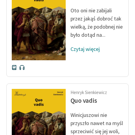
Ręce pełne poezji
Oto oni nie zabijali
Kolekcje edukacyjne
przez jakąś dobroć tak
twórców przechodzących
wielką, że podobnej nie
do domeny publicznej,
było dotąd na...
lektur szkolnych oraz
Starego Testamentu
Czytaj więcej
Odkurzamy bohaterów
Szkoła Poezji Wolnych
Lektur
O nas
Henryk Sienkiewicz
Quo vadis
Kontakt
O projekcie
Winicjuszowi nie
przyszło nawet na myśl
Zespół
sprzeciwić się jej woli,