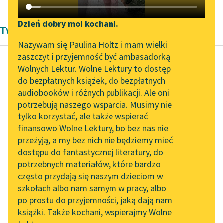
Katalog DAISY
Zgłoś brak utworu
Podkasty o książkach
Dzień dobry moi kochani.
Twórczość Henryka Sienkiewicza
Aktualności
Narzędzia
Nazywam się Paulina Holtz i mam wielki
zaszczyt i przyjemność być ambasadorką
„Prokurator Alicja Horn”
Mapa Wolnych Lektur
Wolnych Lektur. Wolne Lektury to dostęp
do słuchania
do bezpłatnych książek, do bezpłatnych
Henryk Sienkiewicz
Leśmianator
audiobooków i różnych publikacji. Ale oni
Potop, tom
Byliśmy częścią AI Impact
potrzebują naszego wsparcia. Musimy nie
Przewodnik dla piszących i
pierwszy
Lab
tylko korzystać, ale także wspierać
czytających
finansowo Wolne Lektury, bo bez nas nie
Zapraszamy na spotkanie
A co do Oleńki,
przeżyją, a my bez nich nie będziemy mieć
online z tłumaczkami
będziesz i ty z nogi na
dostępu do fantastycznej literatury, do
literatury skandynawskiej
API
nogę przestępował, jak
potrzebnych materiałów, które bardzo
ją zobaczysz...
Spotkanie z Katarzyną
OAI-PMH
często przydają się naszym dzieciom w
Tunkiel w Oslo
szkołach albo nam samym w pracy, albo
Widget Wolnych Lektur
Czytaj więcej
po prostu do przyjemności, jaką dają nam
102. lata temu zmarł
książki. Także kochani, wspierajmy Wolne
Przypisy
Joseph Conrad