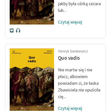
jakby była córką cezara
lub...
Zasady wykorzystania
Wolnych Lektur
Czytaj więcej
Logotypy
Materiały promocyjne
Polityka prywatności
Henryk Sienkiewicz
Regulamin biblioteki
Quo vadis
Dane fundacji i
Nie martw się i nie
sprawozdania finansowe
płacz, albowiem
Regulamin darowizn
powiadam ci, że łaska
Zbawiciela nie opuściła
Informacja o treściach
cię...
wrażliwych
Deklaracja dostępności
Czytaj więcej