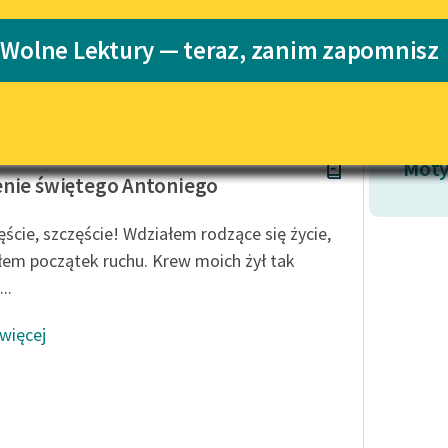
Katalog
 Wolne Lektury — teraz, zanim zapomnisz
Katalog w for
Lektury szkolne i klasyka
literatury do słuchania dla
uczennic i uczniów z
niepełnosprawnościami
Flaubert
E-kolekcja lektur szkolnych i
Moty
literatury do słuchania dla
nie świętego Antoniego
uczennic i uczniów z
niepełnosprawnościami
ęście, szczęście! Wdziałem rodzące się życie,
Feministyczne inspiracje.
łem początek ruchu. Krew moich żył tak
Popularyzacja skandynawskiej
..
literatury feministycznej
 więcej
Ręce pełne poezji
Kolekcje edukacyjne twórców
przechodzących do domeny
publicznej, lektur szkolnych
oraz Starego Testamentu