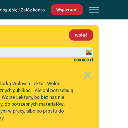
Wspieram!
aloguj się
/
Załóż konto
O nas
Wpłać
Lektur
Kontakt
O projekcie
600 000 zł
 piszących i
Zespół
dorką Wolnych Lektur. Wolne
Zasady wykorzystania
ych publikacji. Ale oni potrzebują
Wolnych Lektur
 Wolne Lektury, bo bez nas nie
Logotypy
ry, do potrzebnych materiałów,
ym w pracy, albo po prostu do
h Lektur
Materiały promocyjne
ry.
Polityka prywatności