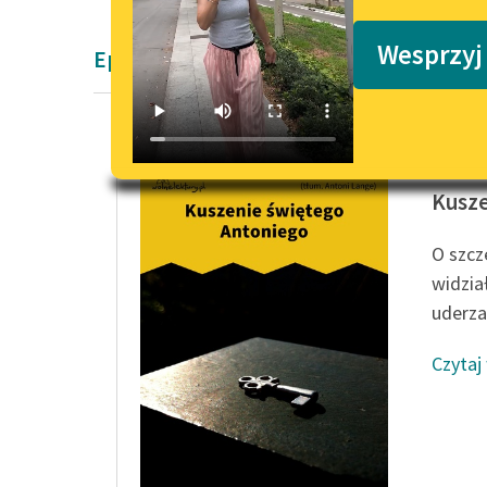
Podkasty o książkach
Wesprzyj
Epika Pozytywizm Gustawa Flauberta
Gustaw 
Kusze
O szcz
widzia
uderza.
Czytaj