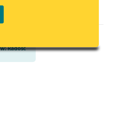
Regulamin biblioteki
macie PDF
Dane fundacji i sprawozdania
finansowe
Regulamin darowizn
Informacja o treściach
w: Radość
wrażliwych
Deklaracja dostępności