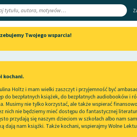
Z
rzebujemy Twojego wsparcia!
Aktualności
Narzędzia
e Lektury
„Prokurator Alicja Horn” do
Mapa Wolnych 
słuchania
irmami
Leśmianator
Byliśmy częścią AI Impact Lab
ewsletter
Przewodnik dla
i kochani.
Zapraszamy na spotkanie
czytających
online z tłumaczkami
lina Holtz i mam wielki zaszczyt i przyjemność być ambasa
literatury skandynawskiej
p do bezpłatnych książek, do bezpłatnych audiobooków i różn
API
Spotkanie z Katarzyną Tunkiel
. Musimy nie tylko korzystać, ale także wspierać finansowo
ce redakcyjne
w Oslo
OAI-PMH
ez nich nie będziemy mieć dostępu do fantastycznej literatu
ęsto przydają się naszym dzieciom w szkołach albo nam sam
102. lata temu zmarł Joseph
Widget Wolnyc
Conrad
ką dają nam książki. Także kochani, wspierajmy Wolne Lektu
oru
Epika
✖
Pozytywizm
✖
Przypisy
Blog