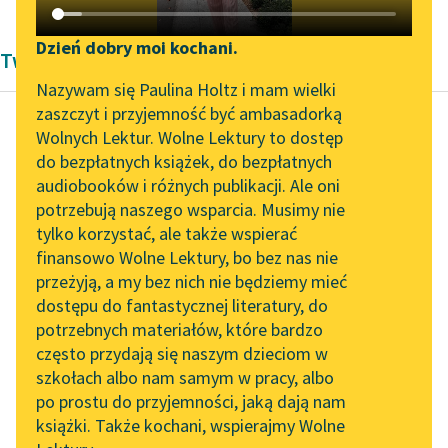
Katalog DAISY
Zgłoś brak utworu
Podkasty o książkach
Dzień dobry moi kochani.
Twórczość Pozytywizm Gustawa Flauberta
Aktualności
Narzędzia
Nazywam się Paulina Holtz i mam wielki
zaszczyt i przyjemność być ambasadorką
„Prokurator Alicja Horn”
Mapa Wolnych Lektur
Wolnych Lektur. Wolne Lektury to dostęp
do słuchania
do bezpłatnych książek, do bezpłatnych
Gustaw Flaubert
Leśmianator
audiobooków i różnych publikacji. Ale oni
Kuszenie świętego
Byliśmy częścią AI Impact
potrzebują naszego wsparcia. Musimy nie
Przewodnik dla piszących i
Antoniego
Lab
tylko korzystać, ale także wspierać
czytających
finansowo Wolne Lektury, bo bez nas nie
Zapraszamy na spotkanie
O szczęście, szczęście!
przeżyją, a my bez nich nie będziemy mieć
online z tłumaczkami
Wdziałem rodzące się
dostępu do fantastycznej literatury, do
literatury skandynawskiej
API
życie, widziałem
potrzebnych materiałów, które bardzo
początek ruchu. Krew
Spotkanie z Katarzyną
OAI-PMH
często przydają się naszym dzieciom w
Tunkiel w Oslo
moich żył tak uderza...
szkołach albo nam samym w pracy, albo
Widget Wolnych Lektur
po prostu do przyjemności, jaką dają nam
102. lata temu zmarł
Czytaj więcej
książki. Także kochani, wspierajmy Wolne
Przypisy
Joseph Conrad