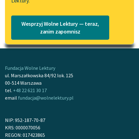
Lektury.
Katalog
Blog
Katalog w formacie PDF
Wesprzyj Wolne Lektury — teraz,
Lektury szkolne i klasyka
zanim zapomnisz
Motyw: Radość
literatury do słuchania dla
uczennic i uczniów z
niepełnosprawnościami
E-kolekcja lektur
Fundacja Wolne Lektury
szkolnych i literatury do
ul. Marszałkowska 84/92 lok. 125
słuchania dla uczennic i
00-514 Warszawa
uczniów z
tel.
+48 22 621 30 17
niepełnosprawnościami
email
fundacja@wolnelektury.pl
Feministyczne inspiracje.
Popularyzacja
NIP: 952-187-70-87
skandynawskiej literatury
KRS: 0000070056
feministycznej
REGON: 017423865