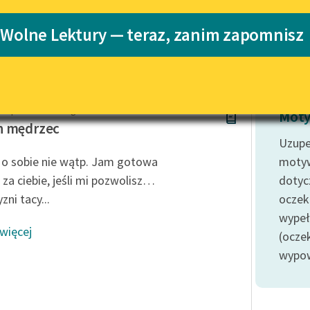
Katalog
Blog
 Wolne Lektury — teraz, zanim zapomnisz
ima Lessinga
Katalog w for
Lektury szkolne i klasyka
literatury do słuchania dla
uczennic i uczniów z
d Ephraim Lessing
niepełnosprawnościami
Moty
n mędrzec
E-kolekcja lektur szkolnych i
Uzupe
literatury do słuchania dla
 o sobie nie wątp. Jam gotowa
moty
uczennic i uczniów z
 za ciebie, jeśli mi pozwolisz…
dotyc
niepełnosprawnościami
ni tacy...
oczek
Feministyczne inspiracje.
wypeł
Popularyzacja skandynawskiej
 więcej
literatury feministycznej
(ocze
wypowi
Ręce pełne poezji
Kolekcje edukacyjne twórców
przechodzących do domeny