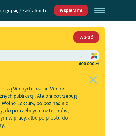
Wspieram!
aloguj się
/
Załóż konto
O nas
Wpłać
Lektur
Kontakt
O projekcie
600 000 zł
 piszących i
Zespół
dorką Wolnych Lektur. Wolne
Zasady wykorzystania
ych publikacji. Ale oni potrzebują
Wolnych Lektur
 Wolne Lektury, bo bez nas nie
Logotypy
ry, do potrzebnych materiałów,
ym w pracy, albo po prostu do
h Lektur
Materiały promocyjne
ry.
Polityka prywatności