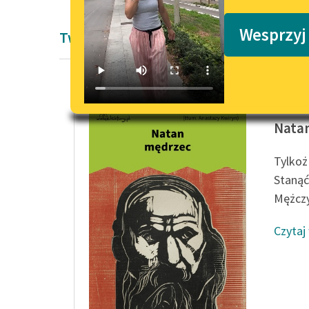
Podkasty o książkach
Wesprzyj
Twórczość Oświecenie Gottholda Ephra
Gotthol
Nata
Tylkoż
Stanąć
Mężczyz
Czytaj