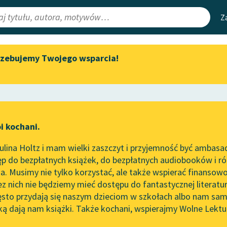
Z
rzebujemy Twojego wsparcia!
Aktualności
Narzędzia
e Lektury
Zapraszamy na spotkanie
Mapa Wolnych 
online z tłumaczkami
irmami
Leśmianator
literatury skandynawskiej
ewsletter
Przewodnik dla
Spotkanie z Katarzyną Tunkiel
i kochani.
czytających
w Oslo
zna
lina Holtz i mam wielki zaszczyt i przyjemność być ambasa
Wolne Lektury na 32.
p do bezpłatnych książek, do bezpłatnych audiobooków i różn
Pol’and’Rock Festivalu
API
. Musimy nie tylko korzystać, ale także wspierać finansowo
ce redakcyjne
„Kochanek Lady Chatterley”
OAI-PMH
ez nich nie będziemy mieć dostępu do fantastycznej literatu
do słuchania na Wolnych
ęsto przydają się naszym dzieciom w szkołach albo nam sam
Lekturach
Widget Wolnyc
ką dają nam książki. Także kochani, wspierajmy Wolne Lektu
oru
 Lessing
✖
Oświecenie
✖
Nowy audiobook – „Marzenie
Przypisy
o Oriencie” Sophie Elkan