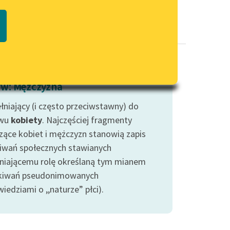
Regulamin biblioteki
macie PDF
Dane fundacji i sprawozdania
finansowe
Regulamin darowizn
Informacja o treściach
w: Mężczyzna
wrażliwych
łniający (i często przeciwstawny) do
Deklaracja dostępności
wu
kobiety
. Najczęściej fragmenty
zące kobiet i mężczyzn stanowią zapis
iwań społecznych stawianych
niającemu rolę określaną tym mianem
kiwań pseudonimowanych
edziami o ,,naturze” płci).