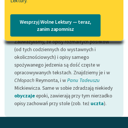
Lektury.
„Marzenie o Oriencie”
Katalog
Sophie Elkan
Katalog w formacie PDF
Blog
Wesprzyj Wolne Lektury — teraz,
zanim zapomnisz
Motyw: Jedzenie
Zauważyliśmy, że opisy rozmaitych posiłków
Lektury szkolne i klasyka
literatury do słuchania dla
(od tych codziennych do wystawnych i
uczennic i uczniów z
okolicznościowych) i opisy samego
niepełnosprawnościami
spożywanego jedzenia są dość częste w
opracowywanych tekstach. Znajdziemy je i w
E-kolekcja lektur
Chłopach
Reymonta, i w
Panu Tadeuszu
szkolnych i literatury do
Mickiewicza. Same w sobie zdradzają niekiedy
słuchania dla uczennic i
uczniów z
obyczaje
epoki, zawierają przy tym nierzadko
niepełnosprawnościami
opisy zachowań przy stole (zob. też
uczta
).
Feministyczne inspiracje.
Popularyzacja
skandynawskiej literatury