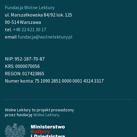
feministycznej
Fundacja Wolne Lektury
ul. Marszałkowska 84/92 lok. 125
Ręce pełne poezji
00-514 Warszawa
tel.
+48 22 621 30 17
Kolekcje edukacyjne
email
fundacja@wolnelektury.pl
twórców przechodzących
do domeny publicznej,
lektur szkolnych oraz
NIP: 952-187-70-87
Starego Testamentu
KRS: 0000070056
Odkurzamy bohaterów
REGON: 017423865
Numer konta: 75 1090 2851 0000 0001 4324 3317
Szkoła Poezji Wolnych
Lektur
O nas
Wolne Lektury to projekt prowadzony
przez fundację
Wolne Lektury
.
Kontakt
O projekcie