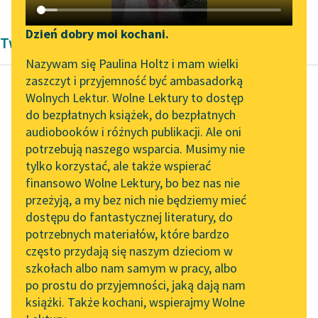
Katalog DAISY
Zgłoś brak utworu
Podkasty o książkach
Dzień dobry moi kochani.
Twórczość George Gordon Byron
Aktualności
Narzędzia
Nazywam się Paulina Holtz i mam wielki
zaszczyt i przyjemność być ambasadorką
Zapraszamy na spotkanie
Mapa Wolnych Lektur
Wolnych Lektur. Wolne Lektury to dostęp
online z tłumaczkami
do bezpłatnych książek, do bezpłatnych
George Gordon Byron
Leśmianator
literatury skandynawskiej
audiobooków i różnych publikacji. Ale oni
Don Juan
potrzebują naszego wsparcia. Musimy nie
Przewodnik dla piszących i
Spotkanie z Katarzyną
tylko korzystać, ale także wspierać
czytających
Akt naczelny
Tunkiel w Oslo
finansowo Wolne Lektury, bo bez nas nie
Jedzenia i te, które
przeżyją, a my bez nich nie będziemy mieć
Wolne Lektury na 32.
ciała tyczą,
dostępu do fantastycznej literatury, do
Pol’and’Rock Festivalu
API
Uczą, że człowiek jest
potrzebnych materiałów, które bardzo
mniej niż śmiertelny...
„Kochanek Lady
OAI-PMH
często przydają się naszym dzieciom w
Chatterley” do słuchania
szkołach albo nam samym w pracy, albo
Widget Wolnych Lektur
Czytaj więcej
na Wolnych Lekturach
po prostu do przyjemności, jaką dają nam
książki. Także kochani, wspierajmy Wolne
Przypisy
Nowy audiobook –