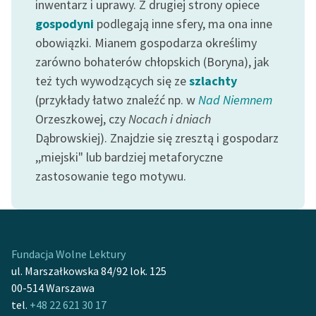
inwentarz i uprawy. Z drugiej strony opiece
gospodyni
podlegają inne sfery, ma ona inne
obowiązki. Mianem gospodarza określimy
zarówno bohaterów chłopskich (Boryna), jak
też tych wywodzących się ze
szlachty
(przykłady łatwo znaleźć np. w
Nad Niemnem
Orzeszkowej, czy
Nocach i dniach
Dąbrowskiej). Znajdzie się zresztą i gospodarz
,,miejski" lub bardziej metaforyczne
zastosowanie tego motywu.
Fundacja Wolne Lektury
ul. Marszałkowska 84/92 lok. 125
00-514 Warszawa
tel.
+48 22 621 30 17