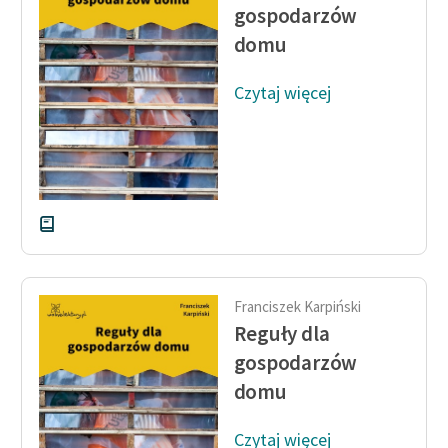
Ręce pełne poezji
gospodarzów
domu
Kolekcje edukacyjne
twórców przechodzących
Czytaj więcej
do domeny publicznej,
lektur szkolnych oraz
Starego Testamentu
Odkurzamy bohaterów
Szkoła Poezji Wolnych
Lektur
O nas
Franciszek Karpiński
Reguły dla
Kontakt
gospodarzów
O projekcie
domu
Zespół
Czytaj więcej