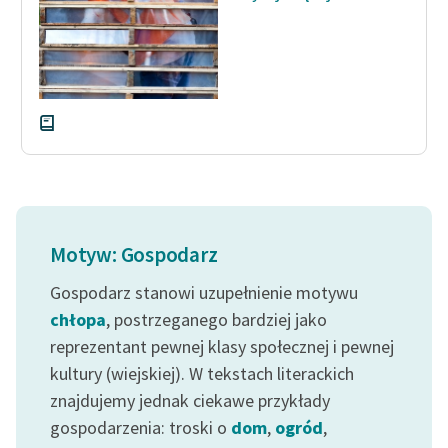
Zasady wykorzystania
Wolnych Lektur
Logotypy
Materiały promocyjne
Polityka prywatności
Regulamin biblioteki
Motyw: Gospodarz
Dane fundacji i
sprawozdania finansowe
Gospodarz stanowi uzupełnienie motywu
chłopa
, postrzeganego bardziej jako
Regulamin darowizn
reprezentant pewnej klasy społecznej i pewnej
Informacja o treściach
kultury (wiejskiej). W tekstach literackich
wrażliwych
znajdujemy jednak ciekawe przykłady
gospodarzenia: troski o
dom
,
ogród
,
Deklaracja dostępności