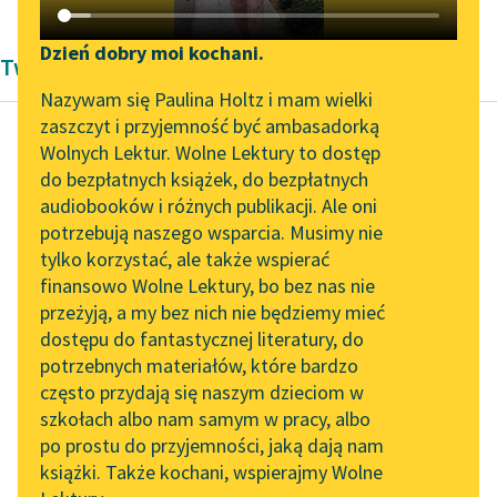
Katalog DAISY
Zgłoś brak utworu
Podkasty o książkach
Dzień dobry moi kochani.
Twórczość Franciszek Karpiński
Aktualności
Narzędzia
Nazywam się Paulina Holtz i mam wielki
zaszczyt i przyjemność być ambasadorką
„Prokurator Alicja Horn”
Mapa Wolnych Lektur
Wolnych Lektur. Wolne Lektury to dostęp
do słuchania
do bezpłatnych książek, do bezpłatnych
Franciszek Karpiński
Leśmianator
audiobooków i różnych publikacji. Ale oni
Reguły dla
Byliśmy częścią AI Impact
potrzebują naszego wsparcia. Musimy nie
Przewodnik dla piszących i
gospodarzów
Lab
tylko korzystać, ale także wspierać
czytających
domu
finansowo Wolne Lektury, bo bez nas nie
Zapraszamy na spotkanie
przeżyją, a my bez nich nie będziemy mieć
online z tłumaczkami
Czytaj więcej
dostępu do fantastycznej literatury, do
literatury skandynawskiej
API
potrzebnych materiałów, które bardzo
Spotkanie z Katarzyną
OAI-PMH
często przydają się naszym dzieciom w
Tunkiel w Oslo
szkołach albo nam samym w pracy, albo
Widget Wolnych Lektur
po prostu do przyjemności, jaką dają nam
102. lata temu zmarł
książki. Także kochani, wspierajmy Wolne
Przypisy
Joseph Conrad