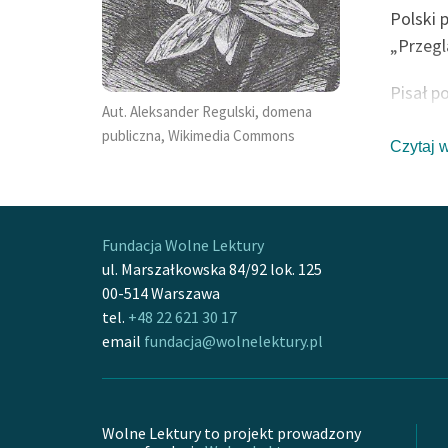
Polski 
„Przegl
Pisał p
Aut. Aleksander Regulski, domena
Hugo, 
publiczna, Wikimedia Commons
Czytaj 
Fundacja Wolne Lektury
ul. Marszałkowska 84/92 lok. 125
00-514 Warszawa
tel.
+48 22 621 30 17
email
fundacja@wolnelektury.pl
Wolne Lektury to projekt prowadzony