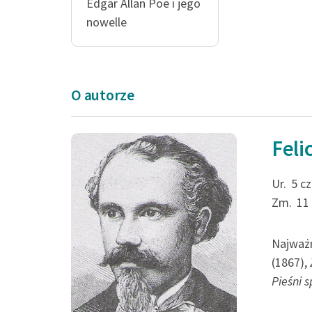
Edgar Allan Poe i jego
nowelle
O autorze
Feli
Ur.
5 c
Zm.
11
Najważn
(1867),
Pieśni 