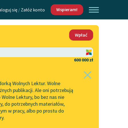
Wspieram!
aloguj się
/
Załóż konto
O nas
Wpłać
Lektur
Kontakt
O projekcie
600 000 zł
 piszących i
Zespół
dorką Wolnych Lektur. Wolne
Zasady wykorzystania
ych publikacji. Ale oni potrzebują
Wolnych Lektur
 Wolne Lektury, bo bez nas nie
Logotypy
ry, do potrzebnych materiałów,
ym w pracy, albo po prostu do
h Lektur
Materiały promocyjne
ry.
rtuj:
najpopularniejsze
alfabetycznie
Polityka prywatności