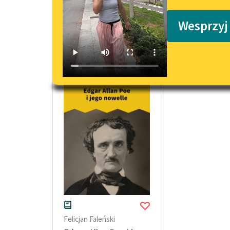
Podkasty o książkach
Wesprzyj
eseje Felicjana Faleńskiego
Felicjan Faleński