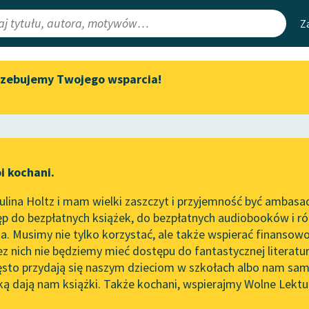
Z
rzebujemy Twojego wsparcia!
Aktualności
Narzędzia
e Lektury
„Prokurator Alicja Horn” do
Mapa Wolnych 
słuchania
irmami
Leśmianator
Byliśmy częścią AI Impact Lab
ewsletter
Przewodnik dla
i kochani.
Zapraszamy na spotkanie
czytających
online z tłumaczkami
lina Holtz i mam wielki zaszczyt i przyjemność być ambasa
literatury skandynawskiej
p do bezpłatnych książek, do bezpłatnych audiobooków i różn
API
Spotkanie z Katarzyną Tunkiel
. Musimy nie tylko korzystać, ale także wspierać finansowo
ce redakcyjne
w Oslo
OAI-PMH
ez nich nie będziemy mieć dostępu do fantastycznej literatu
ęsto przydają się naszym dzieciom w szkołach albo nam sam
102. lata temu zmarł Joseph
Widget Wolnyc
Conrad
ką dają nam książki. Także kochani, wspierajmy Wolne Lektu
oru
So
Esej
✖
Przypisy
Blog