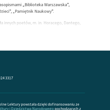
czasopismami „Biblioteka Warszawska”,
 Dzieci”, „Pamiętnik Naukowy”.
iała innych poetów, m. in. Horacego, Dantego,
324 3317
olne Lektury powstała dzięki dofinansowaniu ze
ltury i Dziedzictwa Narodowego
pochodzących z