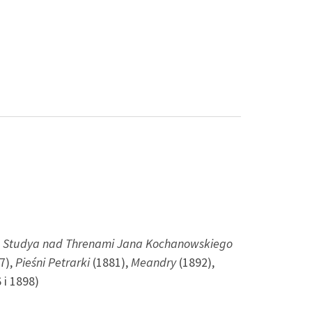
,
Studya nad Threnami Jana Kochanowskiego
7),
Pieśni Petrarki
(1881),
Meandry
(1892),
 i 1898)