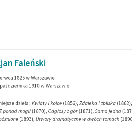
Odkurzamy bohaterów
Szkoła Poezji Wolnych Lektur
cjan Faleński
zerwca 1825 w Warszawie
 października 1910 w Warszawie
iejsze dzieła:
Kwiaty i kolce
(1856),
Zdaleka i zbliska
(1862)
Z ponad mogił
(1870),
Odgłosy z gór
(1871),
Sama jedna
(187
spóźnione
(1893),
Utwory dramatyczne w dwóch tomach
(1896