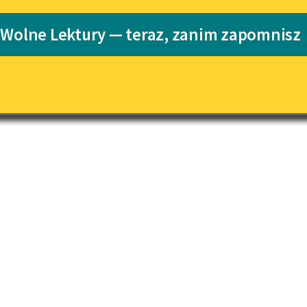
Katalog
 Wolne Lektury — teraz, zanim zapomnisz
Katalog w for
Lektury szkolne i klasyka
literatury do słuchania dla
uczennic i uczniów z
niepełnosprawnościami
E-kolekcja lektur szkolnych i
literatury do słuchania dla
uczennic i uczniów z
niepełnosprawnościami
Feministyczne inspiracje.
Popularyzacja skandynawskiej
literatury feministycznej
Ręce pełne poezji
Kolekcje edukacyjne twórców
przechodzących do domeny
publicznej, lektur szkolnych
oraz Starego Testamentu