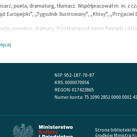
pisarz, poeta, dramaturg, tłumacz. Współpracował m. in. z 
ąd Europejski”, „Tygodnik Ilustrowany”, „Kłosy”, „Przyjaciel
oezję, powieści, dramaty. Przetłumaczył pieśni Petrarki i dz
Musseta.
więcej
NIP: 952-187-70-87
KRS: 0000070056
REGON: 017423865
Numer konta: 75 1090 2851 0000 0001 4
Strona biblioteki W
środków Ministra
Ku