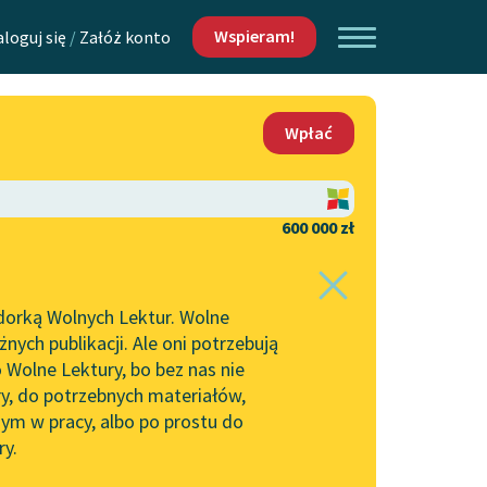
Wspieram!
aloguj się
/
Załóż konto
O nas
Wpłać
Lektur
Kontakt
O projekcie
600 000 zł
 piszących i
Zespół
dorką Wolnych Lektur. Wolne
Zasady wykorzystania
ych publikacji. Ale oni potrzebują
Wolnych Lektur
 Wolne Lektury, bo bez nas nie
Logotypy
ry, do potrzebnych materiałów,
ym w pracy, albo po prostu do
h Lektur
Materiały promocyjne
ry.
Polityka prywatności