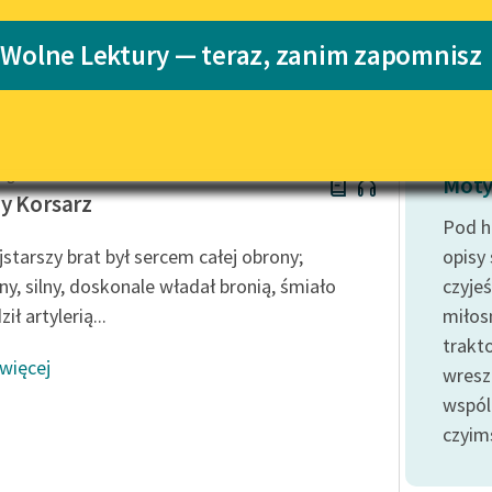
Katalog
 Wolne Lektury — teraz, zanim zapomnisz
o
Katalog w for
Lektury szkolne i klasyka
literatury do słuchania dla
uczennic i uczniów z
niepełnosprawnościami
algari
E-kolekcja lektur szkolnych i
Moty
literatury do słuchania dla
y Korsarz
uczennic i uczniów z
Pod h
niepełnosprawnościami
jstarszy brat był sercem całej obrony;
opisy
Feministyczne inspiracje.
y, silny, doskonale władał bronią, śmiało
czyje
Popularyzacja skandynawskiej
ł artylerią...
miłos
literatury feministycznej
trakt
 więcej
Ręce pełne poezji
wresz
wspól
Kolekcje edukacyjne twórców
przechodzących do domeny
czyim
publicznej, lektur szkolnych
oraz Starego Testamentu