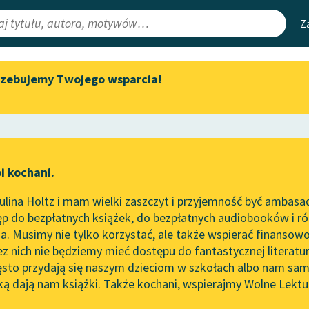
Z
rzebujemy Twojego wsparcia!
Aktualności
Narzędzia
e Lektury
„Prokurator Alicja Horn” do
Mapa Wolnych 
słuchania
irmami
Leśmianator
Byliśmy częścią AI Impact Lab
ewsletter
Przewodnik dla
i kochani.
Zapraszamy na spotkanie
czytających
online z tłumaczkami
lina Holtz i mam wielki zaszczyt i przyjemność być ambasa
literatury skandynawskiej
p do bezpłatnych książek, do bezpłatnych audiobooków i różn
API
Spotkanie z Katarzyną Tunkiel
. Musimy nie tylko korzystać, ale także wspierać finansowo
ce redakcyjne
w Oslo
OAI-PMH
ez nich nie będziemy mieć dostępu do fantastycznej literatu
ęsto przydają się naszym dzieciom w szkołach albo nam sam
102. lata temu zmarł Joseph
Widget Wolnyc
Conrad
ką dają nam książki. Także kochani, wspierajmy Wolne Lektu
oru
o Salgari
✖
Modernizm
✖
Przypisy
Blog