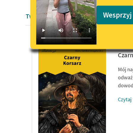
Podkasty o książkach
Wesprzyj
Twórczość Modernizm Emilia Salgarieg
Emilio S
Czarn
Mój na
odważn
dowodzi
Czytaj