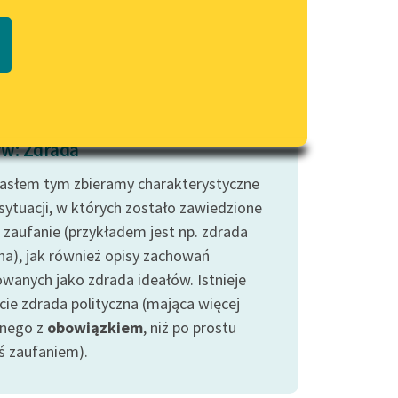
Regulamin biblioteki
macie PDF
Dane fundacji i sprawozdania
finansowe
Regulamin darowizn
Informacja o treściach
w: Zdrada
wrażliwych
asłem tym zbieramy charakterystyczne
Deklaracja dostępności
 sytuacji, w których zostało zawiedzione
ś zaufanie (przykładem jest np. zdrada
na), jak również opisy zachowań
owanych jako zdrada ideałów. Istnieje
cie zdrada polityczna (mająca więcej
nego z
obowiązkiem
, niż po prostu
ś zaufaniem).