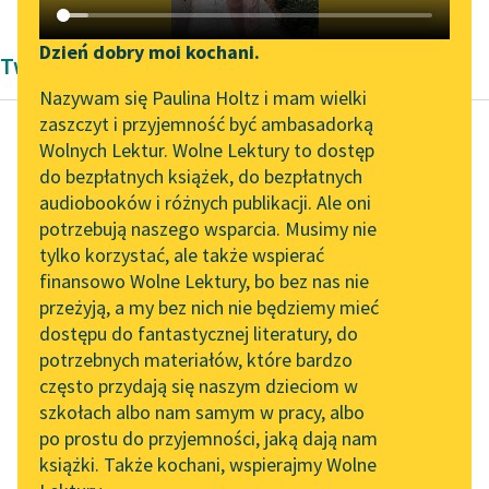
Katalog DAISY
Zgłoś brak utworu
Podkasty o książkach
Dzień dobry moi kochani.
Twórczość Edgara Allana Poe'go
Aktualności
Narzędzia
Nazywam się Paulina Holtz i mam wielki
zaszczyt i przyjemność być ambasadorką
„Prokurator Alicja Horn”
Mapa Wolnych Lektur
Wolnych Lektur. Wolne Lektury to dostęp
do słuchania
do bezpłatnych książek, do bezpłatnych
Edgar Allan Poe
Leśmianator
audiobooków i różnych publikacji. Ale oni
Zagłada domu
Byliśmy częścią AI Impact
potrzebują naszego wsparcia. Musimy nie
Przewodnik dla piszących i
Usherów
Lab
tylko korzystać, ale także wspierać
czytających
finansowo Wolne Lektury, bo bez nas nie
Zapraszamy na spotkanie
Nie wiem, jak się to
przeżyją, a my bez nich nie będziemy mieć
online z tłumaczkami
stało, ale od
dostępu do fantastycznej literatury, do
literatury skandynawskiej
API
pierwszego wejrzenia,
potrzebnych materiałów, które bardzo
które rzuciłem na ową
Spotkanie z Katarzyną
OAI-PMH
często przydają się naszym dzieciom w
Tunkiel w Oslo
budowlę...
szkołach albo nam samym w pracy, albo
Widget Wolnych Lektur
po prostu do przyjemności, jaką dają nam
102. lata temu zmarł
Czytaj więcej
książki. Także kochani, wspierajmy Wolne
Przypisy
Joseph Conrad