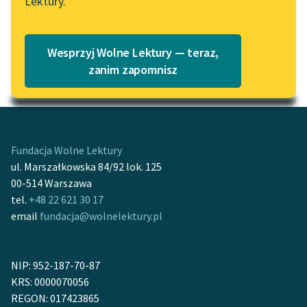
Lektury.
Katalog
Blog
Katalog w formacie PDF
Wesprzyj Wolne Lektury — teraz,
Lektury szkolne i klasyka
zanim zapomnisz
Motyw: Smutek
literatury do słuchania dla
uczennic i uczniów z
niepełnosprawnościami
E-kolekcja lektur
Fundacja Wolne Lektury
szkolnych i literatury do
ul. Marszałkowska 84/92 lok. 125
słuchania dla uczennic i
00-514 Warszawa
uczniów z
tel.
+48 22 621 30 17
niepełnosprawnościami
email
fundacja@wolnelektury.pl
Feministyczne inspiracje.
Popularyzacja
NIP: 952-187-70-87
skandynawskiej literatury
KRS: 0000070056
feministycznej
REGON: 017423865