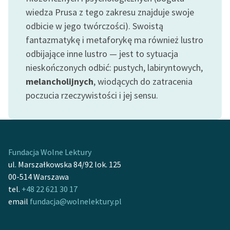
Zespół
wiedza Prusa z tego zakresu znajduje swoje
odbicie w jego twórczości). Swoistą
fantazmatykę i metaforykę ma również lustro
Zasady wykorzystania
odbijające inne lustro — jest to sytuacja
Wolnych Lektur
nieskończonych odbić: pustych, labiryntowych,
Logotypy
melancholijnych
, wiodących do zatracenia
poczucia rzeczywistości i jej sensu.
Materiały promocyjne
Polityka prywatności
Regulamin biblioteki
Fundacja Wolne Lektury
Dane fundacji i
ul. Marszałkowska 84/92 lok. 125
sprawozdania finansowe
00-514 Warszawa
tel.
+48 22 621 30 17
Regulamin darowizn
email
fundacja@wolnelektury.pl
Informacja o treściach
wrażliwych