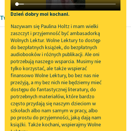
Katalog DAISY
Zgłoś brak utworu
Podkasty o książkach
Dzień dobry moi kochani.
Twórczość Edgara Allana Poe'go
Aktualności
Narzędzia
Nazywam się Paulina Holtz i mam wielki
zaszczyt i przyjemność być ambasadorką
Zapraszamy na spotkanie
Mapa Wolnych Lektur
Wolnych Lektur. Wolne Lektury to dostęp
online z tłumaczkami
do bezpłatnych książek, do bezpłatnych
Edgar Allan Poe
Leśmianator
literatury skandynawskiej
audiobooków i różnych publikacji. Ale oni
William Wilson
potrzebują naszego wsparcia. Musimy nie
Przewodnik dla piszących i
Spotkanie z Katarzyną
tylko korzystać, ale także wspierać
czytających
Lecz jakiż język ludzki
Tunkiel w Oslo
finansowo Wolne Lektury, bo bez nas nie
podoła dość opisowi
przeżyją, a my bez nich nie będziemy mieć
Wolne Lektury na 32.
owego zdumienia,
dostępu do fantastycznej literatury, do
Pol’and’Rock Festivalu
API
owego przestrachu,
potrzebnych materiałów, które bardzo
który mnie ogarnął
„Kochanek Lady
OAI-PMH
często przydają się naszym dzieciom w
na...
Chatterley” do słuchania
szkołach albo nam samym w pracy, albo
Widget Wolnych Lektur
na Wolnych Lekturach
po prostu do przyjemności, jaką dają nam
Czytaj więcej
książki. Także kochani, wspierajmy Wolne
Przypisy
Nowy audiobook –