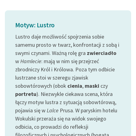
feministycznej
Ręce pełne poezji
Motyw: Lustro
Kolekcje edukacyjne
Lustro daje możliwość spojrzenia sobie
twórców przechodzących
samemu prosto w twarz, konfrontacji z sobą i
do domeny publicznej,
lektur szkolnych oraz
swymi czynami. Ważną rolę gra
zwierciadło
Starego Testamentu
w
Hamlecie
: mają w nim się przejrzeć
zbrodniczy Król i Królowa. Poza tym odbicie
Odkurzamy bohaterów
lustrzane stoi w szeregu zjawisk
Szkoła Poezji Wolnych
sobowtórowych (obok
cienia
,
maski
czy
Lektur
portretu
). Niezwykle ciekawa scena, która
łączy motyw lustra z sytuacją sobowtórową,
O nas
pojawia się w
Lalce
Prusa. W paryskim hotelu
Kontakt
Wokulski przeraża się na widok swojego
odbicia, co prowadzi do refleksji
O projekcie
filozoficznych i psychologicznych (bogata