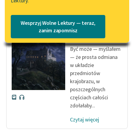
Lektury.
„Marzenie o Oriencie”
Katalog
Sophie Elkan
Katalog w formacie PDF
Edgar Allan Poe
Blog
Wesprzyj Wolne Lektury — teraz,
Zagłada domu
zanim zapomnisz
Usherów
Lektury szkolne i klasyka
Być może — myślałem
literatury do słuchania dla
— że prosta odmiana
uczennic i uczniów z
w układzie
niepełnosprawnościami
przedmiotów
E-kolekcja lektur
krajobrazu, w
szkolnych i literatury do
poszczególnych
słuchania dla uczennic i
częściach całości
uczniów z
zdołałaby...
niepełnosprawnościami
Feministyczne inspiracje.
Czytaj więcej
Popularyzacja
skandynawskiej literatury