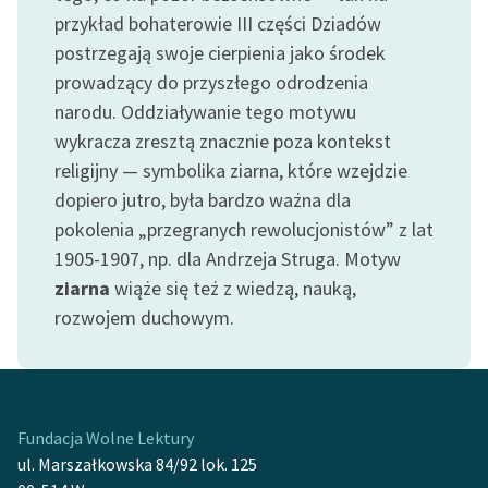
Ręce pełne poezji
przykład bohaterowie III części Dziadów
postrzegają swoje cierpienia jako środek
Kolekcje edukacyjne
prowadzący do przyszłego odrodzenia
twórców przechodzących
do domeny publicznej,
narodu. Oddziaływanie tego motywu
lektur szkolnych oraz
wykracza zresztą znacznie poza kontekst
Starego Testamentu
religijny — symbolika ziarna, które wzejdzie
dopiero jutro, była bardzo ważna dla
Odkurzamy bohaterów
pokolenia „przegranych rewolucjonistów” z lat
Szkoła Poezji Wolnych
1905-1907, np. dla Andrzeja Struga. Motyw
Lektur
ziarna
wiąże się też z wiedzą, nauką,
O nas
rozwojem duchowym.
Kontakt
O projekcie
Fundacja Wolne Lektury
Zespół
ul. Marszałkowska 84/92 lok. 125