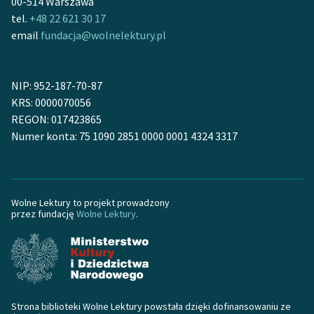
00-514 Warszawa
tel.
+48 22 621 30 17
Zasady wykorzystania
email
fundacja@wolnelektury.pl
Wolnych Lektur
Logotypy
NIP: 952-187-70-87
Materiały promocyjne
KRS: 0000070056
REGON: 017423865
Polityka prywatności
Numer konta: 75 1090 2851 0000 0001 4324 3317
Regulamin biblioteki
Dane fundacji i
sprawozdania finansowe
Wolne Lektury to projekt prowadzony
przez fundację
Wolne Lektury
.
Regulamin darowizn
Informacja o treściach
wrażliwych
Deklaracja dostępności
Strona biblioteki Wolne Lektury powstała dzięki dofinansowaniu ze