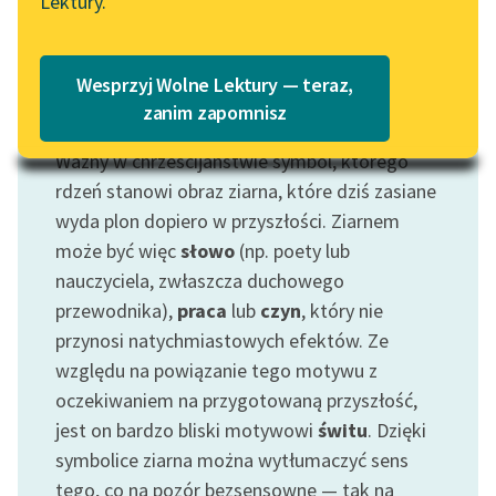
Lektury.
Katalog
Blog
Katalog w formacie PDF
Wesprzyj Wolne Lektury — teraz,
Lektury szkolne i klasyka
zanim zapomnisz
Motyw: Ziarno
literatury do słuchania dla
Ważny w chrześcijaństwie symbol, którego
uczennic i uczniów z
niepełnosprawnościami
rdzeń stanowi obraz ziarna, które dziś zasiane
wyda plon dopiero w przyszłości. Ziarnem
E-kolekcja lektur
może być więc
słowo
(np. poety lub
szkolnych i literatury do
nauczyciela, zwłaszcza duchowego
słuchania dla uczennic i
przewodnika),
praca
lub
czyn
, który nie
uczniów z
przynosi natychmiastowych efektów. Ze
niepełnosprawnościami
względu na powiązanie tego motywu z
Feministyczne inspiracje.
oczekiwaniem na przygotowaną przyszłość,
Popularyzacja
jest on bardzo bliski motywowi
świtu
. Dzięki
skandynawskiej literatury
symbolice ziarna można wytłumaczyć sens
feministycznej
tego, co na pozór bezsensowne — tak na