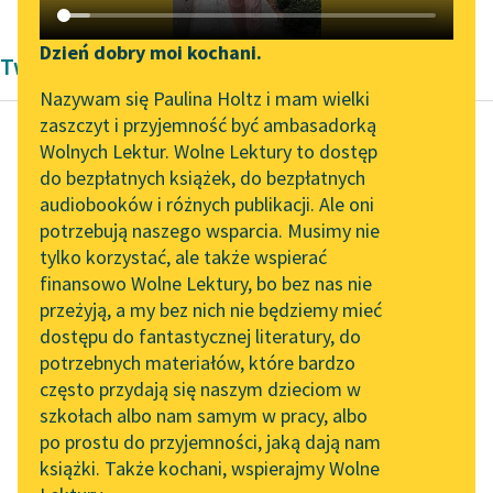
Katalog DAISY
Zgłoś brak utworu
Podkasty o książkach
Dzień dobry moi kochani.
Twórczość Pozytywizm Bolesław Prus
Aktualności
Narzędzia
Nazywam się Paulina Holtz i mam wielki
zaszczyt i przyjemność być ambasadorką
„Prokurator Alicja Horn”
Mapa Wolnych Lektur
Wolnych Lektur. Wolne Lektury to dostęp
do słuchania
do bezpłatnych książek, do bezpłatnych
Bolesław Prus
Leśmianator
audiobooków i różnych publikacji. Ale oni
Placówka
Byliśmy częścią AI Impact
potrzebują naszego wsparcia. Musimy nie
Przewodnik dla piszących i
Lab
tylko korzystać, ale także wspierać
czytających
Patrząc na nich przez
finansowo Wolne Lektury, bo bez nas nie
Zapraszamy na spotkanie
wierzch stajni, zdawało
przeżyją, a my bez nich nie będziemy mieć
online z tłumaczkami
się, że krępy chłop i
dostępu do fantastycznej literatury, do
literatury skandynawskiej
API
para kasztanków ze...
potrzebnych materiałów, które bardzo
Spotkanie z Katarzyną
OAI-PMH
często przydają się naszym dzieciom w
Czytaj więcej
Tunkiel w Oslo
szkołach albo nam samym w pracy, albo
Widget Wolnych Lektur
po prostu do przyjemności, jaką dają nam
102. lata temu zmarł
książki. Także kochani, wspierajmy Wolne
Przypisy
Joseph Conrad