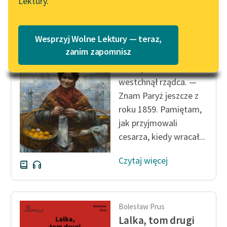
Lektury.
Wolne Lektury – idealna na
Katalog
lato
Katalog w formacie PDF
Bolesław Prus
Blog
Wesprzyj Wolne Lektury — teraz,
Lalka, tom drugi
zanim zapomnisz
— Paryż!… —
Lektury szkolne i klasyka
westchnął rządca. —
literatury do słuchania dla
Znam Paryż jeszcze z
uczennic i uczniów z
roku 1859. Pamiętam,
niepełnosprawnościami
jak przyjmowali
E-kolekcja lektur
cesarza, kiedy wracał...
szkolnych i literatury do
słuchania dla uczennic i
Czytaj więcej
uczniów z
niepełnosprawnościami
Feministyczne inspiracje.
Bolesław Prus
Popularyzacja
Lalka, tom drugi
skandynawskiej literatury