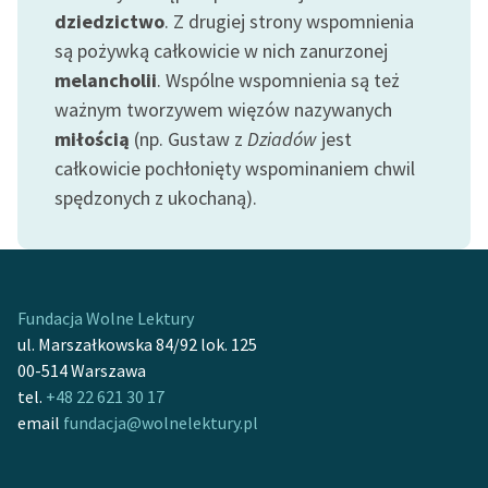
dziedzictwo
. Z drugiej strony wspomnienia
są pożywką całkowicie w nich zanurzonej
melancholii
. Wspólne wspomnienia są też
ważnym tworzywem więzów nazywanych
miłością
(np. Gustaw z
Dziadów
jest
całkowicie pochłonięty wspominaniem chwil
spędzonych z ukochaną).
Fundacja Wolne Lektury
ul. Marszałkowska 84/92 lok. 125
00-514 Warszawa
tel.
+48 22 621 30 17
email
fundacja@wolnelektury.pl