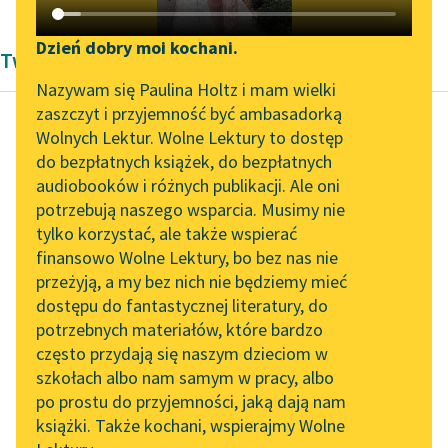
Katalog DAISY
Zgłoś brak utworu
Podkasty o książkach
Dzień dobry moi kochani.
Twórczość Bolesław Prus
Aktualności
Narzędzia
Nazywam się Paulina Holtz i mam wielki
zaszczyt i przyjemność być ambasadorką
Spotkanie z Katarzyną
Mapa Wolnych Lektur
Wolnych Lektur. Wolne Lektury to dostęp
Tunkiel w Oslo
do bezpłatnych książek, do bezpłatnych
Bolesław Prus
Leśmianator
audiobooków i różnych publikacji. Ale oni
Grzechy
Wolne Lektury na 32.
potrzebują naszego wsparcia. Musimy nie
Przewodnik dla piszących i
dzieciństwa
Pol’and’Rock Festivalu
tylko korzystać, ale także wspierać
czytających
finansowo Wolne Lektury, bo bez nas nie
„Kochanek Lady
Czytaj więcej
przeżyją, a my bez nich nie będziemy mieć
Chatterley” do słuchania
dostępu do fantastycznej literatury, do
na Wolnych Lekturach
API
potrzebnych materiałów, które bardzo
Nowy audiobook –
OAI-PMH
często przydają się naszym dzieciom w
„Marzenie o Oriencie”
szkołach albo nam samym w pracy, albo
Widget Wolnych Lektur
Sophie Elkan
po prostu do przyjemności, jaką dają nam
książki. Także kochani, wspierajmy Wolne
Przypisy
Kolekcja Nadwyraz.com x