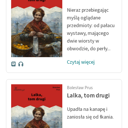
feministycznej
Nieraz przebiegając
Ręce pełne poezji
myślą oglądane
przedmioty: od pałacu
Kolekcje edukacyjne
wystawy, mającego
twórców przechodzących
dwie wiorsty w
do domeny publicznej,
obwodzie, do perły...
lektur szkolnych oraz
Starego Testamentu
Czytaj więcej
Odkurzamy bohaterów
Szkoła Poezji Wolnych
Lektur
Bolesław Prus
Lalka, tom drugi
O nas
Upadła na kanapę i
Kontakt
zaniosła się od łkania.
O projekcie