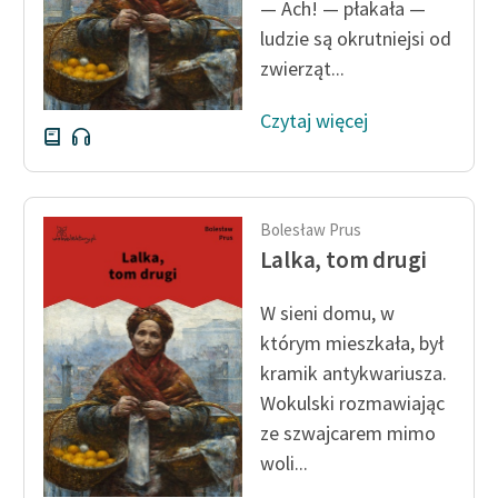
— Ach! — płakała —
Zespół
ludzie są okrutniejsi od
zwierząt...
Zasady wykorzystania
Czytaj więcej
Wolnych Lektur
Logotypy
Materiały promocyjne
Bolesław Prus
Lalka, tom drugi
Polityka prywatności
Regulamin biblioteki
W sieni domu, w
którym mieszkała, był
Dane fundacji i
kramik antykwariusza.
sprawozdania finansowe
Wokulski rozmawiając
Regulamin darowizn
ze szwajcarem mimo
woli...
Informacja o treściach
wrażliwych