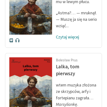
mu w lewym płucu.
„Astma?… — mruknął.
— Muszę ja się na serio
wziąć...
Czytaj więcej
Bolesław Prus
Lalka, tom
pierwszy
wtem muzyka złożona
ze skrzypców, arfy i
fortepianu zagrała…
Marsyliankę
.