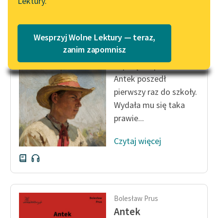
Lektury.
„Marzenie o Oriencie”
Katalog
Sophie Elkan
Katalog w formacie PDF
Bolesław Prus
Blog
Wesprzyj Wolne Lektury — teraz,
Antek
zanim zapomnisz
W parę dni potem
Lektury szkolne i klasyka
Antek poszedł
literatury do słuchania dla
pierwszy raz do szkoły.
uczennic i uczniów z
Wydała mu się taka
niepełnosprawnościami
prawie...
E-kolekcja lektur
szkolnych i literatury do
Czytaj więcej
słuchania dla uczennic i
uczniów z
niepełnosprawnościami
Feministyczne inspiracje.
Bolesław Prus
Popularyzacja
Antek
skandynawskiej literatury