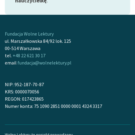
nauczycielkę
.
Fundacja Wolne Lektury
ul. Marszałkowska 84/92 lok. 125
00-514 Warszawa
tel.
+48 22 621 30 17
email
fundacja@wolnelektury.pl
NIP: 952-187-70-87
KRS: 0000070056
REGON: 017423865
Numer konta: 75 1090 2851 0000 0001 4324 3317
Wolne Lektury to projekt prowadzony