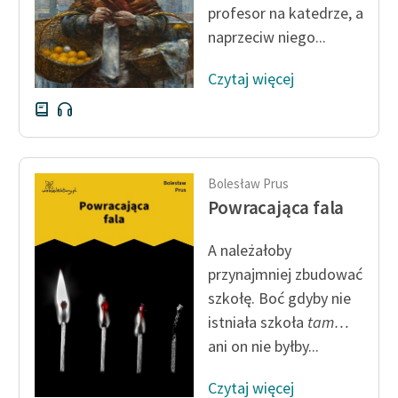
profesor na katedrze, a
Zespół
naprzeciw niego...
Czytaj więcej
Zasady wykorzystania
Wolnych Lektur
Logotypy
Materiały promocyjne
Bolesław Prus
Powracająca fala
Polityka prywatności
Regulamin biblioteki
A należałoby
przynajmniej zbudować
Dane fundacji i
szkołę. Boć gdyby nie
sprawozdania finansowe
istniała szkoła
tam…
Regulamin darowizn
ani on nie byłby...
Informacja o treściach
Czytaj więcej
wrażliwych