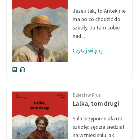
feministycznej
Jeżeli tak, to Antek nie
Ręce pełne poezji
ma po co chodzić do
szkoły. Ja tam sobie
Kolekcje edukacyjne
nad...
twórców przechodzących
do domeny publicznej,
Czytaj więcej
lektur szkolnych oraz
Starego Testamentu
Odkurzamy bohaterów
Szkoła Poezji Wolnych
Lektur
Bolesław Prus
Lalka, tom drugi
O nas
Sala przypomniała mi
Kontakt
szkołę: sędzia siedział
O projekcie
na wzniesieniu jak