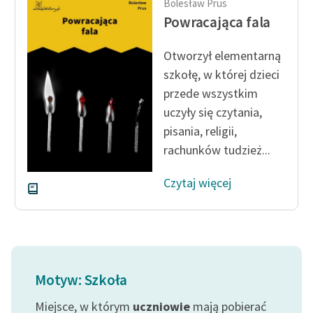
Bolesław Prus
Powracająca fala
Otworzył elementarną
szkołę, w której dzieci
przede wszystkim
uczyły się czytania,
pisania, religii,
rachunków tudzież...
Czytaj więcej
Motyw: Szkoła
Miejsce, w którym
uczniowie
mają pobierać