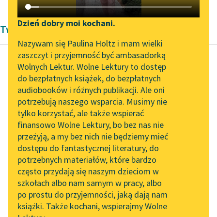
Katalog DAISY
Zgłoś brak utworu
Podkasty o książkach
Dzień dobry moi kochani.
Twórczość Bolesław Prus
Aktualności
Narzędzia
Nazywam się Paulina Holtz i mam wielki
zaszczyt i przyjemność być ambasadorką
Zapraszamy na spotkanie
Mapa Wolnych Lektur
Wolnych Lektur. Wolne Lektury to dostęp
online z tłumaczkami
do bezpłatnych książek, do bezpłatnych
Bolesław Prus
Leśmianator
literatury skandynawskiej
audiobooków i różnych publikacji. Ale oni
Antek
potrzebują naszego wsparcia. Musimy nie
Przewodnik dla piszących i
Spotkanie z Katarzyną
tylko korzystać, ale także wspierać
czytających
W zimie gospodarskie
Tunkiel w Oslo
finansowo Wolne Lektury, bo bez nas nie
dzieci chodziły do
przeżyją, a my bez nich nie będziemy mieć
Wolne Lektury na 32.
szkoły. A że z Antka nie
dostępu do fantastycznej literatury, do
Pol’and’Rock Festivalu
API
spodziewała się
potrzebnych materiałów, które bardzo
matka...
„Kochanek Lady
OAI-PMH
często przydają się naszym dzieciom w
Chatterley” do słuchania
szkołach albo nam samym w pracy, albo
Widget Wolnych Lektur
Czytaj więcej
na Wolnych Lekturach
po prostu do przyjemności, jaką dają nam
książki. Także kochani, wspierajmy Wolne
Przypisy
Nowy audiobook –