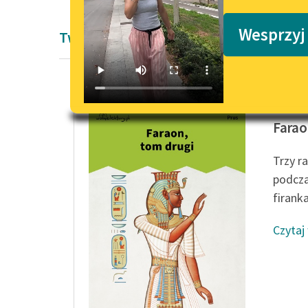
Podkasty o książkach
Wesprzyj
Twórczość Bolesław Prus
Bolesła
Farao
Trzy r
podcza
firank
Czytaj