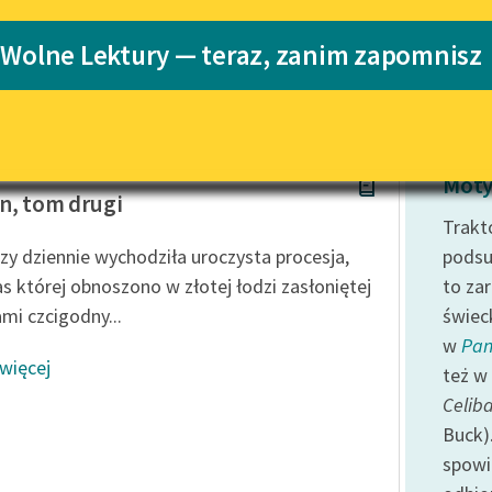
Katalog
Blog
 Wolne Lektury — teraz, zanim zapomnisz
Katalog w for
Lektury szkolne i klasyka
literatury do słuchania dla
uczennic i uczniów z
w Prus
niepełnosprawnościami
Moty
n, tom drugi
E-kolekcja lektur szkolnych i
Trakt
literatury do słuchania dla
azy dziennie wychodziła uroczysta procesja,
podsu
uczennic i uczniów z
s której obnoszono w złotej łodzi zasłoniętej
to za
niepełnosprawnościami
ami czcigodny...
świec
Feministyczne inspiracje.
w
Pan
Popularyzacja skandynawskiej
 więcej
literatury feministycznej
też w 
Celib
Ręce pełne poezji
Buck).
Kolekcje edukacyjne twórców
spowi
przechodzących do domeny