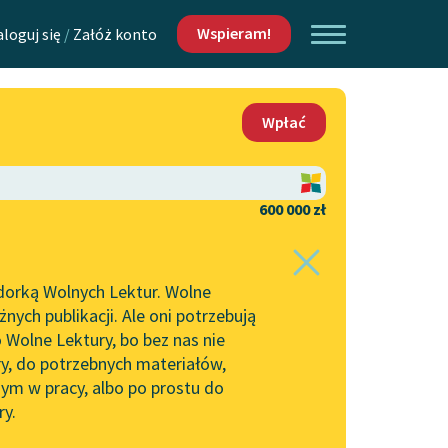
Wspieram!
aloguj się
/
Załóż konto
O nas
Wpłać
Lektur
Kontakt
O projekcie
600 000 zł
 piszących i
Zespół
dorką Wolnych Lektur. Wolne
Zasady wykorzystania
ych publikacji. Ale oni potrzebują
Wolnych Lektur
 Wolne Lektury, bo bez nas nie
Logotypy
ry, do potrzebnych materiałów,
ym w pracy, albo po prostu do
h Lektur
Materiały promocyjne
ry.
Polityka prywatności