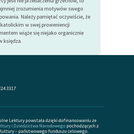
cy jeśli nie przebaczenia grzechów, to
ajmniej zrozumienia motywów swego
powania. Należy pamiętać oczywiście, że
 katolickim w swej proweniencji
mentem wiąże się niejako organicznie
 księdza.
324 3317
olne Lektury powstała dzięki dofinansowaniu ze
ltury i Dziedzictwa Narodowego
pochodzących z
Kultury – państwowego funduszu celowego.