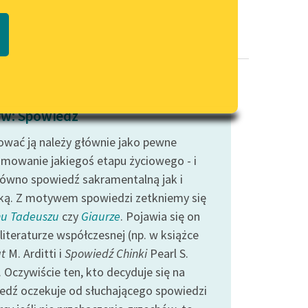
Regulamin biblioteki
macie PDF
Dane fundacji i sprawozdania
finansowe
Regulamin darowizn
Informacja o treściach
w: Spowiedź
wrażliwych
ować ją należy głównie jako pewne
Deklaracja dostępności
mowanie jakiegoś etapu życiowego - i
równo spowiedź sakramentalną jak i
ką. Z motywem spowiedzi zetkniemy się
u Tadeuszu
czy
Giaurze
. Pojawia się on
literaturze współczesnej (np. w książce
at
M. Arditti i
Spowiedź Chinki
Pearl S.
 Oczywiście ten, kto decyduje się na
edź oczekuje od słuchającego spowiedzi