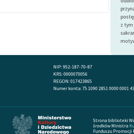
odbior
publicznej, lektur szkolnych
oraz Starego Testamentu
przyn
postę
Odkurzamy bohaterów
z tym
Szkoła Poezji Wolnych Lektur
sakra
motyw
NIP: 952-187-70-87
KRS: 0000070056
REGON: 017423865
Numer konta: 75 1090 2851 0000 0001 4
Strona biblioteki W
środków Ministra
Ku
Funduszu Promocji 