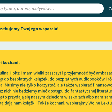
Z
rzebujemy Twojego wsparcia!
Aktualności
Narzędzia
e Lektury
Spotkanie z Katarzyną Tunkiel
Mapa Wolnych 
w Oslo
irmami
Leśmianator
Wolne Lektury na 32.
ewsletter
Przewodnik dla
Pol’and’Rock Festivalu
i kochani.
czytających
dź
„Kochanek Lady Chatterley”
lina Holtz i mam wielki zaszczyt i przyjemność być ambasa
do słuchania na Wolnych
p do bezpłatnych książek, do bezpłatnych audiobooków i różn
Lekturach
API
. Musimy nie tylko korzystać, ale także wspierać finansowo
ce redakcyjne
Nowy audiobook – „Marzenie
OAI-PMH
ez nich nie będziemy mieć dostępu do fantastycznej literatu
o Oriencie” Sophie Elkan
ęsto przydają się naszym dzieciom w szkołach albo nam sam
Widget Wolnyc
Kolekcja Nadwyraz.com x
ką dają nam książki. Także kochani, wspierajmy Wolne Lektu
oru
Bolesław Prus
✖
Wolne Lektury – idealna na
Przypisy
lato