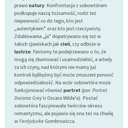
prawo
natury
. Konfrontacja z sobowtórem
Deklaracja dostępności
podkopuje naszą tożsamość, rodzi też
niepewność co do tego, kto jest
„autentykiem” oraz kto jest rzeczywisty.
Zdublowania „ja” dopatrywano się też w
takich zjawiskach jak
cień
, czy odbicie w
lustrze
. Fantomy te podejrzewano o to, że
mogą się zbuntować i usamodzielnić, a wtedy
za ich czyny, nad którymi nie mamy już
kontroli bylibyśmy być może zmuszeni ponosić
odpowiedzialność. Na wzór sobowtóra może
funkcjonować również
portret
(por.
Portret
Doriana Grey’a
Oscara Wilde’a). Postać
sobowtóra fascynowała twórców okresu
romantyzmu, ale pojawia się ona też na chwilę
w
Ferdydurke
Gombrowicza.