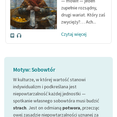
— mówił — jeden
Zespół
zupełnie rozsądny,
drugi wariat. Który zaś
zwycięży?… Ach...
Zasady wykorzystania
Wolnych Lektur
Czytaj więcej
Logotypy
Materiały promocyjne
Polityka prywatności
Motyw: Sobowtór
Regulamin biblioteki
W kulturze, w której wartość stanowi
Dane fundacji i
indywidualizm i podkreślana jest
sprawozdania finansowe
niepowtarzalność każdej jednostki —
Regulamin darowizn
spotkanie własnego sobowtóra musi budzić
strach
. Jest on odmianą
potwora
, przecząc
Informacja o treściach
owej zasadzie niepowtarzalności uznanej za
wrażliwych