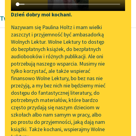
Katalog DAISY
Zgłoś brak utworu
Podkasty o książkach
Dzień dobry moi kochani.
Twórczość Pozytywizm Bolesław Prus
Aktualności
Narzędzia
Nazywam się Paulina Holtz i mam wielki
zaszczyt i przyjemność być ambasadorką
Zapraszamy na spotkanie
Mapa Wolnych Lektur
Wolnych Lektur. Wolne Lektury to dostęp
online z tłumaczkami
do bezpłatnych książek, do bezpłatnych
Bolesław Prus
Leśmianator
literatury skandynawskiej
audiobooków i różnych publikacji. Ale oni
Katarynka
potrzebują naszego wsparcia. Musimy nie
Przewodnik dla piszących i
Spotkanie z Katarzyną
tylko korzystać, ale także wspierać
czytających
Czytaj więcej
Tunkiel w Oslo
finansowo Wolne Lektury, bo bez nas nie
przeżyją, a my bez nich nie będziemy mieć
Wolne Lektury na 32.
dostępu do fantastycznej literatury, do
Pol’and’Rock Festivalu
API
potrzebnych materiałów, które bardzo
„Kochanek Lady
OAI-PMH
często przydają się naszym dzieciom w
Chatterley” do słuchania
szkołach albo nam samym w pracy, albo
Widget Wolnych Lektur
na Wolnych Lekturach
po prostu do przyjemności, jaką dają nam
książki. Także kochani, wspierajmy Wolne
Przypisy
Nowy audiobook –