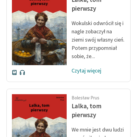
feministycznej
pierwszy
Ręce pełne poezji
Wokulski odwrócił się i
Kolekcje edukacyjne
nagle zobaczył na
twórców przechodzących
ziemi swój własny cień.
do domeny publicznej,
Potem przypomniał
lektur szkolnych oraz
sobie, że...
Starego Testamentu
Czytaj więcej
Odkurzamy bohaterów
Szkoła Poezji Wolnych
Lektur
Bolesław Prus
O nas
Lalka, tom
pierwszy
Kontakt
We mnie jest dwu ludzi
O projekcie