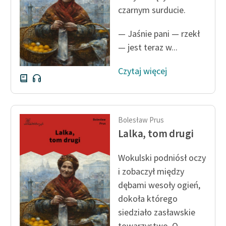
czarnym surducie.
— Jaśnie pani — rzekł
— jest teraz w...
Czytaj więcej
Bolesław Prus
Lalka, tom drugi
Wokulski podniósł oczy
i zobaczył między
dębami wesoły ogień,
dokoła którego
siedziało zasławskie
towarzystwo. O...