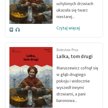
uchylonych drzwiach
Zespół
ukazała się twarz
niestarej...
Zasady wykorzystania
Wolnych Lektur
Czytaj więcej
Logotypy
Materiały promocyjne
Bolesław Prus
Lalka, tom drugi
Polityka prywatności
Regulamin biblioteki
Maruszewicz cofnął się
w głąb drugiego
Dane fundacji i
pokoju i widocznie
sprawozdania finansowe
wyszedł innymi
Regulamin darowizn
drzwiami, a pani
baronowa...
Informacja o treściach
wrażliwych