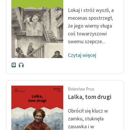
feministycznej
Lokaj i stróż wyszli, a
Ręce pełne poezji
mecenas spostrzegł,
że jego wierny sługa
Kolekcje edukacyjne
coś towarzyszowi
twórców przechodzących
swemu szepcze...
do domeny publicznej,
lektur szkolnych oraz
Czytaj więcej
Starego Testamentu
Odkurzamy bohaterów
Szkoła Poezji Wolnych
Lektur
Bolesław Prus
Lalka, tom drugi
O nas
Obrócił się klucz w
Kontakt
zamku, stuknęła
O projekcie
zasuwka i w