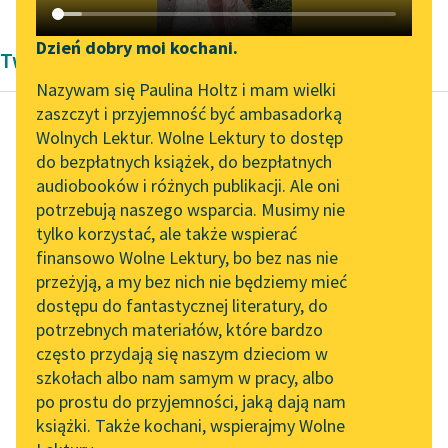
Katalog DAISY
Zgłoś brak utworu
Podkasty o książkach
Dzień dobry moi kochani.
Twórczość Bolesław Prus
Aktualności
Narzędzia
Nazywam się Paulina Holtz i mam wielki
zaszczyt i przyjemność być ambasadorką
Zapraszamy na spotkanie
Mapa Wolnych Lektur
Wolnych Lektur. Wolne Lektury to dostęp
online z tłumaczkami
do bezpłatnych książek, do bezpłatnych
Bolesław Prus
Leśmianator
literatury skandynawskiej
audiobooków i różnych publikacji. Ale oni
Katarynka
potrzebują naszego wsparcia. Musimy nie
Przewodnik dla piszących i
Spotkanie z Katarzyną
tylko korzystać, ale także wspierać
czytających
Wieczorem stary lokaj
Tunkiel w Oslo
finansowo Wolne Lektury, bo bez nas nie
mecenasa przyszedł z
przeżyją, a my bez nich nie będziemy mieć
Wolne Lektury na 32.
codziennym raportem.
dostępu do fantastycznej literatury, do
Pol’and’Rock Festivalu
API
Doniósł, że pani
potrzebnych materiałów, które bardzo
doktorowa wyjechała z
„Kochanek Lady
OAI-PMH
często przydają się naszym dzieciom w
dziećmi...
Chatterley” do słuchania
szkołach albo nam samym w pracy, albo
Widget Wolnych Lektur
na Wolnych Lekturach
po prostu do przyjemności, jaką dają nam
Czytaj więcej
książki. Także kochani, wspierajmy Wolne
Przypisy
Nowy audiobook –