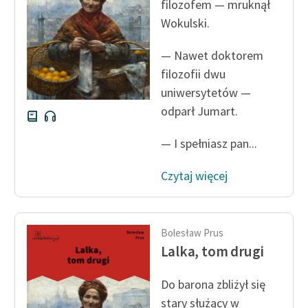
filozofem — mruknął
Wokulski.
— Nawet doktorem
filozofii dwu
uniwersytetów —
odparł Jumart.
— I spełniasz pan...
Czytaj więcej
Bolesław Prus
Lalka, tom drugi
Do barona zbliżył się
stary służący w