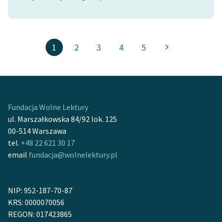
1
2
3
4
5
Fundacja Wolne Lektury
ul. Marszałkowska 84/92 lok. 125
00-514 Warszawa
tel.
+48 22 621 30 17
email
fundacja@wolnelektury.pl
NIP: 952-187-70-87
KRS: 0000070056
REGON: 017423865