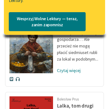
Lektury.
Katalog
Blog
Katalog w formacie PDF
Bolesław Prus
Wesprzyj Wolne Lektury — teraz,
Lalka, tom drugi
Lektury szkolne i klasyka
zanim zapomnisz
literatury do słuchania dla
— Mniejsza o pretensje
uczennic i uczniów z
gospodarza… Ale
niepełnosprawnościami
przecież nie mogę
E-kolekcja lektur
płacić siedmiuset rubli
szkolnych i literatury do
za lokal w podobnym...
słuchania dla uczennic i
uczniów z
Czytaj więcej
niepełnosprawnościami
Feministyczne inspiracje.
Popularyzacja
skandynawskiej literatury
Bolesław Prus
feministycznej
Lalka, tom drugi