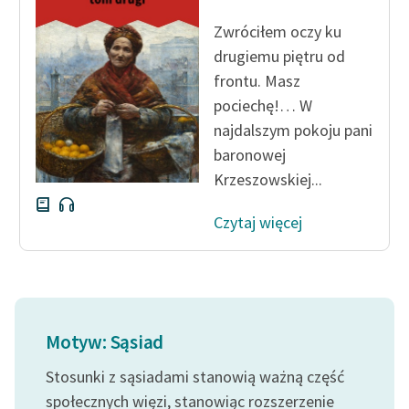
Ręce pełne poezji
Zwróciłem oczy ku
Kolekcje edukacyjne
drugiemu piętru od
twórców przechodzących
frontu. Masz
do domeny publicznej,
pociechę!… W
lektur szkolnych oraz
najdalszym pokoju pani
Starego Testamentu
baronowej
Odkurzamy bohaterów
Krzeszowskiej...
Szkoła Poezji Wolnych
Czytaj więcej
Lektur
O nas
Kontakt
Motyw: Sąsiad
O projekcie
Stosunki z sąsiadami stanowią ważną część
Zespół
społecznych więzi, stanowiąc rozszerzenie