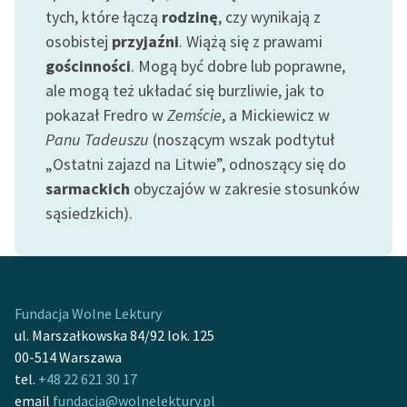
tych, które łączą
rodzinę
, czy wynikają z
Zasady wykorzystania
osobistej
przyjaźni
. Wiążą się z prawami
Wolnych Lektur
gościnności
. Mogą być dobre lub poprawne,
ale mogą też układać się burzliwie, jak to
Logotypy
pokazał Fredro w
Zemście
, a Mickiewicz w
Materiały promocyjne
Panu Tadeuszu
(noszącym wszak podtytuł
„Ostatni zajazd na Litwie”, odnoszący się do
Polityka prywatności
sarmackich
obyczajów w zakresie stosunków
Regulamin biblioteki
sąsiedzkich).
Dane fundacji i
sprawozdania finansowe
Regulamin darowizn
Fundacja Wolne Lektury
ul. Marszałkowska 84/92 lok. 125
Informacja o treściach
00-514 Warszawa
wrażliwych
tel.
+48 22 621 30 17
Deklaracja dostępności
email
fundacja@wolnelektury.pl