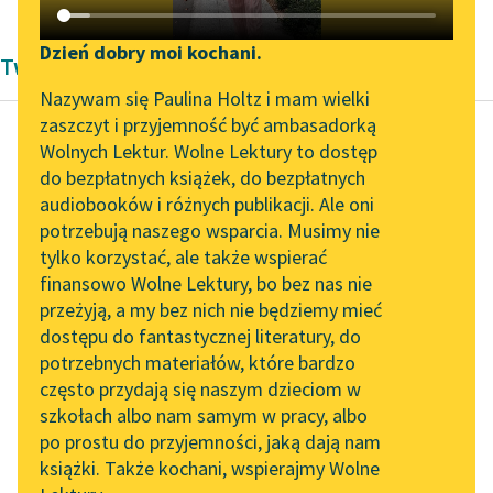
Katalog DAISY
Zgłoś brak utworu
Podkasty o książkach
Dzień dobry moi kochani.
Twórczość Pozytywizm Bolesław Prus
Aktualności
Narzędzia
Nazywam się Paulina Holtz i mam wielki
zaszczyt i przyjemność być ambasadorką
„Prokurator Alicja Horn”
Mapa Wolnych Lektur
Wolnych Lektur. Wolne Lektury to dostęp
do słuchania
do bezpłatnych książek, do bezpłatnych
Bolesław Prus
Leśmianator
audiobooków i różnych publikacji. Ale oni
Lalka, tom drugi
Byliśmy częścią AI Impact
potrzebują naszego wsparcia. Musimy nie
Przewodnik dla piszących i
Lab
tylko korzystać, ale także wspierać
czytających
Młody człowiek oparł
finansowo Wolne Lektury, bo bez nas nie
Zapraszamy na spotkanie
się na łokciu i bystro
przeżyją, a my bez nich nie będziemy mieć
online z tłumaczkami
patrząc na mnie rzekł:
dostępu do fantastycznej literatury, do
literatury skandynawskiej
API
potrzebnych materiałów, które bardzo
— Gospodarza?… W
Spotkanie z Katarzyną
OAI-PMH
często przydają się naszym dzieciom w
tej...
Tunkiel w Oslo
szkołach albo nam samym w pracy, albo
Widget Wolnych Lektur
po prostu do przyjemności, jaką dają nam
Czytaj więcej
102. lata temu zmarł
książki. Także kochani, wspierajmy Wolne
Przypisy
Joseph Conrad