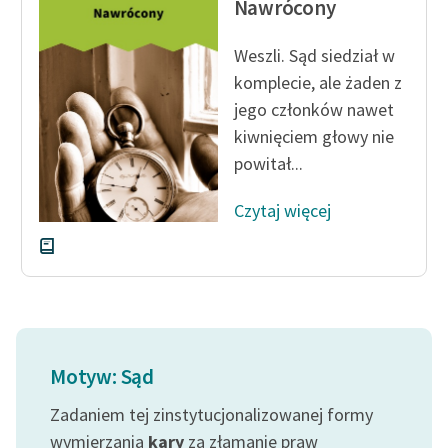
Nawrócony
feministycznej
Weszli. Sąd siedział w
Ręce pełne poezji
komplecie, ale żaden z
Kolekcje edukacyjne
jego członków nawet
twórców przechodzących
kiwnięciem głowy nie
do domeny publicznej,
powitał...
lektur szkolnych oraz
Starego Testamentu
Czytaj więcej
Odkurzamy bohaterów
Szkoła Poezji Wolnych
Lektur
O nas
Motyw: Sąd
Kontakt
Zadaniem tej zinstytucjonalizowanej formy
O projekcie
wymierzania
kary
za złamanie praw