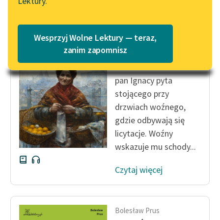
Lektury.
Wolne Lektury – idealna na
Katalog
lato
Katalog w formacie PDF
Bolesław Prus
Blog
Wesprzyj Wolne Lektury — teraz,
Lalka, tom
zanim zapomnisz
pierwszy
Lektury szkolne i klasyka
pan Ignacy pyta
literatury do słuchania dla
stojącego przy
uczennic i uczniów z
drzwiach woźnego,
niepełnosprawnościami
gdzie odbywają się
E-kolekcja lektur
licytacje. Woźny
szkolnych i literatury do
wskazuje mu schody...
słuchania dla uczennic i
uczniów z
Czytaj więcej
niepełnosprawnościami
Feministyczne inspiracje.
Popularyzacja
Bolesław Prus
skandynawskiej literatury