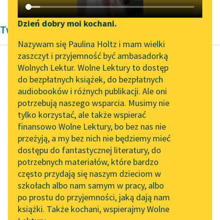
Katalog DAISY
Zgłoś brak utworu
Podkasty o książkach
Dzień dobry moi kochani.
Twórczość Pozytywizm Bolesław Prus
Aktualności
Narzędzia
Nazywam się Paulina Holtz i mam wielki
zaszczyt i przyjemność być ambasadorką
Spotkanie z Katarzyną
Mapa Wolnych Lektur
Wolnych Lektur. Wolne Lektury to dostęp
Tunkiel w Oslo
do bezpłatnych książek, do bezpłatnych
Bolesław Prus
Leśmianator
audiobooków i różnych publikacji. Ale oni
Lalka, tom
Wolne Lektury na 32.
potrzebują naszego wsparcia. Musimy nie
Przewodnik dla piszących i
pierwszy
Pol’and’Rock Festivalu
tylko korzystać, ale także wspierać
czytających
finansowo Wolne Lektury, bo bez nas nie
„Kochanek Lady
Ponieważ pan Ignacy
przeżyją, a my bez nich nie będziemy mieć
Chatterley” do słuchania
nie chce być tym
dostępu do fantastycznej literatury, do
na Wolnych Lekturach
API
człowiekiem, więc
potrzebnych materiałów, które bardzo
spiesznie ucieka na dół,
Nowy audiobook –
OAI-PMH
często przydają się naszym dzieciom w
„Marzenie o Oriencie”
potrącając młode...
szkołach albo nam samym w pracy, albo
Widget Wolnych Lektur
Sophie Elkan
po prostu do przyjemności, jaką dają nam
Czytaj więcej
książki. Także kochani, wspierajmy Wolne
Przypisy
Kolekcja Nadwyraz.com x