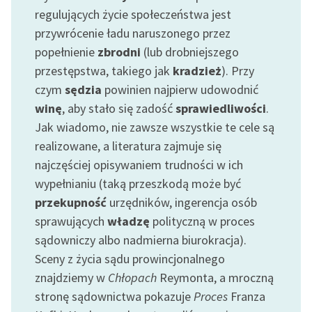
Zespół
regulujących życie społeczeństwa jest
przywrócenie ładu naruszonego przez
popełnienie
zbrodni
(lub drobniejszego
Zasady wykorzystania
przestępstwa, takiego jak
kradzież
). Przy
Wolnych Lektur
czym
sędzia
powinien najpierw udowodnić
Logotypy
winę
, aby stało się zadość
sprawiedliwości
.
Jak wiadomo, nie zawsze wszystkie te cele są
Materiały promocyjne
realizowane, a literatura zajmuje się
Polityka prywatności
najczęściej opisywaniem trudności w ich
wypełnianiu (taką przeszkodą może być
Regulamin biblioteki
przekupność
urzędników, ingerencja osób
Dane fundacji i
sprawujących
władzę
polityczną w proces
sprawozdania finansowe
sądowniczy albo nadmierna biurokracja).
Sceny z życia sądu prowincjonalnego
Regulamin darowizn
znajdziemy w
Chłopach
Reymonta, a mroczną
Informacja o treściach
stronę sądownictwa pokazuje
Proces
Franza
wrażliwych