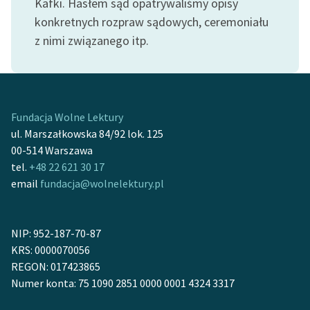
Kafki. Hasłem sąd opatrywaliśmy opisy
konkretnych rozpraw sądowych, ceremoniału
Deklaracja dostępności
z nimi związanego itp.
Fundacja Wolne Lektury
ul. Marszałkowska 84/92 lok. 125
00-514 Warszawa
tel.
+48 22 621 30 17
email
fundacja@wolnelektury.pl
NIP: 952-187-70-87
KRS: 0000070056
REGON: 017423865
Numer konta: 75 1090 2851 0000 0001 4324 3317