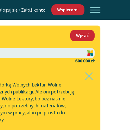
Wspieram!
aloguj się
/
Załóż konto
O nas
Wpłać
Lektur
Kontakt
O projekcie
600 000 zł
 piszących i
Zespół
dorką Wolnych Lektur. Wolne
Zasady wykorzystania
ych publikacji. Ale oni potrzebują
Wolnych Lektur
 Wolne Lektury, bo bez nas nie
Logotypy
ry, do potrzebnych materiałów,
ym w pracy, albo po prostu do
h Lektur
Materiały promocyjne
ry.
Polityka prywatności