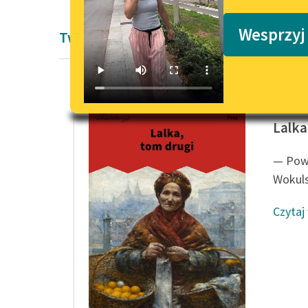
Podkasty o książkach
Wesprzyj
Twórczość Pozytywizm Bolesław Prus
Bolesła
Lalka
— Powi
Wokuls
Czytaj