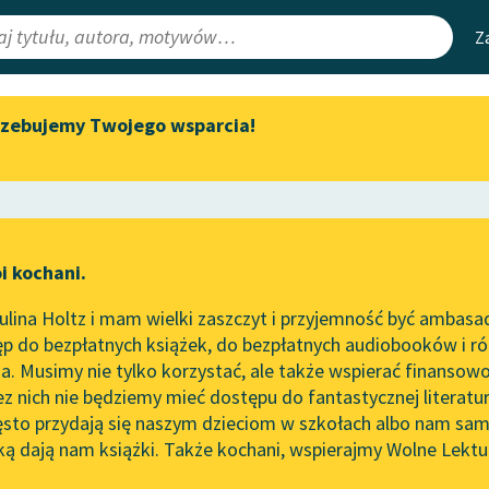
Z
rzebujemy Twojego wsparcia!
Aktualności
Narzędzia
e Lektury
„Prokurator Alicja Horn” do
Mapa Wolnych 
słuchania
irmami
Leśmianator
Byliśmy częścią AI Impact Lab
ewsletter
Przewodnik dla
i kochani.
Zapraszamy na spotkanie
czytających
in
online z tłumaczkami
lina Holtz i mam wielki zaszczyt i przyjemność być ambasa
literatury skandynawskiej
p do bezpłatnych książek, do bezpłatnych audiobooków i różn
API
Spotkanie z Katarzyną Tunkiel
. Musimy nie tylko korzystać, ale także wspierać finansowo
ce redakcyjne
w Oslo
OAI-PMH
ez nich nie będziemy mieć dostępu do fantastycznej literatu
ęsto przydają się naszym dzieciom w szkołach albo nam sam
102. lata temu zmarł Joseph
Widget Wolnyc
Conrad
ką dają nam książki. Także kochani, wspierajmy Wolne Lektu
oru
aw Prus
✖
Pozytywizm
✖
Przypisy
Blog