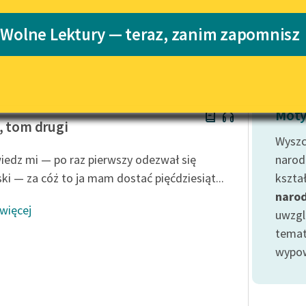
Katalog
 Wolne Lektury — teraz, zanim zapomnisz
Katalog w for
Lektury szkolne i klasyka
literatury do słuchania dla
uczennic i uczniów z
niepełnosprawnościami
w Prus
E-kolekcja lektur szkolnych i
Moty
literatury do słuchania dla
, tom drugi
uczennic i uczniów z
Wyszcz
niepełnosprawnościami
edz mi — po raz pierwszy odezwał się
narod
Feministyczne inspiracje.
ki — za cóż to ja mam dostać pięćdziesiąt...
kszta
Popularyzacja skandynawskiej
naro
literatury feministycznej
 więcej
uwzgl
Ręce pełne poezji
temat
wypow
Kolekcje edukacyjne twórców
przechodzących do domeny
publicznej, lektur szkolnych
oraz Starego Testamentu