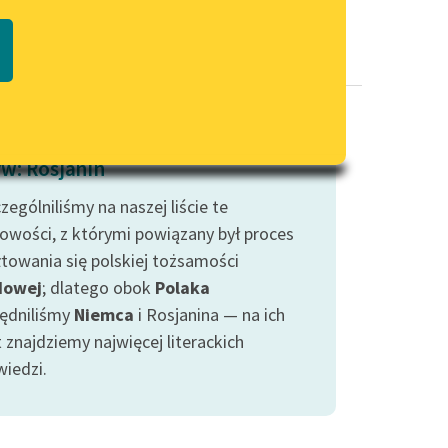
Regulamin biblioteki
macie PDF
Dane fundacji i sprawozdania
finansowe
Regulamin darowizn
Informacja o treściach
w: Rosjanin
wrażliwych
ególniliśmy na naszej liście te
Deklaracja dostępności
owości, z którymi powiązany był proces
łtowania się polskiej tożsamości
dowej
; dlatego obok
Polaka
ędniliśmy
Niemca
i Rosjanina — na ich
 znajdziemy najwięcej literackich
iedzi.