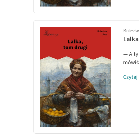
Bolesła
Lalka
— A ty
mówiła
Czytaj