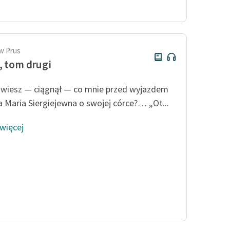
Odkurzamy bohaterów
Szkoła Poezji Wolnych Lektur
w Prus
, tom drugi
 wiesz — ciągnął — co mnie przed wyjazdem
 Maria Siergiejewna o swojej córce?… „Ot...
 więcej