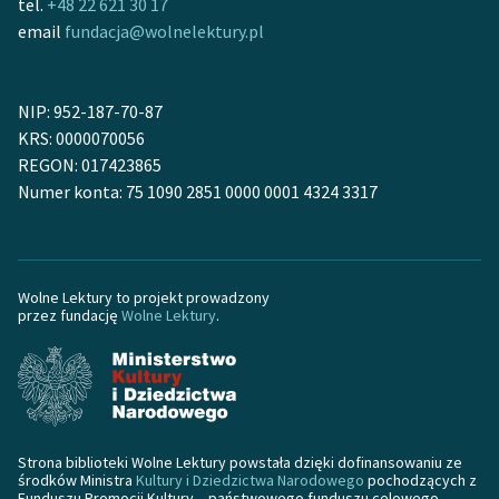
tel.
+48 22 621 30 17
email
fundacja@wolnelektury.pl
NIP: 952-187-70-87
KRS: 0000070056
REGON: 017423865
Numer konta: 75 1090 2851 0000 0001 4324 3317
Wolne Lektury to projekt prowadzony
przez fundację
Wolne Lektury
.
Strona biblioteki Wolne Lektury powstała dzięki dofinansowaniu ze
środków Ministra
Kultury i Dziedzictwa Narodowego
pochodzących z
Funduszu Promocji Kultury – państwowego funduszu celowego.