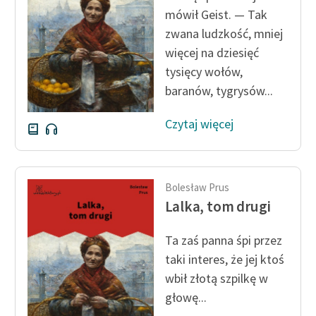
mówił Geist. — Tak
Zasady wykorzystania
zwana ludzkość, mniej
Wolnych Lektur
więcej na dziesięć
tysięcy wołów,
Logotypy
baranów, tygrysów...
Materiały promocyjne
Czytaj więcej
Polityka prywatności
Regulamin biblioteki
Dane fundacji i
Bolesław Prus
sprawozdania finansowe
Lalka, tom drugi
Regulamin darowizn
Ta zaś panna śpi przez
taki interes, że jej ktoś
Informacja o treściach
wrażliwych
wbił złotą szpilkę w
głowę...
Deklaracja dostępności