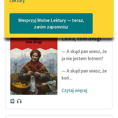
Lektury.
Katalog
Blog
Czytaj więcej
Katalog w formacie PDF
Wesprzyj Wolne Lektury — teraz,
Lektury szkolne i klasyka
zanim zapomnisz
Bolesław Prus
literatury do słuchania dla
Lalka, tom drugi
uczennic i uczniów z
niepełnosprawnościami
— A skąd pan wiesz, że
E-kolekcja lektur
ja nie jestem łotrem?
szkolnych i literatury do
słuchania dla uczennic i
— A skąd pan wiesz, że
uczniów z
koń...
niepełnosprawnościami
Czytaj więcej
Feministyczne inspiracje.
Popularyzacja
skandynawskiej literatury
feministycznej