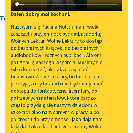
Katalog DAISY
Zgłoś brak utworu
Podkasty o książkach
Dzień dobry moi kochani.
Twórczość Pozytywizm Bolesław Prus
Aktualności
Narzędzia
Nazywam się Paulina Holtz i mam wielki
zaszczyt i przyjemność być ambasadorką
„Prokurator Alicja Horn”
Mapa Wolnych Lektur
Wolnych Lektur. Wolne Lektury to dostęp
do słuchania
do bezpłatnych książek, do bezpłatnych
Bolesław Prus
Leśmianator
audiobooków i różnych publikacji. Ale oni
Faraon, tom drugi
Byliśmy częścią AI Impact
potrzebują naszego wsparcia. Musimy nie
Przewodnik dla piszących i
Lab
tylko korzystać, ale także wspierać
czytających
— To gryf!… Wyraźnie
finansowo Wolne Lektury, bo bez nas nie
Zapraszamy na spotkanie
widziałem skrzydła!…
przeżyją, a my bez nich nie będziemy mieć
online z tłumaczkami
— mówili Azjaci.
dostępu do fantastycznej literatury, do
literatury skandynawskiej
API
potrzebnych materiałów, które bardzo
— Pustynia roi się
Spotkanie z Katarzyną
OAI-PMH
często przydają się naszym dzieciom w
potworami!… — dodał
Tunkiel w Oslo
szkołach albo nam samym w pracy, albo
Widget Wolnych Lektur
stary Libijczyk.
po prostu do przyjemności, jaką dają nam
102. lata temu zmarł
książki. Także kochani, wspierajmy Wolne
Przypisy
Joseph Conrad
Ramzes...