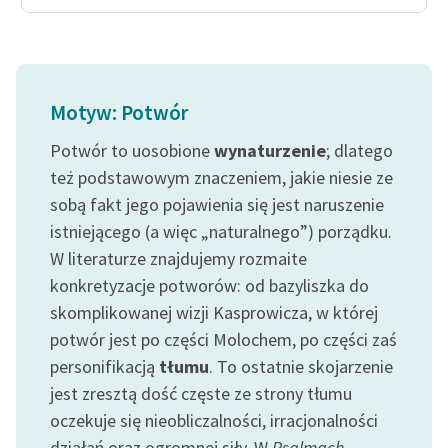
Motyw: Potwór
Potwór to uosobione
wynaturzenie
; dlatego
też podstawowym znaczeniem, jakie niesie ze
sobą fakt jego pojawienia się jest naruszenie
istniejącego (a więc „naturalnego”) porządku.
W literaturze znajdujemy rozmaite
konkretyzacje potworów: od bazyliszka do
skomplikowanej wizji Kasprowicza, w której
potwór jest po części Molochem, po części zaś
personifikacją
tłumu
. To ostatnie skojarzenie
jest zresztą dość częste ze strony tłumu
oczekuje się nieobliczalności, irracjonalności
działań oraz ogromnej siły. W
Psalmach