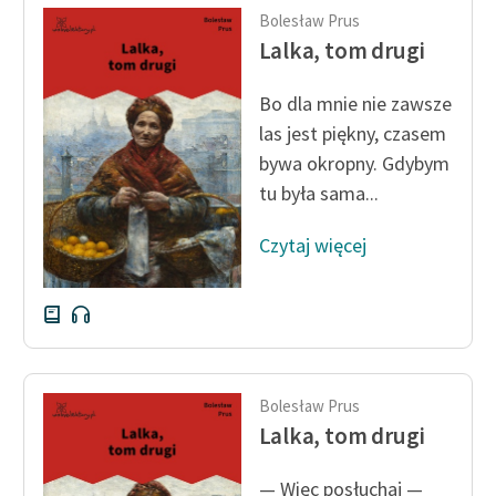
Ręce pełne poezji
Bolesław Prus
Lalka, tom drugi
Kolekcje edukacyjne
twórców przechodzących
Bo dla mnie nie zawsze
do domeny publicznej,
las jest piękny, czasem
lektur szkolnych oraz
bywa okropny. Gdybym
Starego Testamentu
tu była sama...
Odkurzamy bohaterów
Czytaj więcej
Szkoła Poezji Wolnych
Lektur
O nas
Kontakt
Bolesław Prus
O projekcie
Lalka, tom drugi
Zespół
— Więc posłuchaj —