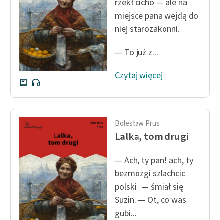
rzekł cicho — ale na
miejsce pana wejdą do
niej starozakonni.
— To już z...
Czytaj więcej
Bolesław Prus
Lalka, tom drugi
— Ach, ty pan! ach, ty
bezmozgi szlachcic
polski! — śmiał się
Suzin. — Ot, co was
gubi...