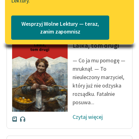
Lektury.
„Marzenie o Oriencie”
Katalog
Sophie Elkan
Czytaj więcej
Katalog w formacie PDF
Blog
Wesprzyj Wolne Lektury — teraz,
zanim zapomnisz
Bolesław Prus
Lalka, tom drugi
Lektury szkolne i klasyka
literatury do słuchania dla
— Co ja mu pomogę —
uczennic i uczniów z
niepełnosprawnościami
mruknął. — To
nieuleczony marzyciel,
E-kolekcja lektur
który już nie odzyska
szkolnych i literatury do
rozsądku. Fatalnie
słuchania dla uczennic i
posuwa...
uczniów z
niepełnosprawnościami
Czytaj więcej
Feministyczne inspiracje.
Popularyzacja
skandynawskiej literatury