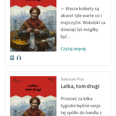
Zespół
— Wasze kobiety są
akurat tyle warte co i
mężczyźni. Wokulski za
Zasady wykorzystania
dziesięć lat mógłby
Wolnych Lektur
być...
Logotypy
Czytaj więcej
Materiały promocyjne
Polityka prywatności
Regulamin biblioteki
Bolesław Prus
Dane fundacji i
Lalka, tom drugi
sprawozdania finansowe
Regulamin darowizn
Przecież za kilka
tygodni będzie sesja
Informacja o treściach
tej spółki do handlu z
wrażliwych