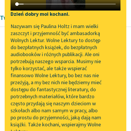
Katalog DAISY
Zgłoś brak utworu
Podkasty o książkach
Dzień dobry moi kochani.
Twórczość Bolesław Prus
Aktualności
Narzędzia
Nazywam się Paulina Holtz i mam wielki
zaszczyt i przyjemność być ambasadorką
Zapraszamy na spotkanie
Mapa Wolnych Lektur
Wolnych Lektur. Wolne Lektury to dostęp
online z tłumaczkami
do bezpłatnych książek, do bezpłatnych
Bolesław Prus
Leśmianator
literatury skandynawskiej
audiobooków i różnych publikacji. Ale oni
Lalka, tom drugi
potrzebują naszego wsparcia. Musimy nie
Przewodnik dla piszących i
Spotkanie z Katarzyną
tylko korzystać, ale także wspierać
czytających
Skądże jesteście,
Tunkiel w Oslo
finansowo Wolne Lektury, bo bez nas nie
obywatelu?
przeżyją, a my bez nich nie będziemy mieć
Wolne Lektury na 32.
dostępu do fantastycznej literatury, do
Pol’and’Rock Festivalu
API
— Z Warszawy.
potrzebnych materiałów, które bardzo
„Kochanek Lady
OAI-PMH
często przydają się naszym dzieciom w
—
Ah, ca!
… Piękny
Chatterley” do słuchania
szkołach albo nam samym w pracy, albo
kraj… bogaty kraj…
Widget Wolnych Lektur
na Wolnych Lekturach
po prostu do przyjemności, jaką dają nam
Naprzód, Lizetka!…
książki. Także kochani, wspierajmy Wolne
Przypisy
Nowy audiobook –
Więc pan...