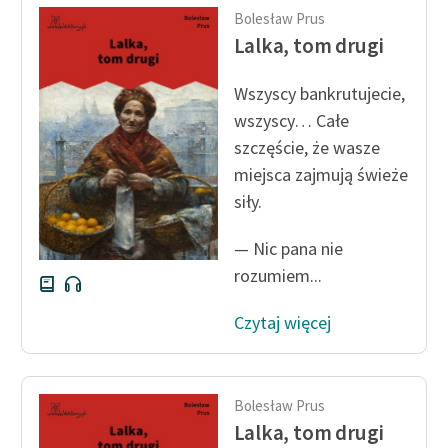
feministycznej
Bolesław Prus
Lalka, tom drugi
Ręce pełne poezji
Wszyscy bankrutujecie,
Kolekcje edukacyjne
wszyscy… Całe
twórców przechodzących
szczęście, że wasze
do domeny publicznej,
lektur szkolnych oraz
miejsca zajmują świeże
Starego Testamentu
siły.
Odkurzamy bohaterów
— Nic pana nie
rozumiem...
Szkoła Poezji Wolnych
Lektur
Czytaj więcej
O nas
Kontakt
Bolesław Prus
O projekcie
Lalka, tom drugi