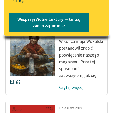
Lektury.
Katalog
Blog
Katalog w formacie PDF
Bolesław Prus
Wesprzyj Wolne Lektury — teraz,
Lalka, tom
Lektury szkolne i klasyka
zanim zapomnisz
pierwszy
literatury do słuchania dla
uczennic i uczniów z
W końcu maja Wokulski
niepełnosprawnościami
postanowił zrobić
E-kolekcja lektur
poświęcenie naszego
szkolnych i literatury do
magazynu. Przy tej
słuchania dla uczennic i
sposobności
uczniów z
zauważyłem, jak się...
niepełnosprawnościami
Czytaj więcej
Feministyczne inspiracje.
Popularyzacja
skandynawskiej literatury
feministycznej
Bolesław Prus