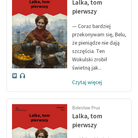
Lalka, tom
Ręce pełne poezji
pierwszy
Kolekcje edukacyjne
twórców przechodzących
— Coraz bardziej
do domeny publicznej,
przekonywam się, Belu,
lektur szkolnych oraz
że pieniądze nie dają
Starego Testamentu
szczęścia. Ten
Odkurzamy bohaterów
Wokulski zrobił
świetną jak...
Szkoła Poezji Wolnych
Lektur
Czytaj więcej
O nas
Kontakt
Bolesław Prus
Lalka, tom
O projekcie
pierwszy
Zespół