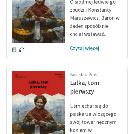
O siódmej ledwie go
zbudzili Konstanty i
Zasady wykorzystania
Maruszewicz. Baron w
Wolnych Lektur
żaden sposób nie
Logotypy
chciał wstawać...
Materiały promocyjne
Czytaj więcej
Polityka prywatności
Regulamin biblioteki
Bolesław Prus
Dane fundacji i
Lalka, tom
sprawozdania finansowe
pierwszy
Regulamin darowizn
Uśmiechał się do
Informacja o treściach
piaskarza wiozącego
wrażliwych
swój towar nędznym
koniem w
Deklaracja dostępności