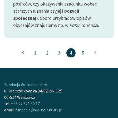
posiłków, czy okazywania szacunku wobec
starszych (uznania czyjejś
pozycji
społecznej
). Sporo przykładów opisów
obyczajów znajdziemy np. w
Panu Tadeuszu
.
1
2
3
4
5
Fundacja Wolne Lektury
ul. Marszałkowska 84/92 lok. 125
00-514 Warszawa
tel.
+48 22 621 30 17
email
fundacja@wolnelektury.pl