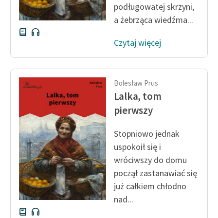
podługowatej skrzyni,
a żebrząca wiedźma...
Czytaj więcej
Bolesław Prus
Lalka, tom
pierwszy
Stopniowo jednak
uspokoił się i
wróciwszy do domu
począł zastanawiać się
już całkiem chłodno
nad...