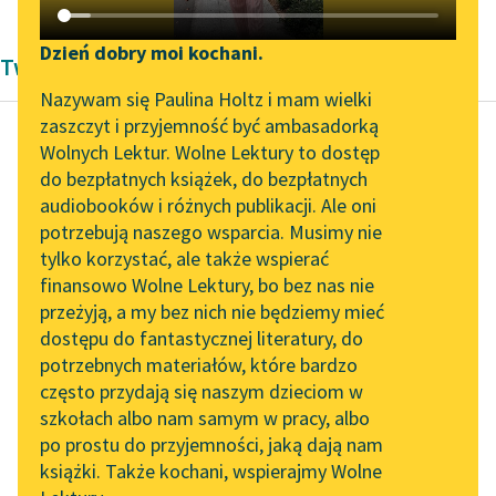
Katalog DAISY
Zgłoś brak utworu
Podkasty o książkach
Dzień dobry moi kochani.
Twórczość Bolesław Prus
Aktualności
Narzędzia
Nazywam się Paulina Holtz i mam wielki
zaszczyt i przyjemność być ambasadorką
„Prokurator Alicja Horn”
Mapa Wolnych Lektur
Wolnych Lektur. Wolne Lektury to dostęp
do słuchania
do bezpłatnych książek, do bezpłatnych
Bolesław Prus
Leśmianator
audiobooków i różnych publikacji. Ale oni
Lalka, tom
Byliśmy częścią AI Impact
potrzebują naszego wsparcia. Musimy nie
Przewodnik dla piszących i
pierwszy
Lab
tylko korzystać, ale także wspierać
czytających
finansowo Wolne Lektury, bo bez nas nie
Zapraszamy na spotkanie
Kiedy w parę godzin
przeżyją, a my bez nich nie będziemy mieć
online z tłumaczkami
wrócił do nas, pytałem
dostępu do fantastycznej literatury, do
literatury skandynawskiej
API
go z najobojętniejszą
potrzebnych materiałów, które bardzo
miną, kto jest owa...
Spotkanie z Katarzyną
OAI-PMH
często przydają się naszym dzieciom w
Tunkiel w Oslo
szkołach albo nam samym w pracy, albo
Widget Wolnych Lektur
Czytaj więcej
po prostu do przyjemności, jaką dają nam
102. lata temu zmarł
książki. Także kochani, wspierajmy Wolne
Przypisy
Joseph Conrad