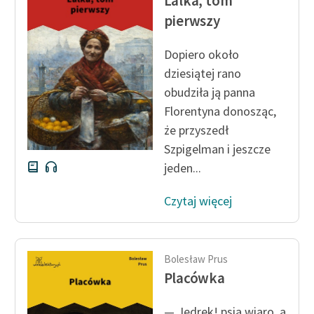
Lalka, tom
pierwszy
Dopiero około
dziesiątej rano
obudziła ją panna
Florentyna donosząc,
że przyszedł
Szpigelman i jeszcze
jeden...
Czytaj więcej
Bolesław Prus
Placówka
— Jędrek! psia wiaro, a