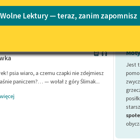
Katalog
 Wolne Lektury — teraz, zanim zapomnisz
Katalog w for
Lektury szkolne i klasyka
literatury do słuchania dla
uczennic i uczniów z
niepełnosprawnościami
w Prus
E-kolekcja lektur szkolnych i
Moty
literatury do słuchania dla
ówka
uczennic i uczniów z
Jest 
niepełnosprawnościami
ek! psia wiaro, a czemu czapki nie zdejmiesz
pomoc
Feministyczne inspiracje.
jaśnie paniczem?… — wołał z góry Ślimak...
zwycz
Popularyzacja skandynawskiej
grzec
literatury feministycznej
 więcej
posił
Ręce pełne poezji
starsz
społe
Kolekcje edukacyjne twórców
przechodzących do domeny
obycz
publicznej, lektur szkolnych
oraz Starego Testamentu