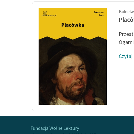
Bolesła
Plac
Przesta
Ogarni
Czytaj
Fundacja Wolne Lektury