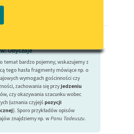
Regulamin biblioteki
macie PDF
Dane fundacji i sprawozdania
finansowe
Regulamin darowizn
Informacja o treściach
w: Obyczaje
wrażliwych
to temat bardzo pojemny; wskazujemy z
Deklaracja dostępności
ą tego hasła fragmenty mówiące np. o
ajowych wymogach gościnności czy
zności, zachowania się przy
jedzeniu
ków, czy okazywania szacunku wobec
ych (uznania czyjejś
pozycji
cznej
). Sporo przykładów opisów
ajów znajdziemy np. w
Panu Tadeuszu
.