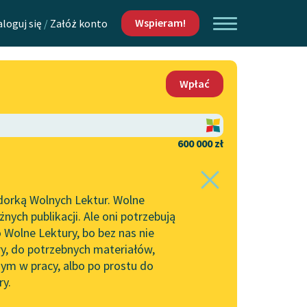
Wspieram!
aloguj się
/
Załóż konto
O nas
Wpłać
Lektur
Kontakt
O projekcie
600 000 zł
 piszących i
Zespół
dorką Wolnych Lektur. Wolne
Zasady wykorzystania
ych publikacji. Ale oni potrzebują
Wolnych Lektur
 Wolne Lektury, bo bez nas nie
Logotypy
ry, do potrzebnych materiałów,
ym w pracy, albo po prostu do
h Lektur
Materiały promocyjne
ry.
Polityka prywatności