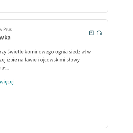
Odkurzamy bohaterów
Szkoła Poezji Wolnych Lektur
w Prus
ówka
rzy świetle kominowego ognia siedział w
zej izbie na ławie i ojcowskimi słowy
ał...
 więcej