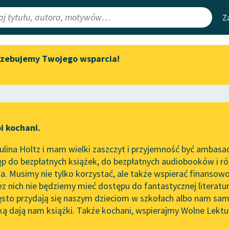
Z
rzebujemy Twojego wsparcia!
Aktualności
Narzędzia
e Lektury
„Prokurator Alicja Horn” do
Mapa Wolnych 
słuchania
irmami
Leśmianator
Byliśmy częścią AI Impact Lab
ewsletter
Przewodnik dla
i kochani.
Zapraszamy na spotkanie
czytających
je
online z tłumaczkami
lina Holtz i mam wielki zaszczyt i przyjemność być ambasa
literatury skandynawskiej
p do bezpłatnych książek, do bezpłatnych audiobooków i różn
API
Spotkanie z Katarzyną Tunkiel
. Musimy nie tylko korzystać, ale także wspierać finansowo
ce redakcyjne
w Oslo
OAI-PMH
ez nich nie będziemy mieć dostępu do fantastycznej literatu
ęsto przydają się naszym dzieciom w szkołach albo nam sam
102. lata temu zmarł Joseph
Widget Wolnyc
Conrad
ką dają nam książki. Także kochani, wspierajmy Wolne Lektu
oru
✖
powieść obyczajowa
✖
Przypisy
Blog