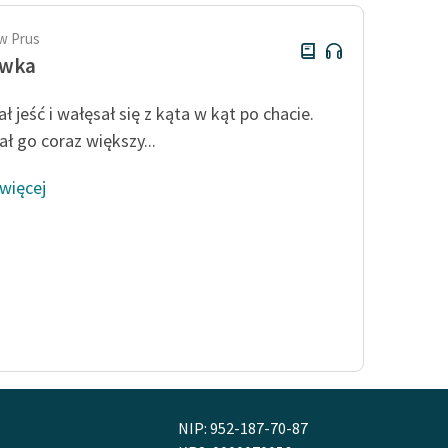
w Prus
ówka
ł jeść i wałęsał się z kąta w kąt po chacie.
ał go coraz większy...
 więcej
NIP: 952-187-70-87