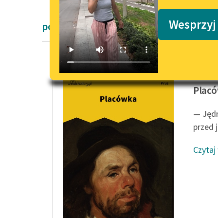
Podkasty o książkach
Wesprzyj
powieści obyczajowe Bolesław Prus
Bolesła
Plac
— Jędr
przed 
Czytaj