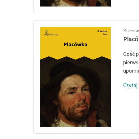
Bolesła
Plac
Gość p
pierws
upomin
Czytaj