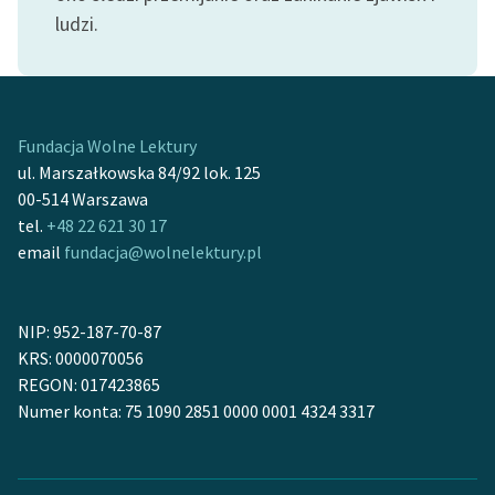
Ręce pełne poezji
ludzi.
Kolekcje edukacyjne
twórców przechodzących
do domeny publicznej,
lektur szkolnych oraz
Fundacja Wolne Lektury
Starego Testamentu
ul. Marszałkowska 84/92 lok. 125
00-514 Warszawa
Odkurzamy bohaterów
tel.
+48 22 621 30 17
Szkoła Poezji Wolnych
email
fundacja@wolnelektury.pl
Lektur
O nas
NIP: 952-187-70-87
KRS: 0000070056
Kontakt
REGON: 017423865
Numer konta: 75 1090 2851 0000 0001 4324 3317
O projekcie
Zespół