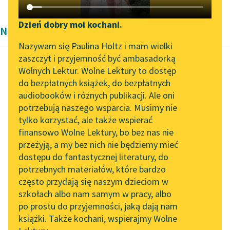
Katalog DAISY
Zgłoś brak utworu
Podkasty o książkach
Dzień dobry moi kochani.
Nowela Bolesław Prus
Aktualności
Narzędzia
Nazywam się Paulina Holtz i mam wielki
zaszczyt i przyjemność być ambasadorką
„Prokurator Alicja Horn”
Mapa Wolnych Lektur
Wolnych Lektur. Wolne Lektury to dostęp
do słuchania
do bezpłatnych książek, do bezpłatnych
Bolesław Prus
Leśmianator
audiobooków i różnych publikacji. Ale oni
Pod szychtami
Byliśmy częścią AI Impact
potrzebują naszego wsparcia. Musimy nie
Przewodnik dla piszących i
Lab
tylko korzystać, ale także wspierać
czytających
Na lewo, gdzieś aż w
finansowo Wolne Lektury, bo bez nas nie
Zapraszamy na spotkanie
nieskończoność,
przeżyją, a my bez nich nie będziemy mieć
online z tłumaczkami
ciągnie się szeroka
dostępu do fantastycznej literatury, do
literatury skandynawskiej
API
smuga bladej, mętnej,
potrzebnych materiałów, które bardzo
że nie powiem...
Spotkanie z Katarzyną
OAI-PMH
często przydają się naszym dzieciom w
Tunkiel w Oslo
szkołach albo nam samym w pracy, albo
Widget Wolnych Lektur
Czytaj więcej
po prostu do przyjemności, jaką dają nam
102. lata temu zmarł
książki. Także kochani, wspierajmy Wolne
Przypisy
Joseph Conrad