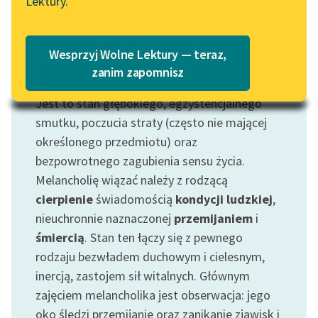
Lektury.
Katalog
Blog
Katalog w formacie PDF
Wesprzyj Wolne Lektury — teraz,
Lektury szkolne i klasyka
zanim zapomnisz
Motyw: Melancholia
literatury do słuchania dla
Jest to stan głębokiego, egzystencjalnego
uczennic i uczniów z
niepełnosprawnościami
smutku, poczucia straty (często nie mającej
określonego przedmiotu) oraz
E-kolekcja lektur
bezpowrotnego zagubienia sensu życia.
szkolnych i literatury do
Melancholię wiązać należy z rodzącą
słuchania dla uczennic i
cierpienie
świadomością
kondycji ludzkiej
,
uczniów z
nieuchronnie naznaczonej
przemijaniem
i
niepełnosprawnościami
śmiercią
. Stan ten łączy się z pewnego
Feministyczne inspiracje.
rodzaju bezwładem duchowym i cielesnym,
Popularyzacja
inercją, zastojem sił witalnych. Głównym
skandynawskiej literatury
zajęciem melancholika jest obserwacja: jego
feministycznej
oko śledzi przemijanie oraz zanikanie zjawisk i