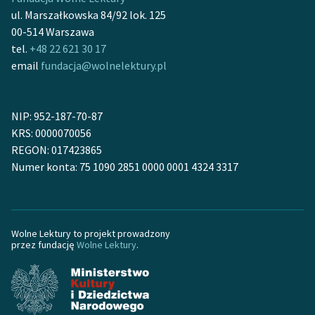
Ręce pełne poezji
ul. Marszałkowska 84/92 lok. 125
00-514 Warszawa
Kolekcje edukacyjne
tel.
+48 22 621 30 17
twórców przechodzących
email
fundacja@wolnelektury.pl
do domeny publicznej,
lektur szkolnych oraz
Starego Testamentu
NIP: 952-187-70-87
Odkurzamy bohaterów
KRS: 0000070056
REGON: 017423865
Szkoła Poezji Wolnych
Numer konta: 75 1090 2851 0000 0001 4324 3317
Lektur
O nas
Wolne Lektury to projekt prowadzony
Kontakt
przez fundację
Wolne Lektury
.
O projekcie
Zespół