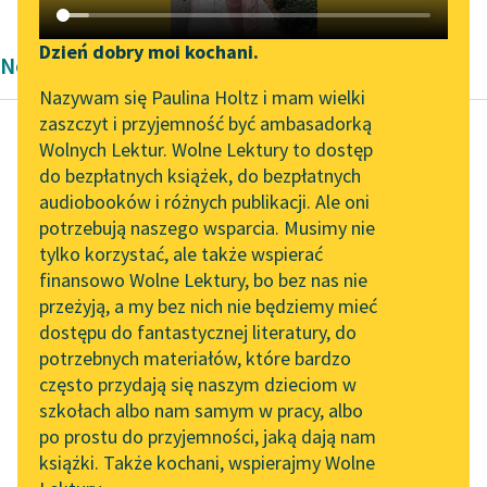
Katalog DAISY
Zgłoś brak utworu
Podkasty o książkach
Dzień dobry moi kochani.
Nowela Bolesław Prus
Aktualności
Narzędzia
Nazywam się Paulina Holtz i mam wielki
zaszczyt i przyjemność być ambasadorką
„Prokurator Alicja Horn”
Mapa Wolnych Lektur
Wolnych Lektur. Wolne Lektury to dostęp
do słuchania
do bezpłatnych książek, do bezpłatnych
Bolesław Prus
Leśmianator
audiobooków i różnych publikacji. Ale oni
Z legend dawnego
Byliśmy częścią AI Impact
potrzebują naszego wsparcia. Musimy nie
Przewodnik dla piszących i
Egiptu
Lab
tylko korzystać, ale także wspierać
czytających
finansowo Wolne Lektury, bo bez nas nie
Zapraszamy na spotkanie
Właśnie księżyc, przy
przeżyją, a my bez nich nie będziemy mieć
online z tłumaczkami
którym tliła się
dostępu do fantastycznej literatury, do
literatury skandynawskiej
API
złowroga gwiazda
potrzebnych materiałów, które bardzo
Saturn, złocił spiżowe
Spotkanie z Katarzyną
OAI-PMH
często przydają się naszym dzieciom w
Tunkiel w Oslo
wody Nilu, na łąkach...
szkołach albo nam samym w pracy, albo
Widget Wolnych Lektur
po prostu do przyjemności, jaką dają nam
102. lata temu zmarł
Czytaj więcej
książki. Także kochani, wspierajmy Wolne
Przypisy
Joseph Conrad