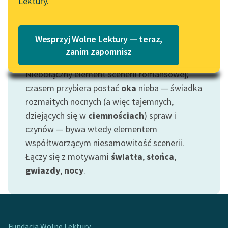
Lektury.
Katalog
Blog
Katalog w formacie PDF
Wesprzyj Wolne Lektury — teraz,
Lektury szkolne i klasyka
zanim zapomnisz
Motyw: Księżyc
literatury do słuchania dla
Nieodłączny element scenerii romansowej;
uczennic i uczniów z
niepełnosprawnościami
czasem przybiera postać
oka
nieba — świadka
rozmaitych nocnych (a więc tajemnych,
E-kolekcja lektur
dziejących się w
ciemnościach
) spraw i
szkolnych i literatury do
czynów — bywa wtedy elementem
słuchania dla uczennic i
współtworzącym niesamowitość scenerii.
uczniów z
Łączy się z motywami
światła
,
słońca
,
niepełnosprawnościami
gwiazdy
,
nocy
.
Feministyczne inspiracje.
Popularyzacja
skandynawskiej literatury
feministycznej
Fundacja Wolne Lektury