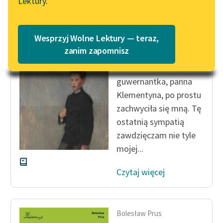
Lektury.
Katalog
Blog
Katalog w formacie PDF
Bolesław Prus
Wesprzyj Wolne Lektury — teraz,
Grzechy
Lektury szkolne i klasyka
zanim zapomnisz
dzieciństwa
literatury do słuchania dla
uczennic i uczniów z
guwernantka, panna
niepełnosprawnościami
Klementyna, po prostu
E-kolekcja lektur
zachwyciła się mną. Tę
szkolnych i literatury do
ostatnią sympatią
słuchania dla uczennic i
zawdzięczam nie tyle
uczniów z
mojej...
niepełnosprawnościami
Czytaj więcej
Feministyczne inspiracje.
Popularyzacja
skandynawskiej literatury
feministycznej
Bolesław Prus