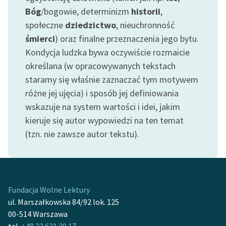
Bóg
/bogowie, determinizm
historii
,
społeczne
dziedzictwo
, nieuchronność
śmierci
) oraz finalne przeznaczenia jego bytu.
Kondycja ludzka bywa oczywiście rozmaicie
określana (w opracowywanych tekstach
staramy się właśnie zaznaczać tym motywem
różne jej ujęcia) i sposób jej definiowania
wskazuje na system wartości i idei, jakim
kieruje się autor wypowiedzi na ten temat
(tzn. nie zawsze autor tekstu).
Fundacja Wolne Lektury
ul. Marszałkowska 84/92 lok. 125
00-514 Warszawa
tel.
+48 22 621 30 17