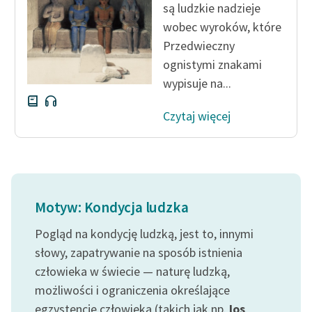
są ludzkie nadzieje
wobec wyroków, które
Zasady wykorzystania
Przedwieczny
Wolnych Lektur
ognistymi znakami
Logotypy
wypisuje na...
Materiały promocyjne
Czytaj więcej
Polityka prywatności
Regulamin biblioteki
Dane fundacji i
sprawozdania finansowe
Motyw: Kondycja ludzka
Regulamin darowizn
Pogląd na kondycję ludzką, jest to, innymi
słowy, zapatrywanie na sposób istnienia
Informacja o treściach
człowieka w świecie — naturę ludzką,
wrażliwych
możliwości i ograniczenia określające
Deklaracja dostępności
egzystencję człowieka (takich jak np.
los
,