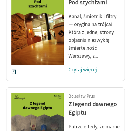
Pod szychtami
Ręce pełne poezji
Kolekcje edukacyjne
Kanał, śmietnik i filtry
twórców przechodzących
— oryginalna trójca!
do domeny publicznej,
Która z jednej strony
lektur szkolnych oraz
objaśnia niezwykłą
Starego Testamentu
śmiertelność
Odkurzamy bohaterów
Warszawy, z...
Szkoła Poezji Wolnych
Czytaj więcej
Lektur
O nas
Bolesław Prus
Kontakt
Z legend dawnego
O projekcie
Egiptu
Zespół
Patrzcie tedy, że marne