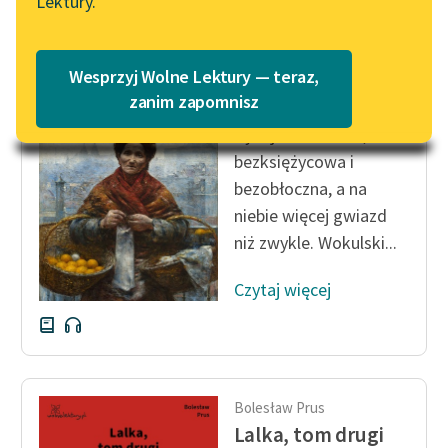
Lektury.
Katalog
Blog
Katalog w formacie PDF
Bolesław Prus
Wesprzyj Wolne Lektury — teraz,
Lalka, tom drugi
Lektury szkolne i klasyka
zanim zapomnisz
literatury do słuchania dla
Była już noc duża,
uczennic i uczniów z
bezksiężycowa i
niepełnosprawnościami
bezobłoczna, a na
E-kolekcja lektur
niebie więcej gwiazd
szkolnych i literatury do
niż zwykle. Wokulski...
słuchania dla uczennic i
uczniów z
Czytaj więcej
niepełnosprawnościami
Feministyczne inspiracje.
Popularyzacja
skandynawskiej literatury
Bolesław Prus
feministycznej
Lalka, tom drugi