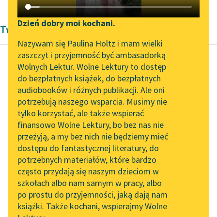
Katalog DAISY
Zgłoś brak utworu
Podkasty o książkach
Dzień dobry moi kochani.
Twórczość Bolesław Prus
Aktualności
Narzędzia
Nazywam się Paulina Holtz i mam wielki
zaszczyt i przyjemność być ambasadorką
„Prokurator Alicja Horn”
Mapa Wolnych Lektur
Wolnych Lektur. Wolne Lektury to dostęp
do słuchania
do bezpłatnych książek, do bezpłatnych
Bolesław Prus
Leśmianator
audiobooków i różnych publikacji. Ale oni
Lalka, tom drugi
Byliśmy częścią AI Impact
potrzebują naszego wsparcia. Musimy nie
Przewodnik dla piszących i
Lab
tylko korzystać, ale także wspierać
czytających
Wówczas w głębi
finansowo Wolne Lektury, bo bez nas nie
Zapraszamy na spotkanie
mroku, nazywającego
przeżyją, a my bez nich nie będziemy mieć
online z tłumaczkami
się naturą, ukazywały
dostępu do fantastycznej literatury, do
literatury skandynawskiej
API
się przed nim jakby
potrzebnych materiałów, które bardzo
dwie gwiazdy. Jedna...
Spotkanie z Katarzyną
OAI-PMH
często przydają się naszym dzieciom w
Tunkiel w Oslo
szkołach albo nam samym w pracy, albo
Widget Wolnych Lektur
Czytaj więcej
po prostu do przyjemności, jaką dają nam
102. lata temu zmarł
książki. Także kochani, wspierajmy Wolne
Przypisy
Joseph Conrad