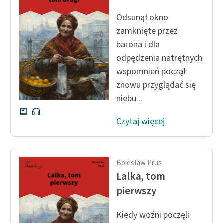
Ręce pełne poezji
Odsunął okno
Kolekcje edukacyjne
zamknięte przez
twórców przechodzących
barona i dla
do domeny publicznej,
odpędzenia natrętnych
lektur szkolnych oraz
wspomnień począł
Starego Testamentu
znowu przyglądać się
Odkurzamy bohaterów
niebu...
Szkoła Poezji Wolnych
Czytaj więcej
Lektur
O nas
Bolesław Prus
Kontakt
Lalka, tom
O projekcie
pierwszy
Zespół
Kiedy woźni poczęli