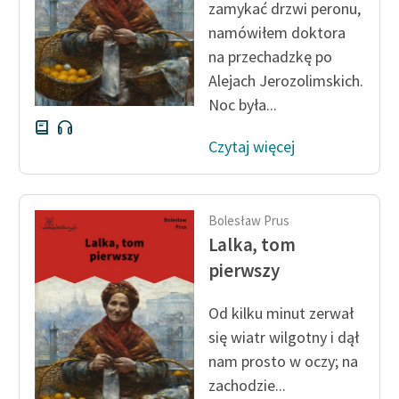
zamykać drzwi peronu,
namówiłem doktora
Zasady wykorzystania
na przechadzkę po
Wolnych Lektur
Alejach Jerozolimskich.
Logotypy
Noc była...
Materiały promocyjne
Czytaj więcej
Polityka prywatności
Regulamin biblioteki
Bolesław Prus
Dane fundacji i
Lalka, tom
sprawozdania finansowe
pierwszy
Regulamin darowizn
Od kilku minut zerwał
Informacja o treściach
się wiatr wilgotny i dął
wrażliwych
nam prosto w oczy; na
zachodzie...
Deklaracja dostępności