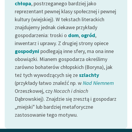
chłopa
, postrzeganego bardziej jako
reprezentant pewnej klasy społecznej i pewnej
Zasady wykorzystania
kultury (wiejskiej). W tekstach literackich
Wolnych Lektur
znajdujemy jednak ciekawe przykłady
Logotypy
gospodarzenia: troski o
dom
,
ogród
,
inwentarz i uprawy. Z drugiej strony opiece
Materiały promocyjne
gospodyni
podlegają inne sfery, ma ona inne
Polityka prywatności
obowiązki. Mianem gospodarza określimy
Regulamin biblioteki
zarówno bohaterów chłopskich (Boryna), jak
też tych wywodzących się ze
szlachty
Dane fundacji i
(przykłady łatwo znaleźć np. w
Nad Niemnem
sprawozdania finansowe
Orzeszkowej, czy
Nocach i dniach
Regulamin darowizn
Dąbrowskiej). Znajdzie się zresztą i gospodarz
,,miejski" lub bardziej metaforyczne
Informacja o treściach
zastosowanie tego motywu.
wrażliwych
Deklaracja dostępności