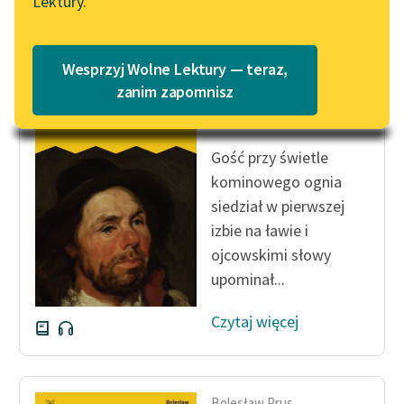
Lektury.
Czytaj więcej
Katalog
Blog
Katalog w formacie PDF
Wesprzyj Wolne Lektury — teraz,
Lektury szkolne i klasyka
zanim zapomnisz
Bolesław Prus
literatury do słuchania dla
Placówka
uczennic i uczniów z
niepełnosprawnościami
Gość przy świetle
kominowego ognia
E-kolekcja lektur
siedział w pierwszej
szkolnych i literatury do
izbie na ławie i
słuchania dla uczennic i
ojcowskimi słowy
uczniów z
niepełnosprawnościami
upominał...
Feministyczne inspiracje.
Czytaj więcej
Popularyzacja
skandynawskiej literatury
feministycznej
Bolesław Prus