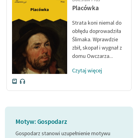
Ręce pełne poezji
Placówka
Kolekcje edukacyjne
Strata koni niemal do
twórców przechodzących
do domeny publicznej,
obłędu doprowadziła
lektur szkolnych oraz
Ślimaka. Wprawdzie
Starego Testamentu
zbił, skopał i wygnał z
domu Owczarza...
Odkurzamy bohaterów
Szkoła Poezji Wolnych
Czytaj więcej
Lektur
O nas
Kontakt
O projekcie
Motyw: Gospodarz
Zespół
Gospodarz stanowi uzupełnienie motywu