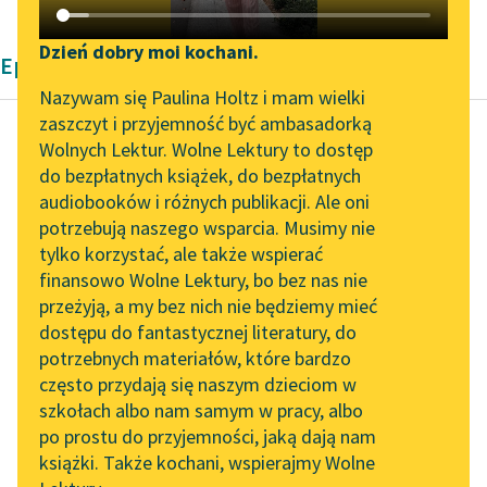
Katalog DAISY
Zgłoś brak utworu
Podkasty o książkach
Dzień dobry moi kochani.
Epika Bolesław Prus
Aktualności
Narzędzia
Nazywam się Paulina Holtz i mam wielki
zaszczyt i przyjemność być ambasadorką
„Prokurator Alicja Horn”
Mapa Wolnych Lektur
Wolnych Lektur. Wolne Lektury to dostęp
do słuchania
do bezpłatnych książek, do bezpłatnych
Bolesław Prus
Leśmianator
audiobooków i różnych publikacji. Ale oni
Lalka, tom drugi
Byliśmy częścią AI Impact
potrzebują naszego wsparcia. Musimy nie
Przewodnik dla piszących i
Lab
tylko korzystać, ale także wspierać
czytających
— Pan Rzecki,
finansowo Wolne Lektury, bo bez nas nie
Zapraszamy na spotkanie
plenipotent
przeżyją, a my bez nich nie będziemy mieć
online z tłumaczkami
gospodarza… —
dostępu do fantastycznej literatury, do
literatury skandynawskiej
API
odezwał się rządca
potrzebnych materiałów, które bardzo
wskazując na mnie.
Spotkanie z Katarzyną
OAI-PMH
często przydają się naszym dzieciom w
Tunkiel w Oslo
szkołach albo nam samym w pracy, albo
Widget Wolnych Lektur
Młody człowiek oparł
po prostu do przyjemności, jaką dają nam
102. lata temu zmarł
się na...
książki. Także kochani, wspierajmy Wolne
Przypisy
Joseph Conrad