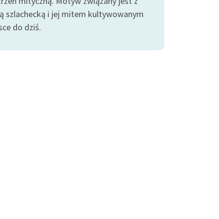
trzeń mityczną. Motyw związany jest z
rą szlachecką i jej mitem kultywowanym
sce do dziś.