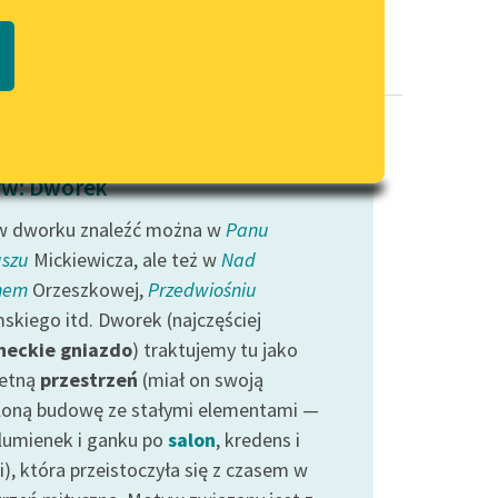
Regulamin biblioteki
macie PDF
Dane fundacji i sprawozdania
finansowe
Regulamin darowizn
Informacja o treściach
w: Dworek
wrażliwych
 dworku znaleźć można w
Deklaracja dostępności
Panu
szu
Mickiewicza, ale też w
Nad
nem
Orzeszkowej,
Przedwiośniu
skiego itd. Dworek (najczęściej
heckie gniazdo
) traktujemy tu jako
etną
przestrzeń
(miał on swoją
loną budowę ze stałymi elementami —
lumienek i ganku po
salon
, kredens i
i), która przeistoczyła się z czasem w