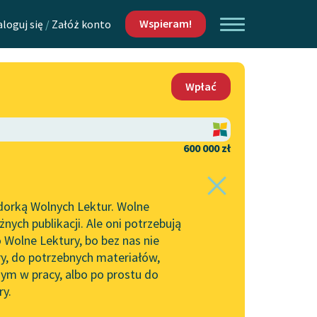
Wspieram!
aloguj się
/
Załóż konto
O nas
Wpłać
Lektur
Kontakt
O projekcie
600 000 zł
 piszących i
Zespół
dorką Wolnych Lektur. Wolne
Zasady wykorzystania
ych publikacji. Ale oni potrzebują
Wolnych Lektur
 Wolne Lektury, bo bez nas nie
Logotypy
ry, do potrzebnych materiałów,
ym w pracy, albo po prostu do
h Lektur
Materiały promocyjne
ry.
Polityka prywatności