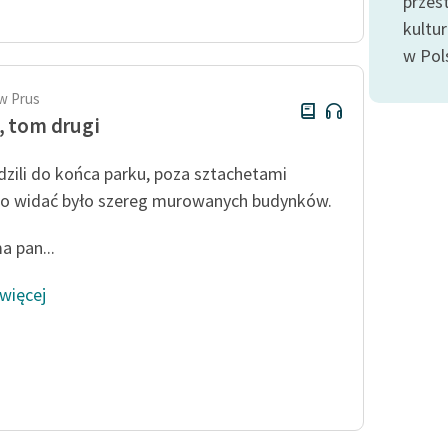
przes
publicznej, lektur szkolnych
oraz Starego Testamentu
kultu
w Pol
Odkurzamy bohaterów
Szkoła Poezji Wolnych Lektur
w Prus
, tom drugi
zili do końca parku, poza sztachetami
o widać było szereg murowanych budynków.
a pan...
 więcej