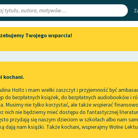
Z
rzebujemy Twojego wsparcia!
Aktualności
Narzędzia
e Lektury
Spotkanie z Katarzyną Tunkiel
Mapa Wolnych 
w Oslo
irmami
Leśmianator
Wolne Lektury na 32.
ewsletter
Przewodnik dla
Pol’and’Rock Festivalu
i kochani.
czytających
„Kochanek Lady Chatterley”
lina Holtz i mam wielki zaszczyt i przyjemność być ambasa
do słuchania na Wolnych
p do bezpłatnych książek, do bezpłatnych audiobooków i różn
Lekturach
API
. Musimy nie tylko korzystać, ale także wspierać finansowo
ce redakcyjne
Nowy audiobook – „Marzenie
OAI-PMH
ez nich nie będziemy mieć dostępu do fantastycznej literatu
o Oriencie” Sophie Elkan
ęsto przydają się naszym dzieciom w szkołach albo nam sam
Widget Wolnyc
Kolekcja Nadwyraz.com x
ką dają nam książki. Także kochani, wspierajmy Wolne Lektu
oru
Bolesław Prus
✖
Wolne Lektury – idealna na
Przypisy
lato