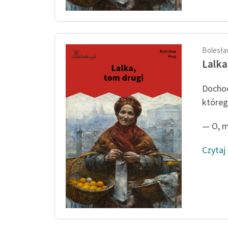
Bolesła
Lalka
Dochod
któreg
— O, m
Czytaj