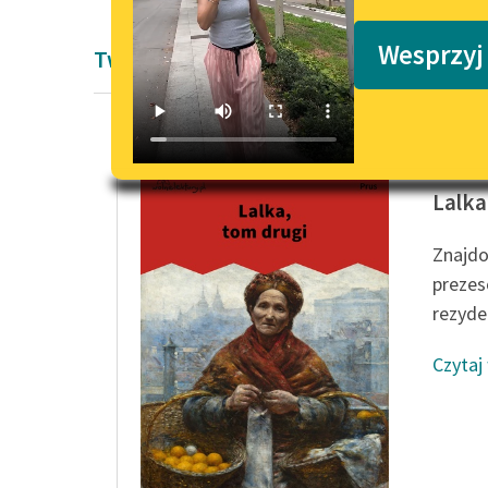
Podkasty o książkach
Wesprzyj
Twórczość Bolesław Prus
Bolesła
Lalka
Znajdo
prezes
rezyden
Czytaj