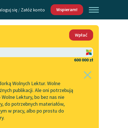
Wspieram!
aloguj się
/
Załóż konto
O nas
Wpłać
Lektur
Kontakt
O projekcie
600 000 zł
 piszących i
Zespół
dorką Wolnych Lektur. Wolne
Zasady wykorzystania
ych publikacji. Ale oni potrzebują
Wolnych Lektur
 Wolne Lektury, bo bez nas nie
Logotypy
ry, do potrzebnych materiałów,
ym w pracy, albo po prostu do
h Lektur
Materiały promocyjne
ry.
Polityka prywatności