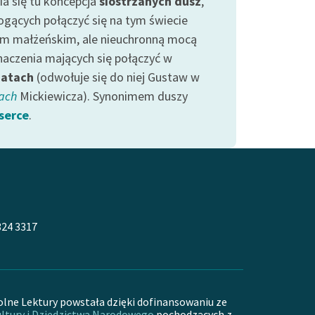
ia się tu koncepcja
siostrzanych dusz
,
ogących połączyć się na tym świecie
m małżeńskim, ale nieuchronną mocą
naczenia mających się połączyć w
iatach
(odwołuje się do niej Gustaw w
ach
Mickiewicza). Synonimem duszy
serce
.
324 3317
olne Lektury powstała dzięki dofinansowaniu ze
ltury i Dziedzictwa Narodowego
pochodzących z