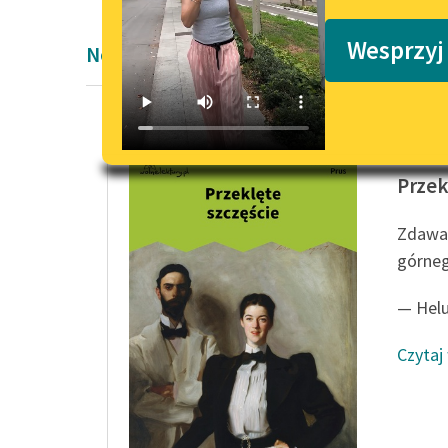
Podkasty o książkach
Wesprzyj
Nowela Bolesław Prus
Bolesła
Przek
Zdawał
górneg
— Helun
Czytaj