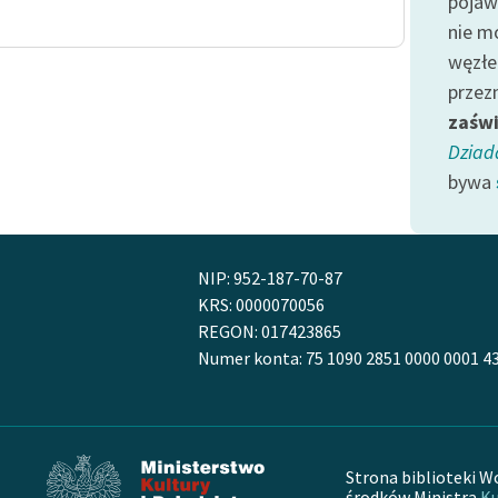
pojaw
Odkurzamy bohaterów
nie m
Szkoła Poezji Wolnych Lektur
węzłe
przez
zaśw
Dziad
bywa
NIP: 952-187-70-87
KRS: 0000070056
REGON: 017423865
Numer konta: 75 1090 2851 0000 0001 4
Strona biblioteki W
środków Ministra
Ku