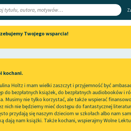
Z
rzebujemy Twojego wsparcia!
Aktualności
Narzędzia
e Lektury
„Prokurator Alicja Horn” do
Mapa Wolnych 
słuchania
irmami
Leśmianator
Byliśmy częścią AI Impact Lab
ewsletter
Przewodnik dla
i kochani.
Zapraszamy na spotkanie
czytających
online z tłumaczkami
lina Holtz i mam wielki zaszczyt i przyjemność być ambasa
literatury skandynawskiej
p do bezpłatnych książek, do bezpłatnych audiobooków i różn
API
Spotkanie z Katarzyną Tunkiel
. Musimy nie tylko korzystać, ale także wspierać finansowo
ce redakcyjne
w Oslo
OAI-PMH
ez nich nie będziemy mieć dostępu do fantastycznej literatu
ęsto przydają się naszym dzieciom w szkołach albo nam sam
102. lata temu zmarł Joseph
Widget Wolnyc
Conrad
ką dają nam książki. Także kochani, wspierajmy Wolne Lektu
oru
olesław Prus
✖
Nowela
✖
Przypisy
Blog