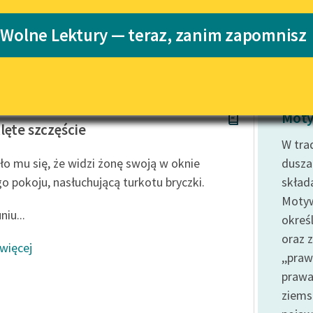
Katalog
 Wolne Lektury — teraz, zanim zapomnisz
Katalog w for
Lektury szkolne i klasyka
literatury do słuchania dla
uczennic i uczniów z
niepełnosprawnościami
w Prus
E-kolekcja lektur szkolnych i
Moty
literatury do słuchania dla
lęte szczęście
uczennic i uczniów z
W trad
niepełnosprawnościami
o mu się, że widzi żonę swoją w oknie
dusza
Feministyczne inspiracje.
o pokoju, nasłuchującą turkotu bryczki.
skład
Popularyzacja skandynawskiej
Motyw
literatury feministycznej
iu...
określ
Ręce pełne poezji
oraz z
 więcej
,,pra
Kolekcje edukacyjne twórców
przechodzących do domeny
prawa
publicznej, lektur szkolnych
ziems
oraz Starego Testamentu