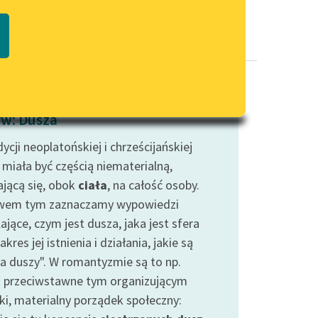
Regulamin biblioteki
macie PDF
Dane fundacji i sprawozdania
finansowe
Regulamin darowizn
Informacja o treściach
w: Dusza
wrażliwych
ycji neoplatońskiej i chrześcijańskiej
Deklaracja dostępności
 miała być częścią niematerialną,
ającą się, obok
ciała
, na całość osoby.
em tym zaznaczamy wypowiedzi
ające, czym jest dusza, jaka jest sfera
akres jej istnienia i działania, jakie są
wa duszy". W romantyzmie są to np.
 przeciwstawne tym organizującym
ki, materialny porządek społeczny: