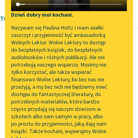
Katalog DAISY
Zgłoś brak utworu
Podkasty o książkach
Dzień dobry moi kochani.
Twórczość Pozytywizm Bolesław Prus
Aktualności
Narzędzia
Nazywam się Paulina Holtz i mam wielki
zaszczyt i przyjemność być ambasadorką
„Prokurator Alicja Horn”
Mapa Wolnych Lektur
Wolnych Lektur. Wolne Lektury to dostęp
do słuchania
do bezpłatnych książek, do bezpłatnych
Bolesław Prus
Leśmianator
audiobooków i różnych publikacji. Ale oni
Faraon, tom
Byliśmy częścią AI Impact
potrzebują naszego wsparcia. Musimy nie
Przewodnik dla piszących i
pierwszy
Lab
tylko korzystać, ale także wspierać
czytających
finansowo Wolne Lektury, bo bez nas nie
Zapraszamy na spotkanie
— Ten człowiek był
przeżyją, a my bez nich nie będziemy mieć
online z tłumaczkami
skrzywdzony — mówił
dostępu do fantastycznej literatury, do
literatury skandynawskiej
API
książę — trzeba
potrzebnych materiałów, które bardzo
znaleźć jego dzieci,
Spotkanie z Katarzyną
OAI-PMH
często przydają się naszym dzieciom w
Tunkiel w Oslo
wykupić i dać im
szkołach albo nam samym w pracy, albo
Widget Wolnych Lektur
kawałek...
po prostu do przyjemności, jaką dają nam
102. lata temu zmarł
książki. Także kochani, wspierajmy Wolne
Przypisy
Joseph Conrad
Czytaj więcej