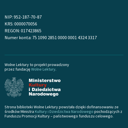
Zasady wykorzystania
NIP: 952-187-70-87
Wolnych Lektur
KRS: 0000070056
Logotypy
REGON: 017423865
Numer konta: 75 1090 2851 0000 0001 4324 3317
Materiały promocyjne
Polityka prywatności
Regulamin biblioteki
Wolne Lektury to projekt prowadzony
przez fundację
Wolne Lektury
.
Dane fundacji i
sprawozdania finansowe
Regulamin darowizn
Informacja o treściach
Strona biblioteki Wolne Lektury powstała dzięki dofinansowaniu ze
środków Ministra
Kultury i Dziedzictwa Narodowego
pochodzących z
wrażliwych
Funduszu Promocji Kultury – państwowego funduszu celowego.
Deklaracja dostępności