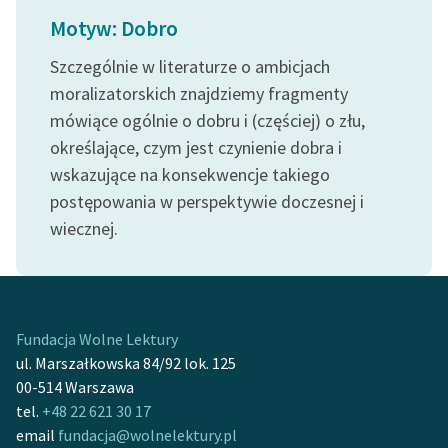
Ręce pełne poezji
Motyw: Dobro
Kolekcje edukacyjne
Szczególnie w literaturze o ambicjach
twórców przechodzących
moralizatorskich znajdziemy fragmenty
do domeny publicznej,
mówiące ogólnie o dobru i (częściej) o złu,
lektur szkolnych oraz
określające, czym jest czynienie dobra i
Starego Testamentu
wskazujące na konsekwencje takiego
Odkurzamy bohaterów
postępowania w perspektywie doczesnej i
Szkoła Poezji Wolnych
wiecznej.
Lektur
O nas
Kontakt
Fundacja Wolne Lektury
ul. Marszałkowska 84/92 lok. 125
O projekcie
00-514 Warszawa
tel.
+48 22 621 30 17
Zespół
email
fundacja@wolnelektury.pl