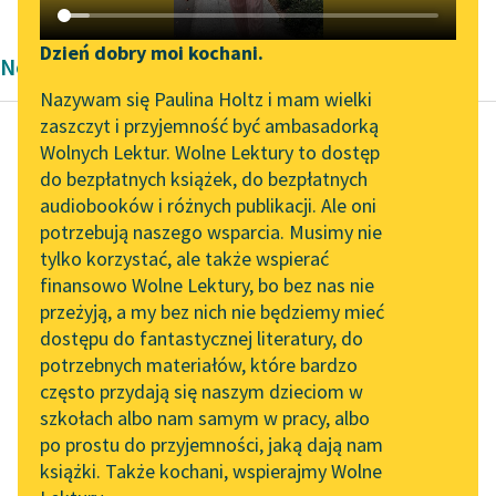
Katalog DAISY
Zgłoś brak utworu
Podkasty o książkach
Dzień dobry moi kochani.
Nowela Bolesław Prus
Aktualności
Narzędzia
Nazywam się Paulina Holtz i mam wielki
zaszczyt i przyjemność być ambasadorką
Zapraszamy na spotkanie
Mapa Wolnych Lektur
Wolnych Lektur. Wolne Lektury to dostęp
online z tłumaczkami
do bezpłatnych książek, do bezpłatnych
Bolesław Prus
Leśmianator
literatury skandynawskiej
audiobooków i różnych publikacji. Ale oni
Dziwna historia
potrzebują naszego wsparcia. Musimy nie
Przewodnik dla piszących i
Spotkanie z Katarzyną
tylko korzystać, ale także wspierać
czytających
— „Jestem anioł
Tunkiel w Oslo
finansowo Wolne Lektury, bo bez nas nie
Gabriel” — odpowiada
przeżyją, a my bez nich nie będziemy mieć
Wolne Lektury na 32.
młodzieniec.
dostępu do fantastycznej literatury, do
Pol’and’Rock Festivalu
API
potrzebnych materiałów, które bardzo
(Dwaj słuchający
„Kochanek Lady
OAI-PMH
często przydają się naszym dzieciom w
konduktorowie i
Chatterley” do słuchania
szkołach albo nam samym w pracy, albo
Widget Wolnych Lektur
nadkonduktor wydali
na Wolnych Lekturach
po prostu do przyjemności, jaką dają nam
w tym miejscu okrzyk...
książki. Także kochani, wspierajmy Wolne
Przypisy
Nowy audiobook –