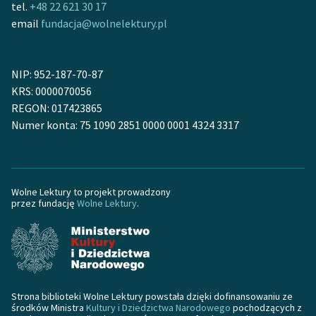
tel.
+48 22 621 30 17
feministycznej
email
fundacja@wolnelektury.pl
Ręce pełne poezji
Kolekcje edukacyjne
NIP: 952-187-70-87
twórców przechodzących
KRS: 0000070056
do domeny publicznej,
REGON: 017423865
lektur szkolnych oraz
Numer konta: 75 1090 2851 0000 0001 4324 3317
Starego Testamentu
Odkurzamy bohaterów
Wolne Lektury to projekt prowadzony
Szkoła Poezji Wolnych
przez fundację
Wolne Lektury
.
Lektur
O nas
Kontakt
Strona biblioteki Wolne Lektury powstała dzięki dofinansowaniu ze
O projekcie
środków Ministra
Kultury i Dziedzictwa Narodowego
pochodzących z