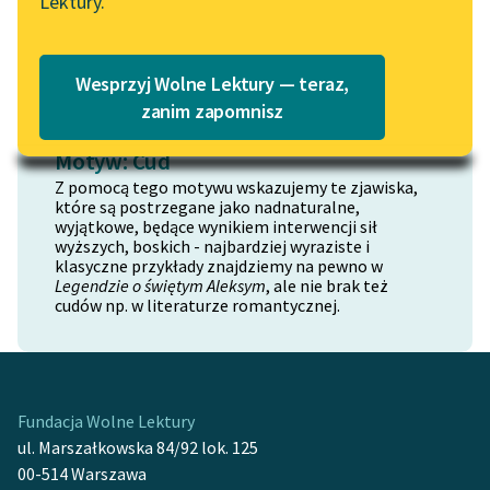
Lektury.
„Marzenie o Oriencie”
Czytaj więcej
Katalog
Sophie Elkan
Katalog w formacie PDF
Blog
Wesprzyj Wolne Lektury — teraz,
zanim zapomnisz
Motyw: Cud
Lektury szkolne i klasyka
literatury do słuchania dla
Z pomocą tego motywu wskazujemy te zjawiska,
które są postrzegane jako nadnaturalne,
uczennic i uczniów z
wyjątkowe, będące wynikiem interwencji sił
niepełnosprawnościami
wyższych, boskich - najbardziej wyraziste i
klasyczne przykłady znajdziemy na pewno w
E-kolekcja lektur
Legendzie o świętym Aleksym
, ale nie brak też
cudów np. w literaturze romantycznej.
szkolnych i literatury do
słuchania dla uczennic i
uczniów z
niepełnosprawnościami
Fundacja Wolne Lektury
Feministyczne inspiracje.
ul. Marszałkowska 84/92 lok. 125
Popularyzacja
00-514 Warszawa
skandynawskiej literatury