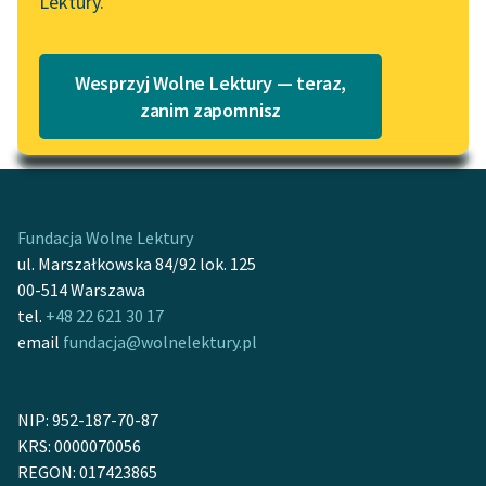
Lektury.
Katalog
Blog
Katalog w formacie PDF
Wesprzyj Wolne Lektury — teraz,
Lektury szkolne i klasyka
zanim zapomnisz
Motyw: Bogini
literatury do słuchania dla
uczennic i uczniów z
niepełnosprawnościami
E-kolekcja lektur
Fundacja Wolne Lektury
szkolnych i literatury do
ul. Marszałkowska 84/92 lok. 125
słuchania dla uczennic i
00-514 Warszawa
uczniów z
tel.
+48 22 621 30 17
niepełnosprawnościami
email
fundacja@wolnelektury.pl
Feministyczne inspiracje.
Popularyzacja
NIP: 952-187-70-87
skandynawskiej literatury
KRS: 0000070056
feministycznej
REGON: 017423865