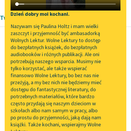
Katalog DAISY
Zgłoś brak utworu
Podkasty o książkach
Dzień dobry moi kochani.
Twórczość Pozytywizm Bolesław Prus
Aktualności
Narzędzia
Nazywam się Paulina Holtz i mam wielki
zaszczyt i przyjemność być ambasadorką
„Prokurator Alicja Horn”
Mapa Wolnych Lektur
Wolnych Lektur. Wolne Lektury to dostęp
do słuchania
do bezpłatnych książek, do bezpłatnych
Bolesław Prus
Leśmianator
audiobooków i różnych publikacji. Ale oni
Faraon, tom drugi
Byliśmy częścią AI Impact
potrzebują naszego wsparcia. Musimy nie
Przewodnik dla piszących i
Lab
tylko korzystać, ale także wspierać
czytających
W głębi paliło się dwie
finansowo Wolne Lektury, bo bez nas nie
Zapraszamy na spotkanie
lampy przed posągiem
przeżyją, a my bez nich nie będziemy mieć
online z tłumaczkami
bogini Astoreth. Jakieś
dostępu do fantastycznej literatury, do
literatury skandynawskiej
API
dziwne oświetlenie z
potrzebnych materiałów, które bardzo
góry...
Spotkanie z Katarzyną
OAI-PMH
często przydają się naszym dzieciom w
Tunkiel w Oslo
szkołach albo nam samym w pracy, albo
Widget Wolnych Lektur
Czytaj więcej
po prostu do przyjemności, jaką dają nam
102. lata temu zmarł
książki. Także kochani, wspierajmy Wolne
Przypisy
Joseph Conrad