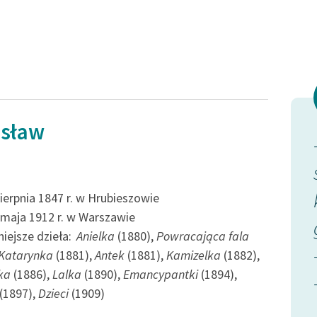
Odkurzamy bohaterów
Szkoła Poezji Wolnych Lektur
esław
 aleją
— Kto wie, mój baronie, czy
s
wiorstę
Starski nie ma racji. Nas
stronach
nauczono widzieć w
sierpnia 1847 r. w Hrubieszowie
 maja 1912 r. w Warszawie
kobietach anioły...
iejsze dzieła:
Anielka
(1880),
Powracająca fala
Katarynka
(1881),
Antek
(1881),
Kamizelka
(1882),
ka, tom drugi
Bolesław Prus, Lalka, Lalka, tom drugi
ka
(1886),
Lalka
(1890),
Emancypantki
(1894),
(1897),
Dzieci
(1909)