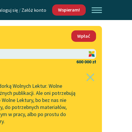
Wspieram!
aloguj się
/
Załóż konto
O nas
Wpłać
Lektur
Kontakt
O projekcie
600 000 zł
 piszących i
Zespół
dorką Wolnych Lektur. Wolne
Zasady wykorzystania
ych publikacji. Ale oni potrzebują
Wolnych Lektur
 Wolne Lektury, bo bez nas nie
Logotypy
ry, do potrzebnych materiałów,
ym w pracy, albo po prostu do
h Lektur
Materiały promocyjne
ry.
rtuj:
najpopularniejsze
alfabetycznie
Polityka prywatności