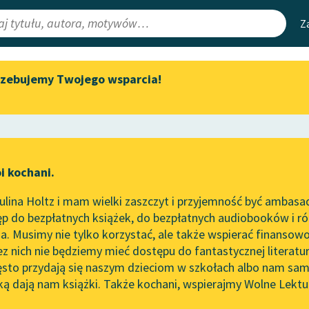
Z
rzebujemy Twojego wsparcia!
Aktualności
Narzędzia
e Lektury
„Prokurator Alicja Horn” do
Mapa Wolnych 
słuchania
irmami
Leśmianator
Byliśmy częścią AI Impact Lab
ewsletter
Przewodnik dla
i kochani.
Zapraszamy na spotkanie
czytających
online z tłumaczkami
lina Holtz i mam wielki zaszczyt i przyjemność być ambasa
literatury skandynawskiej
p do bezpłatnych książek, do bezpłatnych audiobooków i różn
API
Spotkanie z Katarzyną Tunkiel
. Musimy nie tylko korzystać, ale także wspierać finansowo
ce redakcyjne
w Oslo
OAI-PMH
ez nich nie będziemy mieć dostępu do fantastycznej literatu
ęsto przydają się naszym dzieciom w szkołach albo nam sam
102. lata temu zmarł Joseph
Widget Wolnyc
Conrad
ką dają nam książki. Także kochani, wspierajmy Wolne Lektu
oru
So
Modernizm
✖
Epika
✖
Przypisy
Blog