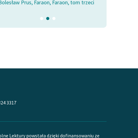
Bolesław Prus, Faraon, Faraon, tom trzeci
324 3317
olne Lektury powstała dzięki dofinansowaniu ze