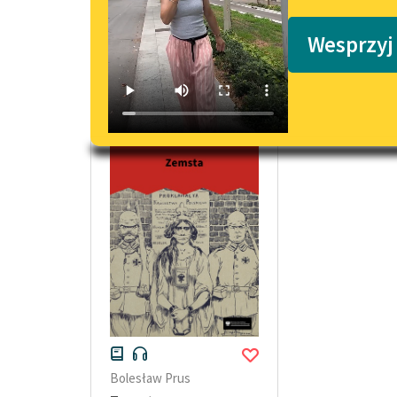
Podkasty o książkach
Wesprzyj
Opowiadanie Modernizm Bolesław Pr
Bolesław Prus