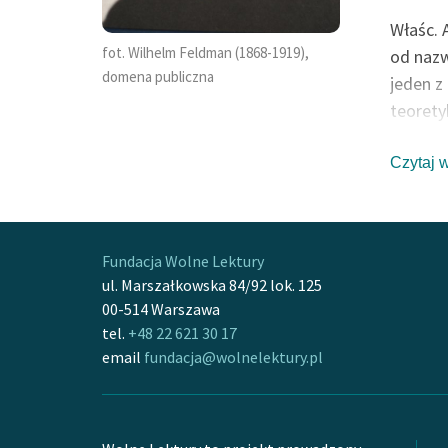
Właśc. 
fot. Wilhelm Feldman (1868-1919),
od nazw
domena publiczna
jeden z
teorety
Twórczo
Dickens
Czytaj 
Wcześni
pewien 
Leona, 
Fundacja Wolne Lektury
wpływem
ul. Marszałkowska 84/92 lok. 125
ranny w
00-514 Warszawa
ukończy
tel.
+48 22 621 30 17
Szkoły 
email
fundacja@wolnelektury.pl
korepet
rezygnu
go logik