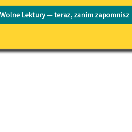
Katalog
 Wolne Lektury — teraz, zanim zapomnisz
us
Katalog w for
Lektury szkolne i klasyka
literatury do słuchania dla
uczennic i uczniów z
niepełnosprawnościami
E-kolekcja lektur szkolnych i
literatury do słuchania dla
uczennic i uczniów z
niepełnosprawnościami
Feministyczne inspiracje.
Popularyzacja skandynawskiej
literatury feministycznej
Ręce pełne poezji
Kolekcje edukacyjne twórców
przechodzących do domeny
publicznej, lektur szkolnych
oraz Starego Testamentu