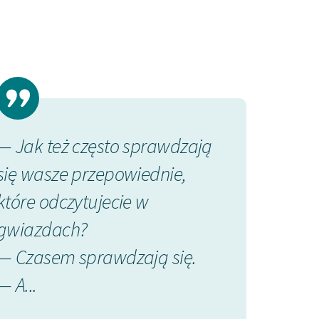
— Jak też często sprawdzają
Droga ciągnę
się wasze przepowiednie,
lipową, mają
które odczytujecie w
długości. Po
gwiazdach?
leżało szare 
— Czasem sprawdzają się.
Bolesław Prus, La
— A...