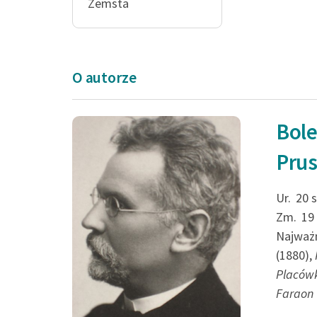
Zemsta
O autorze
Bol
Droga ciągnęła się
Pru
lipową, mającą z 
długości. Po obu 
Ur.
20 
Zm.
19
leżało szare pole...
Najważn
(1880),
Bolesław Prus, Lalka, Lal
Placów
Faraon